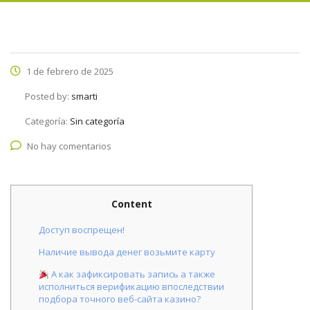
1 de febrero de 2025
Posted by:
smarti
Categoría:
Sin categoría
No hay comentarios
Content
Доступ воспрещен!
Наличие вывода денег возьмите карту
А как зафиксировать запись а также
исполниться верификацию впоследствии
подбора точного веб-сайта казино?