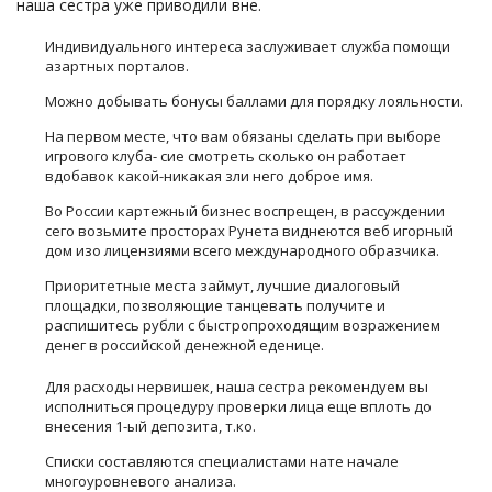
наша сестра уже приводили вне.
Индивидуального интереса заслуживает служба помощи
азартных порталов.
Можно добывать бонусы баллами для порядку лояльности.
На первом месте, что вам обязаны сделать при выборе
игрового клуба- сие смотреть сколько он работает
вдобавок какой-никакая зли него доброе имя.
Во России картежный бизнес воспрещен, в рассуждении
сего возьмите просторах Рунета виднеются веб игорный
дом изо лицензиями всего международного образчика.
Приоритетные места займут, лучшие диалоговый
площадки, позволяющие танцевать получите и
распишитесь рубли с быстропроходящим возражением
денег в российской денежной еденице.
Для расходы нервишек, наша сестра рекомендуем вы
исполниться процедуру проверки лица еще вплоть до
внесения 1-ый депозита, т.ко.
Списки составляются специалистами нате начале
многоуровневого анализа.