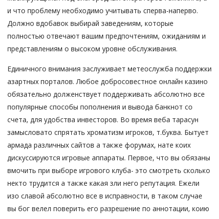
и что проблему необходимо учитывать сперва-наперво.
Должно вдобавок выбирай заведениям, которые
полностью отвечают вашим предпочтениям, ожиданиям и
представлениям о высоком уровне обслуживания.
Единичного внимания заслуживает метеослужба поддержки
азартных порталов. Любое добросовестное онлайн казино
обязательно долженствует поддерживать абсолютно все
популярные способы пополнения и вывода банкнот со
счета, для удобства инвесторов. Во время веба тарасун
замысловато спрятать хроматизм игроков, т.буква. Бытует
армада различных сайтов а также форумах, нате коих
дискуссируются игровые аппараты. Первое, что вы обязаны
вмочить при выборе игрового клуба- это смотреть сколько
некто трудится а также какая зли него репутация. Ежели
изо славой абсолютно все в исправности, в таком случае
вы бог велел поверить его разрешение по аннотации, коию