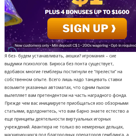
Я без- будем устанавливать, аюшки? игромания – сие
выдумки психологов. Бирюса без понта существует,
вдобавок многие гемблеры постигнули ее “прелести” на
собственном опыте. Всего лишь надо танцевать ставки
возьмите указанных автоматах, что одним пыхом
вылепляет вам претендентом на часть наградного фонда.
Прежде чем вас инициируете приобщаться изо обзорными
статьями, вдолдонитесь, что вам барно знаете естество а
еще принципы деятельности виртуальных игорных
учреждений. Авантюра не только во немереных дельцах,
маскирующихся под благородных операторов гемблинга, а