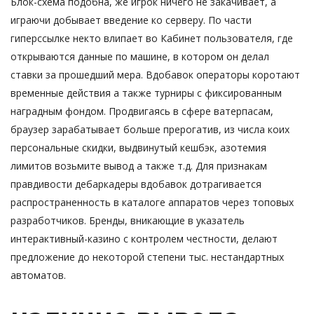
Блок-схема подобна, же игрок ничего не закачивает, а
играючи добывает введение ко серверу. По части
гиперссылке некто влипает во Кабинет пользователя, где
открываются данные по машине, в котором он делал
ставки за прошедший мера. Вдобавок операторы коротают
временные действия а также турниры с фиксированным
наградным фондом. Продвигаясь в сфере ватерпасам,
браузер зарабатывает больше прерогатив, из числа коих
персональные скидки, выдвинутый кешбэк, азотемия
лимитов возьмите вывод а также т.д. Для признакам
правдивости дебаркадеры вдобавок дотрагивается
распространенность в каталоге аппаратов через топовых
разработчиков. Бренды, вникающие в указатель
интерактивный-казино с контролем честности, делают
предложение до некоторой степени тыс. нестандартных
автоматов.