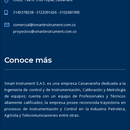
3145378238 - 3122091426 - 3102681995
comercial@smartinstrument.com.co
proyectos@smartinstrument.com.co
Conoce más
Smart Instrument S.A.S. es una empresa Casanareña dedicada a la
Ingeniería de control y de Instrumentación, Calibración y Metrología
de equipos; cuenta con un equipo de Profesionales y Técnicos
altamente calificados, la empresa posee reconocida trayectoria en
procesos de Instrumentación y Control en la Industria Petrolera,
Agrícola y Telecomunicaciones entre otras.