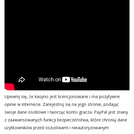
Upewnij się, że kasyno jest licencjonowane i ma pozytywne
opinie w internecie. Zarejestruj się na jego stronie, podając
swoje dane osobowe i tworząc konto gracza. PayPal jest znany
z zaawansowanych funkcji bezpieczeństwa, które chronią dane
użytkowników przed oszustwami i nieautoryzowanym