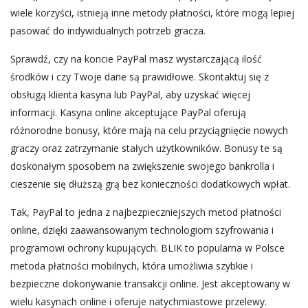
wiele korzyści, istnieją inne metody płatności, które mogą lepiej
pasować do indywidualnych potrzeb gracza.
Sprawdź, czy na koncie PayPal masz wystarczającą ilość
środków i czy Twoje dane są prawidłowe. Skontaktuj się z
obsługą klienta kasyna lub PayPal, aby uzyskać więcej
informacji. Kasyna online akceptujące PayPal oferują
różnorodne bonusy, które mają na celu przyciągnięcie nowych
graczy oraz zatrzymanie stałych użytkowników. Bonusy te są
doskonałym sposobem na zwiększenie swojego bankrolla i
cieszenie się dłuższą grą bez konieczności dodatkowych wpłat.
Tak, PayPal to jedna z najbezpieczniejszych metod płatności
online, dzięki zaawansowanym technologiom szyfrowania i
programowi ochrony kupujących. BLIK to popularna w Polsce
metoda płatności mobilnych, która umożliwia szybkie i
bezpieczne dokonywanie transakcji online. Jest akceptowany w
wielu kasynach online i oferuje natychmiastowe przelewy.