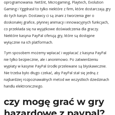
oprogramowania. NetEnt, Microgaming, Playtech, Evolution
Gaming i Yggdrasil to tylko niektóre z firm, które dostarczają gry
do tych kasyn. Dostawcy ci są znani z tworzenia gier o
doskonałej grafice, płynnej animacji i innowacyjnych funkcjach,
co przekłada się na wyjątkowe doświadczenia dla graczy.
Niektóre kasyna PayPal oferują gry, które są dostępne
wyłącznie na ich platformach.
Tym sposobem możemy wpłacać i wypłacać z kasyna PayPal
nie tylko bezpiecznie, ale i anonimowo. Po zatwierdzeniu
wypłaty w kasynie PayPal środki przelewane są błyskawicznie.
Nie trzeba było długo czekać, aby PayPal stał się jedną z
najbardziej rozpoznawalnych metod we wszystkich dziedzinach
handlu elektronicznego.
czy mogę grać w gry
hazardowe z paypal?