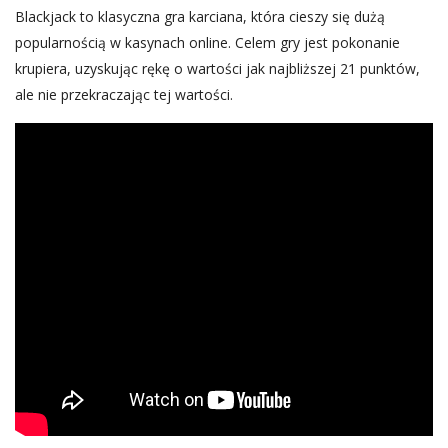
Blackjack to klasyczna gra karciana, która cieszy się dużą
popularnością w kasynach online. Celem gry jest pokonanie
krupiera, uzyskując rękę o wartości jak najbliższej 21 punktów,
ale nie przekraczając tej wartości.