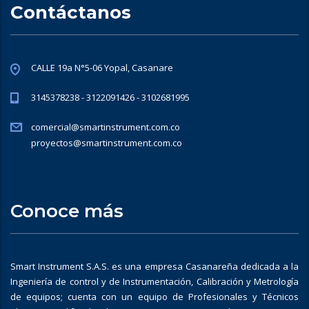
Contáctanos
CALLE 19a N°5-06 Yopal, Casanare
3145378238 - 3122091426 - 3102681995
comercial@smartinstrument.com.co
proyectos@smartinstrument.com.co
Conoce más
Smart Instrument S.A.S. es una empresa Casanareña dedicada a la
Ingeniería de control y de Instrumentación, Calibración y Metrología
de equipos; cuenta con un equipo de Profesionales y Técnicos