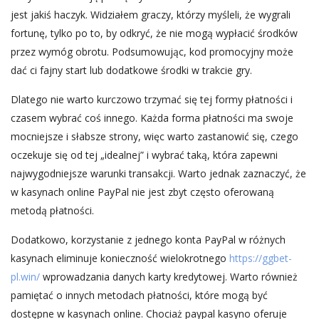
jest jakiś haczyk. Widziałem graczy, którzy myśleli, że wygrali
fortunę, tylko po to, by odkryć, że nie mogą wypłacić środków
przez wymóg obrotu. Podsumowując, kod promocyjny może
dać ci fajny start lub dodatkowe środki w trakcie gry.
Dlatego nie warto kurczowo trzymać się tej formy płatności i
czasem wybrać coś innego. Każda forma płatności ma swoje
mocniejsze i słabsze strony, więc warto zastanowić się, czego
oczekuje się od tej „idealnej” i wybrać taką, która zapewni
najwygodniejsze warunki transakcji. Warto jednak zaznaczyć, że
w kasynach online PayPal nie jest zbyt często oferowaną
metodą płatności.
Dodatkowo, korzystanie z jednego konta PayPal w różnych
kasynach eliminuje konieczność wielokrotnego
https://ggbet-
pl.win/
wprowadzania danych karty kredytowej. Warto również
pamiętać o innych metodach płatności, które mogą być
dostępne w kasynach online. Chociaż paypal kasyno oferuje