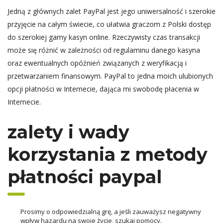
Jedną z głównych zalet PayPal jest jego uniwersalność i szerokie
przyjęcie na całym świecie, co ułatwia graczom z Polski dostęp
do szerokiej gamy kasyn online. Rzeczywisty czas transakcji
może się różnić w zależności od regulaminu danego kasyna
oraz ewentualnych opóźnień związanych z weryfikacją i
przetwarzaniem finansowym. PayPal to jedna moich ulubionych
opcji płatności w Internecie, dająca mi swobodę płacenia w
Internecie.
zalety i wady
korzystania z metody
płatności paypal
Prosimy o odpowiedzialną grę, a jeśli zauważysz negatywny
wpływ hazardu na swoje życie, szukaj pomocy.