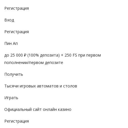
Регистрация
Вход
Регистрация
Пин Ап
до 25 000 ₽ (100% депозита) + 250 FS при первом
пополнении/первом депозите
Получить
Тысячи игровых автоматов и столов
Играть
Официальный сайт онлайн казино
Регистрация