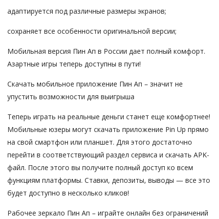
адаптируется под различные размеры экранов;
сохраняет все особенности оригинальной версии;
Мобильная версия Пин Ап в России дает полный комфорт.
Азартные игры теперь доступны в пути!
Скачать мобильное приложение Пин Ап – значит не
упустить возможности для выигрыша
Теперь играть на реальные деньги станет еще комфортнее!
Мобильные юзеры могут скачать приложение Pin Up прямо
на свой смартфон или планшет. Для этого достаточно
перейти в соответствующий раздел сервиса и скачать APK-
файл. После этого вы получите полный доступ ко всем
функциям платформы. Ставки, депозиты, выводы — все это
будет доступно в несколько кликов!
Рабочее зеркало Пин Ап – играйте онлайн без ограничений