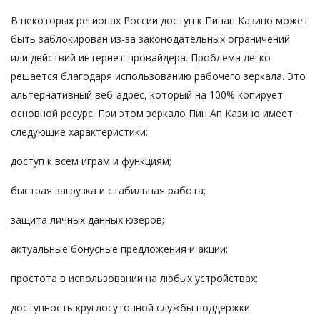
В некоторых регионах России доступ к Пинап Казино может
быть заблокирован из-за законодательных ограничений
или действий интернет-провайдера. Проблема легко
решается благодаря использованию рабочего зеркала. Это
альтернативный веб-адрес, который на 100% копирует
основной ресурс. При этом зеркало Пин Ап Казино имеет
следующие характеристики:
доступ к всем играм и функциям;
быстрая загрузка и стабильная работа;
защита личных данных юзеров;
актуальные бонусные предложения и акции;
простота в использовании на любых устройствах;
доступность круглосуточной службы поддержки.