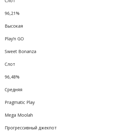
Слот
96,21%
Высокая
Play’n GO
Sweet Bonanza
Слот
96,48%
Средняя
Pragmatic Play
Mega Moolah
Прогрессивный джекпот