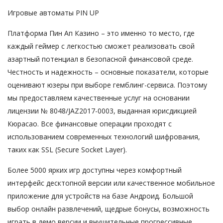
Игровые автоматы PIN UP
Платформа Пин Ап Казино – это именно то место, где
каждый геймер с легкостью сможет реализовать свой
азартный потенциал в безопасной финансовой среде.
Честность и надежность – основные показатели, которые
оценивают юзеры при выборе гемблинг-сервиса. Поэтому
мы предоставляем качественные услуг на основании
лицензии № 8048/JAZ2017-0003, выданная юрисдикцией
Кюрасао. Все финансовые операции проходят с
использованием современных технологий шифрования,
таких как SSL (Secure Socket Layer).
Более 5000 ярких игр доступны через комфортный
интерфейс десктопной версии или качественное мобильное
приложение для устройств на базе Андроид. Большой
выбор онлайн развлечений, щедрые бонусы, возможность
играть в демо версии и внушительные прогрессивные