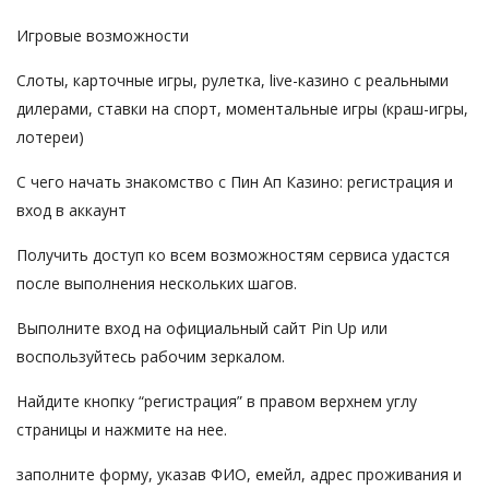
Игровые возможности
Слоты, карточные игры, рулетка, live-казино с реальными
дилерами, ставки на спорт, моментальные игры (краш-игры,
лотереи)
С чего начать знакомство с Пин Ап Казино: регистрация и
вход в аккаунт
Получить доступ ко всем возможностям сервиса удастся
после выполнения нескольких шагов.
Выполните вход на официальный сайт Pin Up или
воспользуйтесь рабочим зеркалом.
Найдите кнопку “регистрация” в правом верхнем углу
страницы и нажмите на нее.
заполните форму, указав ФИО, емейл, адрес проживания и