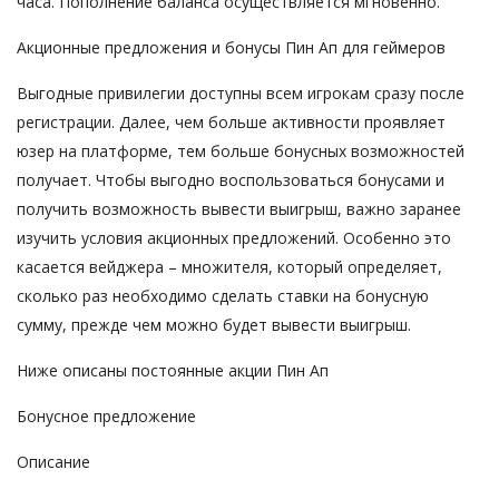
часа. Пополнение баланса осуществляется мгновенно.
Акционные предложения и бонусы Пин Ап для геймеров
Выгодные привилегии доступны всем игрокам сразу после
регистрации. Далее, чем больше активности проявляет
юзер на платформе, тем больше бонусных возможностей
получает. Чтобы выгодно воспользоваться бонусами и
получить возможность вывести выигрыш, важно заранее
изучить условия акционных предложений. Особенно это
касается вейджера – множителя, который определяет,
сколько раз необходимо сделать ставки на бонусную
сумму, прежде чем можно будет вывести выигрыш.
Ниже описаны постоянные акции Пин Ап
Бонусное предложение
Описание