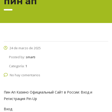
пин ап
24 de marzo de 2025
Posted by:
smarti
Categoría:
1
No hay comentarios
Пин Ап Казино Официальный Сайт в России: Вход и
Регистрация Pin-Up
Вход