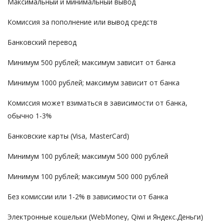
Максимальный и минимальный вывод
Комиссия за пополнение или вывод средств
Банковский перевод
Минимум 500 рублей; максимум зависит от банка
Минимум 1000 рублей; максимум зависит от банка
Комиссия может взиматься в зависимости от банка,
обычно 1-3%
Банковские карты (Visa, MasterCard)
Минимум 100 рублей; максимум 500 000 рублей
Минимум 100 рублей; максимум 500 000 рублей
Без комиссии или 1-2% в зависимости от банка
Электронные кошельки (WebMoney, Qiwi и Яндекс.Деньги)