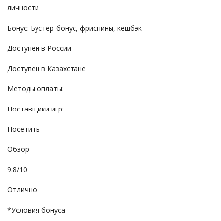
личности
Бонус: Бустер-бонус, фриспины, кешбэк
Доступен в России
Доступен в Казахстане
Методы оплаты:
Поставщики игр:
Посетить
Обзор
9.8/10
Отлично
*Условия бонуса