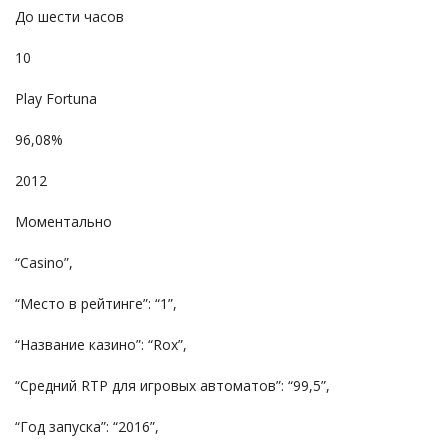
До шести часов
10
Play Fortuna
96,08%
2012
Моментально
“Casino”,
“Место в рейтинге”: “1”,
“Название казино”: “Rox”,
“Средний RTP для игровых автоматов”: “99,5”,
“Год запуска”: “2016”,