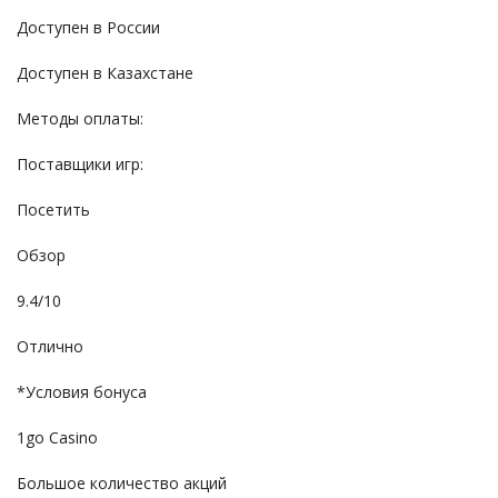
Доступен в России
Доступен в Казахстане
Методы оплаты:
Поставщики игр:
Посетить
Обзор
9.4/10
Отлично
*Условия бонуса
1go Casino
Большое количество акций