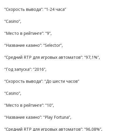
“Скорость вывода”: “1-24 часа”
“Casino”,
“Место в рейтинге”: “9”,
“Название казино”: “Selector”,
“Средний RTP для игровых автоматов”: “97,1%”,
“Год запуска”: “2016”,
“Скорость вывода”: “До шести часов”
“Casino”,
“Место в рейтинге”: “10”,
“Название казино”: “Play Fortuna”,
“Средний RTP для игровых автоматов”: “96,08%”,