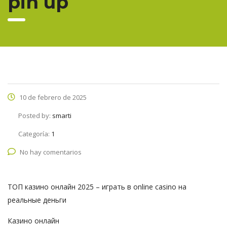
pin up
10 de febrero de 2025
Posted by:
smarti
Categoría:
1
No hay comentarios
ТОП казино онлайн 2025 – играть в online casino на
реальные деньги
Казино онлайн