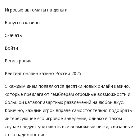
Игровые автоматы на деньги
Бонусы в казино
Скачать
Войти
Регистрация
Рейтинг онлайн казино России 2025
С каждым днем появляются десятки новых онлайн казино,
которые предлагают гемблерам огромные возможности и
большой каталог азартных развлечений на любой вкус.
Конечно, каждый игрок вправе самостоятельно подобрать
интересующее его игровое заведение, однако в таком
случае следует учитывать все возможные риски, связанные
с его надежностью.