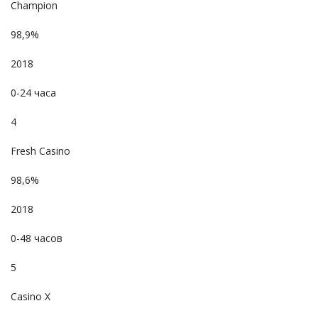
Champion
98,9%
2018
0-24 часа
4
Fresh Casino
98,6%
2018
0-48 часов
5
Casino X