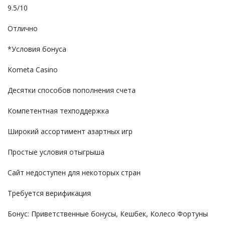
9.5/10
Отлично
*Условия бонуса
Kometa Casino
Десятки способов пополнения счета
Компетентная техподдержка
Широкий ассортимент азартных игр
Простые условия отыгрыша
Сайт недоступен для некоторых стран
Требуется верификация
Бонус: Приветственные бонусы, Кешбек, Колесо Фортуны