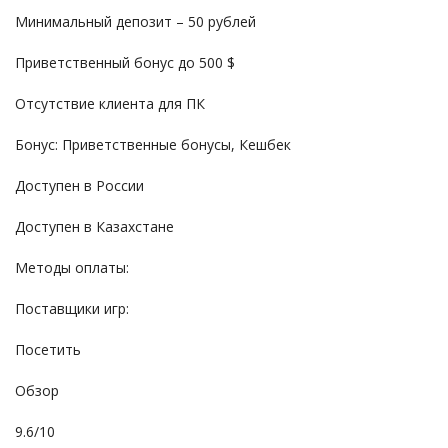
Минимальный депозит – 50 рублей
Приветственный бонус до 500 $
Отсутствие клиента для ПК
Бонус: Приветственные бонусы, Кешбек
Доступен в России
Доступен в Казахстане
Методы оплаты:
Поставщики игр:
Посетить
Обзор
9.6/10