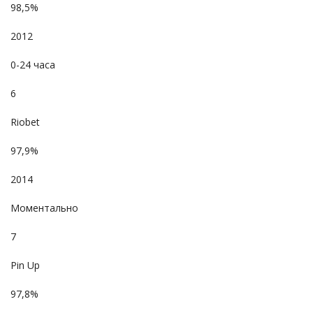
98,5%
2012
0-24 часа
6
Riobet
97,9%
2014
Моментально
7
Pin Up
97,8%