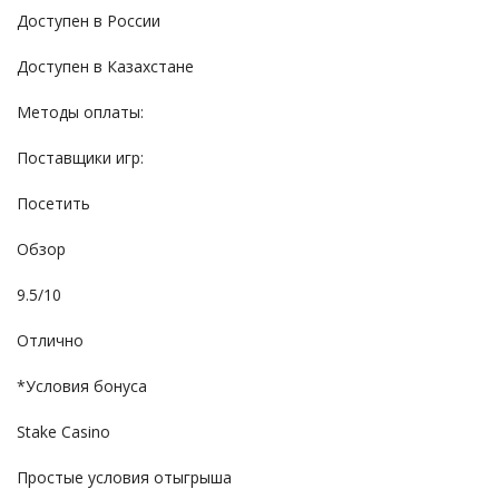
Доступен в России
Доступен в Казахстане
Методы оплаты:
Поставщики игр:
Посетить
Обзор
9.5/10
Отлично
*Условия бонуса
Stake Casino
Простые условия отыгрыша