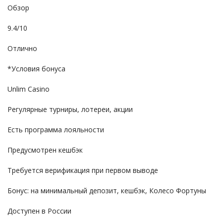
Обзор
9.4/10
Отлично
*Условия бонуса
Unlim Casino
Регулярные турниры, лотереи, акции
Есть программа лояльности
Предусмотрен кешбэк
Требуется верификация при первом выводе
Бонус: на минимальный депозит, кешбэк, Колесо Фортуны
Доступен в России