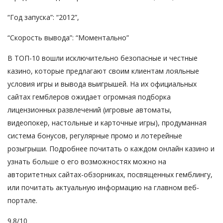
“Год запуска”: “2012”,
“Скорость вывода”: “Моментально”
В ТОП-10 вошли исключительно безопасные и честные
казино, которые предлагают своим клиентам лояльные
условия игры и вывода выигрышей. На их официальных
сайтах гемблеров ожидает огромная подборка
лицензионных развлечений (игровые автоматы,
видеопокер, настольные и карточные игры), продуманная
система бонусов, регулярные промо и лотерейные
розыгрыши. Подробнее почитать о каждом онлайн казино и
узнать больше о его возможностях можно на
авторитетных сайтах-обзорниках, посвященных гемблингу,
или почитать актуальную информацию на главном веб-
портале.
9.8/10