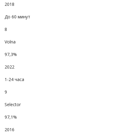
2018
До 60 минут
8
Volna
97,3%
2022
1-24 часа
9
Selector
97,1%
2016