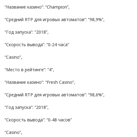
“Название казино”: “Champion”,
“Средний RTP для игровых автоматов”: “98,9%”,
“Год запуска”: “2018”,
“Скорость вывода”: “0-24 часа”
“Casino”,
“Место в рейтинге”: “4”,
“Название казино”: “Fresh Casino”,
“Средний RTP для игровых автоматов”: “98,6%”,
“Год запуска”: “2018”,
“Скорость вывода”: “0-48 часов”
“Casino”,