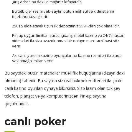
giriş adresinə daxil olmağınız kifayətdir.
Bu tətbiqlər rəsmi veb-saytın bütün məhsul və xidmətlərini
telefonunuza gətirir.
250 FS əldə etmək üçün ilk depozitiniz 55 ₼-dan çox olmalıdır.
Pin up uyğun limitlər, sürətli çıxarış, mobil kazino və 24/7 müştəri
xidmətləri ilə sizə əvəzolunmaz bir onlayn mərc təcrübəsi söz
verir.
Axı canlı yardım kazino oyunçularına kazino rəsmiləri ilə əlaqə
saxlamağa imkan verir.
Bu saytdakı bütün materiallar müəlliflik hüquqlarına (dizayn daxil
olmaqla) tabedir. Bu saytda siz real bukmeker dilerləri ilə çoxlu
canlı kazino oyunları oynaya bilərsiniz. Sizə lazım olan tək şey
telefon, planşet və ya kompüterinizdən Pin-up saytına
qoşulmaqdır.
canlı poker