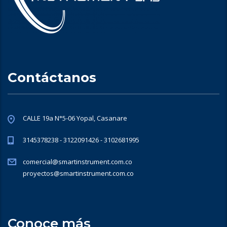
Contáctanos
CALLE 19a N°5-06 Yopal, Casanare
3145378238 - 3122091426 - 3102681995
comercial@smartinstrument.com.co
proyectos@smartinstrument.com.co
Conoce más