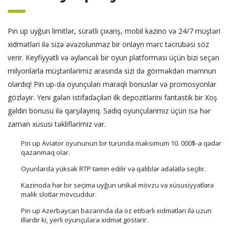
Pin up uyğun limitlər, sürətli çıxarış, mobil kazino və 24/7 müştəri
xidmətləri ilə sizə əvəzolunmaz bir onlayn mərc təcrübəsi söz
verir. Keyfiyyətli və əyləncəli bir oyun platforması üçün bizi seçən
milyonlarla müştərilərimiz arasında sizi də görməkdən məmnun
olardıq! Pin up-da oyunçuları maraqlı bonuslar və promosyonlar
gözləyir. Yeni gələn istifadəçiləri ilk depozitlərini fantastik bir Xoş
gəldin bonusu ilə qarşılayırıq. Sadiq oyunçularımız üçün isə hər
zaman xüsusi təkliflərimiz var.
Pin up Aviator oyununun bir turunda maksimum 10. 000$-a qədər
qazanmaq olar.
Oyunlarda yüksək RTP təmin edilir və qaliblər ədalətlə seçilir.
Kazinoda hər bir seçimə uyğun unikal mövzu və xüsusiyyətlərə
malik slotlar mövcuddur.
Pin up Azerbaycan bazarında da öz etibarlı xidmətləri ilə uzun
illərdir ki, yerli oyunçulara xidmət göstərir.