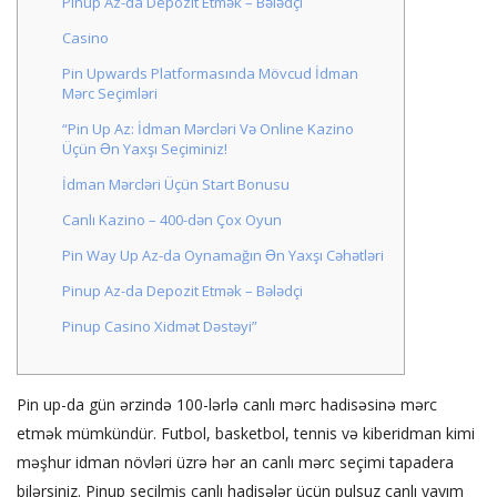
Pinup Az-da Depozit Etmək – Bələdçi
Casino
Pin Upwards Platformasında Mövcud İdman
Mərc Seçimləri
“Pin Up Az: İdman Mərcləri Və Online Kazino
Üçün Ən Yaxşı Seçiminiz!
İdman Mərcləri Üçün Start Bonusu
Canlı Kazino – 400-dən Çox Oyun
Pin Way Up Az-da Oynamağın Ən Yaxşı Cəhətləri
Pinup Az-da Depozit Etmək – Bələdçi
Pinup Casino Xidmət Dəstəyi”
Pin up-da gün ərzində 100-lərlə canlı mərc hadisəsinə mərc
etmək mümkündür. Futbol, basketbol, tennis və kiberidman kimi
məşhur idman növləri üzrə hər an canlı mərc seçimi tapadera
bilərsiniz. Pinup seçilmiş canlı hadisələr üçün pulsuz canlı yayım