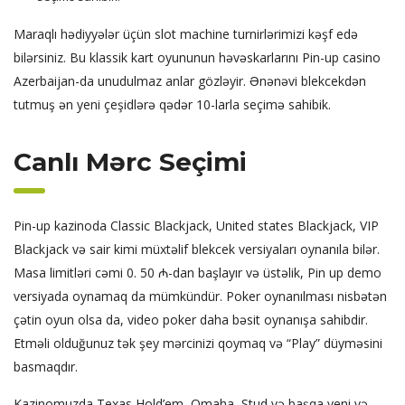
Maraqlı hədiyyələr üçün slot machine turnirlərimizi kəşf edə
bilərsiniz. Bu klassik kart oyununun həvəskarlarını Pin-up casino
Azerbaijan-da unudulmaz anlar gözləyir. Ənənəvi blekcekdən
tutmuş ən yeni çeşidlərə qədər 10-larla seçimə sahibik.
Canlı Mərc Seçimi
Pin-up kazinoda Classic Blackjack, United states Blackjack, VIP
Blackjack və sair kimi müxtəlif blekcek versiyaları oynanıla bilər.
Masa limitləri cəmi 0. 50 ₼-dan başlayır və üstəlik, Pin up demo
versiyada oynamaq da mümkündür. Poker oynanılması nisbətən
çətin oyun olsa da, video poker daha bəsit oynanışa sahibdir.
Etməli olduğunuz tək şey mərcinizi qoymaq və “Play” düyməsini
basmaqdır.
Kazinomuzda Texas Hold’em, Omaha, Stud və başqa yeni və