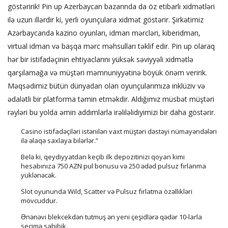
göstəririk! Pin up Azerbaycan bazarında da öz etibarlı xidmətləri
ilə uzun illərdir ki, yerli oyunçulara xidmət göstərir. Şirkətimiz
Azərbaycanda kazino oyunları, idman mərcləri, kiberidman,
virtual idman və başqa mərc məhsulları təklif edir. Pin up olaraq
hər bir istifadəçinin ehtiyaclarını yüksək səviyyəli xidmətlə
qarşılamağa və müştəri məmnuniyyətinə böyük önəm veririk.
Məqsədimiz bütün dünyadan olan oyunçularımıza inklüziv və
ədalətli bir platforma təmin etməkdir. Aldığımız müsbət müştəri
rəyləri bu yolda əmin addımlarla irəliləlidiyimizi bir daha göstərir.
Casino istifadəçiləri istənilən vaxt müştəri dəstəyi nümayəndələri
ilə əlaqə saxlaya bilərlər.”
Belə ki, qeydiyyatdan keçib ilk depozitinizi qoyan kimi
hesabınıza 750 AZN pul bonusu və 250 ədəd pulsuz fırlanma
yüklənəcək.
Slot oyununda Wild, Scatter və Pulsuz fırlatma özəllikləri
mövcuddur.
Ənənəvi blekcekdən tutmuş ən yeni çeşidlərə qədər 10-larla
seçimə sahibik.