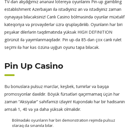
TV-dən alışdığımız ənənəvi lotereya oyunlarını Pin-up gambling
establishment Azerbaijan ilə istədiyiniz an və istədiyiniz zaman
oynayaya biləcəksiniz! Canlı Casino bölməsində oyunlar müxtəlif
kateqoriya və provayderlər üzrə qruplaşdırılıb. Oyunların hər biri
peşəkar dilerlərin təqdimatında yüksək HIGH DEFINITION
görünüt ilə yayımlanmaqdadır. Pin up-da 85-dən çox canlı rulet
seçimi ilə hər kəs özünə uyğun oyunu tapa biləcək.
Pin Up Casino
Bu bonuslara pulsuz mərclər, keşbek, turnirlər və başqa
promosyonlar daxildir. Böyük fürsətləri qaçırmamaq üçün hər
zaman “Aksiyalar” səhifəmizi izləyin! Kupondakı hər bir hadisənin
əmsalı 1, 40 və ya daha yüksək olmalıdır.
Bölmədəki oyunların hər biri demonstration rejimdə pulsuz
olaraq da sınanıla bilər.