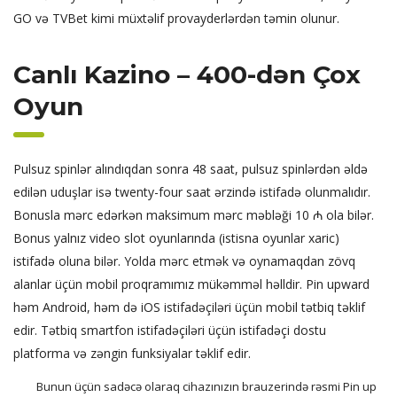
GO və TVBet kimi müxtəlif provayderlərdən təmin olunur.
Canlı Kazino – 400-dən Çox
Oyun
Pulsuz spinlər alındıqdan sonra 48 saat, pulsuz spinlərdən əldə
edilən uduşlar isə twenty-four saat ərzində istifadə olunmalıdır.
Bonusla mərc edərkən maksimum mərc məbləği 10 ₼ ola bilər.
Bonus yalnız video slot oyunlarında (istisna oyunlar xaric)
istifadə oluna bilər. Yolda mərc etmək və oynamaqdan zövq
alanlar üçün mobil proqramımız mükəmməl həlldir. Pin upward
həm Android, həm də iOS istifadəçiləri üçün mobil tətbiq təklif
edir. Tətbiq smartfon istifadəçiləri üçün istifadəçi dostu
platforma və zəngin funksiyalar təklif edir.
Bunun üçün sadəcə olaraq cihazınızın brauzerində rəsmi Pin up