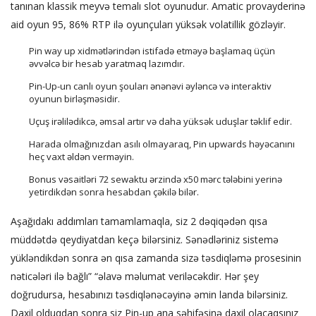
tanınan klassik meyvə temalı slot oyunudur. Amatic provayderinə
aid oyun 95, 86% RTP ilə oyunçuları yüksək volatillik gözləyir.
Pin way up xidmətlərindən istifadə etməyə başlamaq üçün
əvvəlcə bir hesab yaratmaq lazımdır.
Pin-Up-un canlı oyun şouları ənənəvi əyləncə və interaktiv
oyunun birləşməsidir.
Uçuş irəlilədikcə, əmsal artır və daha yüksək uduşlar təklif edir.
Harada olmağınızdan asılı olmayaraq, Pin upwards həyəcanını
heç vaxt əldən verməyin.
Bonus vəsaitləri 72 sewaktu ərzində x50 mərc tələbini yerinə
yetirdikdən sonra hesabdan çəkilə bilər.
Aşağıdakı addımları tamamlamaqla, siz 2 dəqiqədən qısa
müddətdə qeydiyatdan keçə bilərsiniz. Sənədləriniz sistemə
yükləndikdən sonra ən qısa zamanda sizə təsdiqləmə prosesinin
nəticələri ilə bağlı” “əlavə məlumat veriləcəkdir. Hər şey
doğrudursa, hesabınızı təsdiqlənəcəyinə əmin landa bilərsiniz.
Daxil olduqdan sonra siz Pin-up ana səhifəsinə daxil olacaqsınız