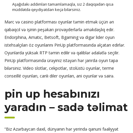
Aşağıdakı addımları tamamlamaqla, siz 2 dəqiqədən qısa
müddətdə qeydiyatdan keçə bilərsiniz.
Mərc və casino platforması oyunlar təmin etmək üçün ən
qabaqcıl və işinin peşəkarı provayderlərlə əməkdaşlıq edir.
Endorphina, Amatic, Betsoft, Bgaming və digər lider oyun
istehsalçıları öz oyunlarını PinUp platformasında əlçatan edirlər.
Oyunlarda yüksək RTP təmin edilir və qaliblər ədalətlə seçilir.
PinUp platformasında ürəyiniz istəyən hər janrda oyun tapa
bilərsiniz. Video slotlar, cekpotlar, stolüstü oyunlar, terme
conseillé oyunları, canlı diler oyunları, ani oyunlar və sairə.
pin up hesabınızı
yaradın – sadə təlimat
“Biz Azərbaycan daxil, dünyanın hər yerində qanuni fəaliyyət