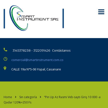
Contáctanos
3145378238 - 3122091426
comercial@smartinstrument.com.co
CALLE 19a N°5-06 Yopal, Casanare
Home
Sin categoría
“Pin Up Az Rəsmi Veb-saytı Giriş 10 000 -a
Qədər 120%+250 Fs