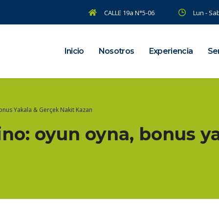
CALLE 19a N°5-06
Lun - Sab
Inicio
Nosotros
Experiencia
Ser
onus Yakala & Gerçek Nakit Kazan
ino: oyun oyna, bonus y