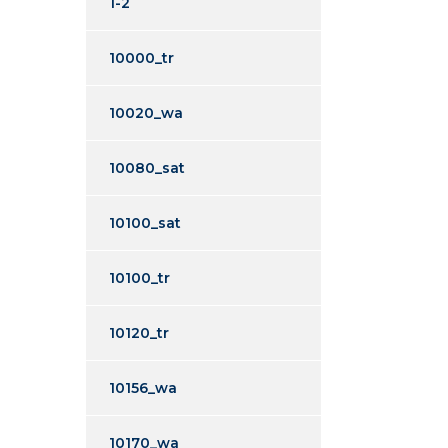
1-2
10000_tr
10020_wa
10080_sat
10100_sat
10100_tr
10120_tr
10156_wa
10170_wa