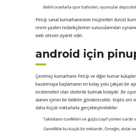
Belirli oranlarla spor bahisleri, oyuncular depozit
PinUp sanal kumarhanesinin müşterileri dürüst kuma
resmi yazılım tedarikçilerinin sunucularından oynanı
web sitesini ziyaret edin.
android için pinu
Çevrimiçi kumarhane PinUp ve diğer kumar kulüpler
kazanmaya başlamanın en kolay yolu çalışan bir ayn
incelemeleri olan sitelerde bulmak kolaydır. Bir oy
alanını içeren bir bildirim gönderecektir. Kripto em vi
daha küçük miktarlarla gerçekleştirebilirler.
Takımların özellikleri ve güçlü/zayıf yönleri vardır 
Genellikle bu küçük bir miktardır, Örneğin, dolar v