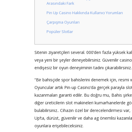
Arasındaki Fark
Pin Up Casino Hakkında Kullanıcı Yorumları
Çarpışma Oyunları
Popüler Slotlar
Sitenin ziyaretçileri several. 000’den fazla yüksek kal
veya yeni bir şeyler deneyebilirsiniz. Güvenilir casi
endişesiz bir oyun deneyiminin tadını çıkarabilirsiniz.
“Bir bahisçide spor bahislerini denemek için, resm
Oyuncular artık Pin-up Casino’da gerçek parayla slot
kazanmaları garanti edilir. Bu doğru mu, Bahis şi
diğer üreticilerin slot makineleri kumarhanelerde görün
bulabilirsiniz.. Cihazın özel bir derecelendirmesi va
Up’ta, dürüst, güvenilir ve daha ag önemlisi kazanıl
oyunlara erişebileceksiniz.