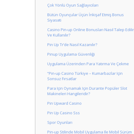
Çok Yönlü Oyun Sağlayıcıları
Bütün Oyunçular Üçün İnkişaf Etmiş Bonus
Siyasəti
Casino Pin-up Online Bonusları Nasıl Talep Edilir
Ve Kullanılır?
Pin Up Tr’de Nasıl Kazanılır?
Pinup Uygulama Güvenliği
Uygulama Üzerinden Para Yatırma Ve Çekme
“Pin-up Casino Türkiye – Kumarbazlar Için
Sonsuz Fırsatlar
Para Için Oynamak Için Durante Popüler Slot
Makineleri Hangileridir?
Pin Upward Casino
Pin Up Casino Sss
Spor Oyunları
Pin-up Stilinde Mobil Uygulama Ile Mobil Sürüm