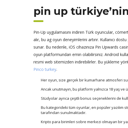
pin up türkiye’nin
Pin-Up uygulamasını indiren Türk oyuncular, cömert k
alır, bu ag oyun deneyimlerini artırır. Kullanıcı dost
sunar. Bu nedenle, iOS cihazınıza Pin Upwards casin
oyun platformundan emin olabilirsiniz. Android kull
resmi web sitemizden indirebilirler. Bu yükleme yön
Pinco turkey
.
Her oyun, size gerçek bir kumarhane atmosferi sun
Ancak unutmayın, bu platform yalnızca 18 yaş ve üze
Stüdyolar ayrıca çeşitli bonus seçeneklerini de kul
Bu kategorideki tüm oyunlar, en popüler yazılım stü
tarafından sunulmaktadır.
Kripto para birimleri sobre merkezi olmayan bir yap