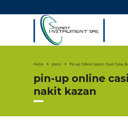
Home
pinco
Pin-up Online Casino: Oyun Oyna, B
pin-up online cas
nakit kazan