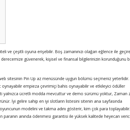
iteli ve çeşitli oyuna erişebilir. Boş zamanınızı olağan eğlence ile geçire
no derecemize güvenerek, kişisel ve finansal bilgilerinizin korunduğunu b
i web sitesinin Pin Up az menüsünde uygun bölümü seçmeniz yeterlidir.
 oynayabilir empieza çevrimiçi bahis oynayabilir ve etkileyici ödüller
rketi yalnızca ücretli modda mevcuttur ve demo sürümü yoktur, Zaman
ür. İyi gelire sahip en iyi slotların listesini sitenin ana sayfasında
r, oyuncunun modelini ve takma adını gösterir, kim çok para toplayabilir
an paranın anında ödenmesi garantisi ile yüksek kalitede heyecan veric