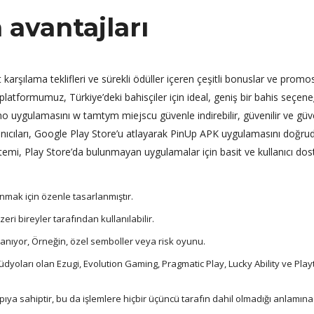
 avantajları
arşılama teklifleri ve sürekli ödüller içeren çeşitli bonuslar ve promo
u platformumuz, Türkiye’deki bahisçiler için ideal, geniş bir bahis seçene
o uygulamasını w tamtym miejscu güvenle indirebilir, güvenilir ve güve
anıcıları, Google Play Store’u atlayarak PinUp APK uygulamasını doğru
temi, Play Store’da bulunmayan uygulamalar için basit ve kullanıcı dos
mak için özenle tasarlanmıştır.
ri bireyler tarafından kullanılabilir.
lanıyor, Örneğin, özel semboller veya risk oyunu.
dyoları olan Ezugi, Evolution Gaming, Pragmatic Play, Lucky Ability ve Pla
ıya sahiptir, bu da işlemlere hiçbir üçüncü tarafın dahil olmadığı anlamına 