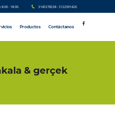
 8.00 - 18.00.
3145378238 - 3122091426
vicios
Productos
Contáctanos
akala & gerçek