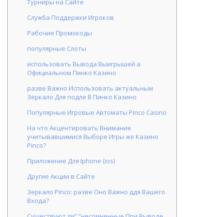
Турниры на Сайте
Служба Поддержки Игроков
Рабочие Промокоды
популярные Слоты
использовать Вывода Выигрышей а
Официальном Пинко Казино
разве Важно Использовать актуальным
Зеркало Для подле В Пинко Казино
Популярные Игровые Автоматы Pinco Casino
На что Акцентировать Внимание
учитывавшимися Выборе Игры же Казино
Pinco?
Приложение Для Iphone (ios)
Другие Акции в Сайте
Зеркало Pinco: разве Оно Важно ддя Вашего
Входа?
Существуют ли” “несомненные При Выводе