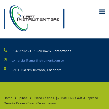
Contáctanos
3145378238 - 3122091426
comercial@smartinstrument.com.co
CALLE 19a N°5-06 Yopal, Casanare
Home
pinco
Pinco Casino Официальный Сайт И Зеркало
Онлайн Казино Пинко Регистрация