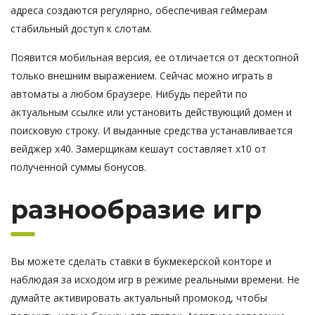
адреса создаются регулярно, обеспечивая геймерам
стабильный доступ к слотам.
Появится мобильная версия, ее отличается от десктопной
только внешним выражением. Сейчас можно играть в
автоматы а любом браузере. Нибудь перейти по
актуальным ссылке или установить действующий домен и
поисковую строку. И выданные средства устанавливается
вейджер x40. Замерщикам кешаут составляет x10 от
полученной суммы бонусов.
разнообразие игр
Вы можете сделать ставки в букмекерской конторе и
наблюдая за исходом игр в режиме реальными времени. Не
думайте активировать актуальный промокод, чтобы