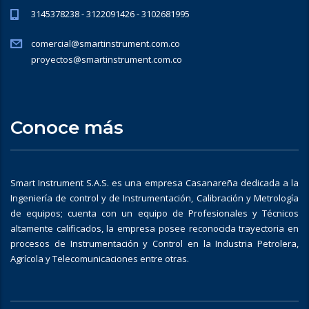
3145378238 - 3122091426 - 3102681995
comercial@smartinstrument.com.co
proyectos@smartinstrument.com.co
Conoce más
Smart Instrument S.A.S. es una empresa Casanareña dedicada a la
Ingeniería de control y de Instrumentación, Calibración y Metrología
de equipos; cuenta con un equipo de Profesionales y Técnicos
altamente calificados, la empresa posee reconocida trayectoria en
procesos de Instrumentación y Control en la Industria Petrolera,
Agrícola y Telecomunicaciones entre otras.