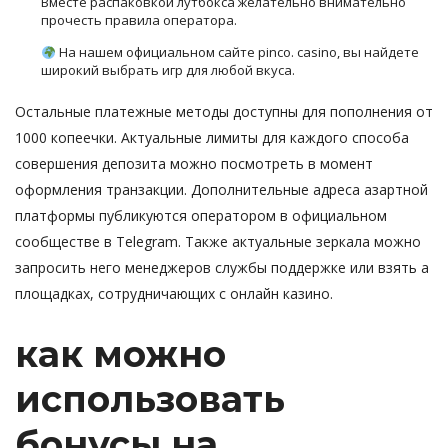
Вместе распаковкой лутбокса желательно внимательно
прочесть правила оператора.
На нашем официальном сайте pinco. casino, вы найдете
широкий выбрать игр для любой вкуса.
Остальные платежные методы доступны для пополнения от
1000 копеечки. Актуальные лимиты для каждого способа
совершения депозита можно посмотреть в момент
оформления транзакции. Дополнительные адреса азартной
платформы публикуются оператором в официальном
сообществе в Telegram. Также актуальные зеркала можно
запросить него менеджеров службы поддержке или взять а
площадках, сотрудничающих с онлайн казино.
как можно
использовать
бонусы на