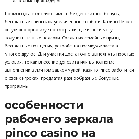
денежные провайдеров.
Промокоды позволяют иметь бездепозитные бонусы,
бесплатные спины или увеличенные кешбэки. Казино Пинко
регулярно организует розыгрыши, где игроки могут
получить ценные подарки. Среди них семейные призы,
бесплатные вращения, устройства премиум-класса а
многое другое. Дли участия достаточно выполнять простые
условия, те как внесение депозита или выполнение
выполнении в личном завкоммуной. Казино Pinco заботится
о своих игроках, предлагая разнообразные бонусные
программы.
особенности
рабочего зеркала
pinco casino на