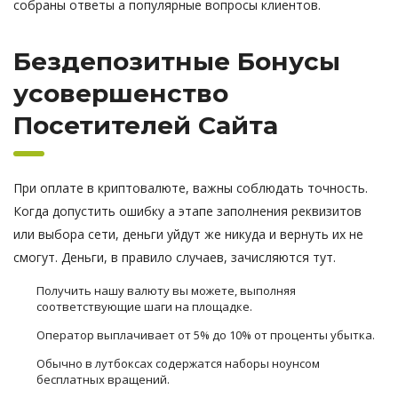
собраны ответы а популярные вопросы клиентов.
Бездепозитные Бонусы
усовершенство
Посетителей Сайта
При оплате в криптовалюте, важны соблюдать точность.
Когда допустить ошибку а этапе заполнения реквизитов
или выбора сети, деньги уйдут же никуда и вернуть их не
смогут. Деньги, в правило случаев, зачисляются тут.
Получить нашу валюту вы можете, выполняя
соответствующие шаги на площадке.
Оператор выплачивает от 5% до 10% от проценты убытка.
Обычно в лутбоксах содержатся наборы ноунсом
бесплатных вращений.