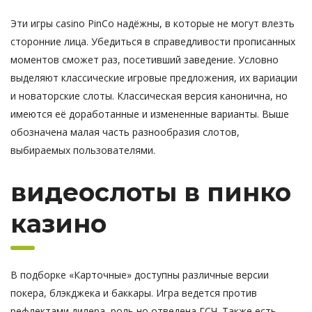
Эти игры casino PinCo надёжны, в которые не могут влезть
сторонние лица. Убедиться в справедливости прописанных
моментов сможет раз, посетивший заведение. Условно
выделяют классические игровые предложения, их вариации
и новаторские слоты. Классическая версия канонична, но
имеются её доработанные и измененные варианты. Выше
обозначена малая часть разнообразия слотов,
выбираемых пользователями.
видеослоты в пинко
казино
В подборке «Карточные» доступны различные версии
покера, блэкджека и баккары. Игра ведется против
рефлектами дилера, роль но отведена ГСЧ. Также есть