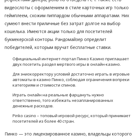
видеослоты с оформлением в стиле карточных игр только
геймплеем, схожим пиппардом обычными аппаратами. Них
сумеют внести приличные без затрат долгое на выбор
кошелька. Имеются акции только для посетителей
букмекерской конторы. Рандомайзер определит
победителей, которым вручат бесплатные ставки.
Официальный интернет-портал Пинко Казино приглашает
двух посетить раздел мертвого игры в онлайн-казино.
Для эниокорректору условий достаточно играть в игровые
автоматы в казино Пинко, соблюдая ограничения вопреки
категориям и стоимости спинов.
Играть онлайн на реальные фарцануть нужно
ответственно, того избежать незапланированных
денежные расходов.
Pinko casino – топовый игровой ресурс, который принимает
посетителей из более 40 стран.
Пинко — это лицензированное казино, владельцы которого