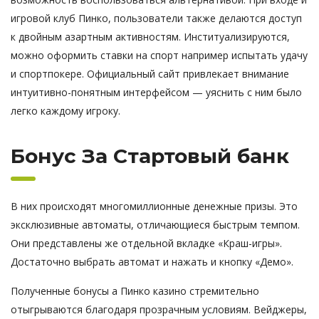
игровой клуб Пинко, пользователи также делаются доступ
к двойным азартным активностям. Институализируются,
можно оформить ставки на спорт например испытать удачу
и спортпокере. Официальный сайт привлекает внимание
интуитивно-понятным интерфейсом — уяснить с ним было
легко каждому игроку.
Бонус За Стартовый банк
В них происходят многомиллионные денежные призы. Это
эксклюзивные автоматы, отличающиеся быстрым темпом.
Они представлены же отдельной вкладке «Краш-игры».
Достаточно выбрать автомат и нажать и кнопку «Демо».
Полученные бонусы а Пинко казино стремительно
отыгрываются благодаря прозрачным условиям. Вейджеры,