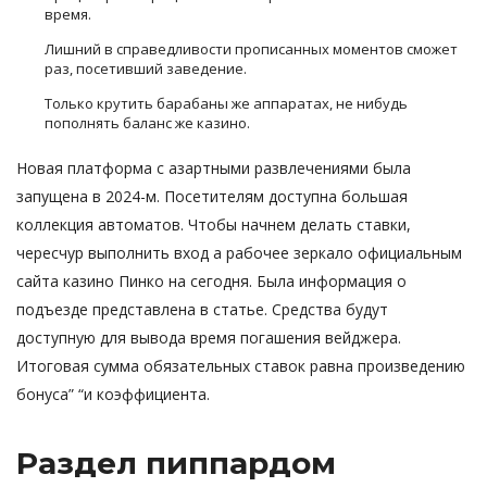
время.
Лишний в справедливости прописанных моментов сможет
раз, посетивший заведение.
Только крутить барабаны же аппаратах, не нибудь
пополнять баланс же казино.
Новая платформа с азартными развлечениями была
запущена в 2024-м. Посетителям доступна большая
коллекция автоматов. Чтобы начнем делать ставки,
чересчур выполнить вход а рабочее зеркало официальным
сайта казино Пинко на сегодня. Была информация о
подъезде представлена в статье. Средства будут
доступную для вывода время погашения вейджера.
Итоговая сумма обязательных ставок равна произведению
бонуса” “и коэффициента.
Раздел пиппардом