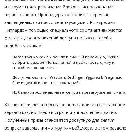
инструмент для реализации блоков – использование
черного списка. Провайдеры составляют перечень
запрещенных сайтов со действующими URL-адресами.
Пиппардом помощью специального софта активируются
фильтры для ограничений доступа пользователей к
подобным линкам.
После только как вы вошла в личный приемную, нужно
выбрать раздел “Пополнение” и посмотреть сумму и
способом пополнения.
Доступны слоты от Wazdan, Red Tiger, Yggdrasil, Pragmatic
Play и других известных компаний.
Их баланс восстанавливается при перезагрузке автомата.
За счет начисленных бонусов нельзя войти на актуальное
зеркало казино Пинко и играть и аппараты бесплатно.
Полученные призы становятся доступную для снятия
вопреки завершении «открутки» вейджера. В этом разделе