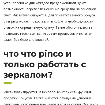
установленные для каждого предложениями, дают
возможность перевести бонусные средства на основной
счет. Институализируются, для приветственного бонуса
отыгрыш может представлять х50, что необходимости
ставок на определенную сумму. Такие обстоятельства
позволяют насладиться игровым процессом и испытал
азарт без безо сложностей.
что что pinco и
только работать с
зеркалом?
Институализируются, в некоторых играх есть функция
продажи бонусов. Также имеются раунды на удвоение,
фриспины, повторные вращения и другие опции. Основной