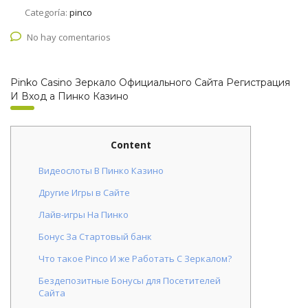
Categoría:
pinco
No hay comentarios
Pinko Casino Зеркало Официального Сайта Регистрация
И Вход а Пинко Казино
Content
Видеослоты В Пинко Казино
Другие Игры в Сайте
Лайв-игры На Пинко
Бонус За Стартовый банк
Что такое Pinco И же Работать С Зеркалом?
Бездепозитные Бонусы для Посетителей
Сайта