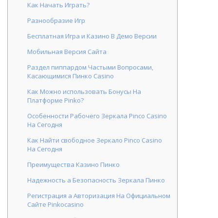
Как Начать Играть?
Разнообразие Игр
Бесплатная Игра и Казино В Демо Версии
Мобильная Версия Сайта
Раздел пиппардом Частыми Вопросами,
Касающимися Пинко Casino
Как Можно использовать Бонусы На
Платформе Pinko?
Особенности Рабочего Зеркала Pinco Casino
На Сегодня
Как Найти свободное Зеркало Pinco Casino
На Сегодня
Преимущества Казино Пинко
Надежность а Безопасность Зеркала Пинко
Регистрация а Авторизация На Официальном
Сайте Pinkocasino