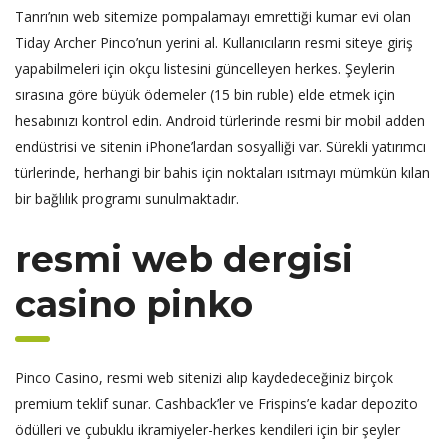
Tanrı’nın web sitemize pompalamayı emrettiği kumar evi olan
Tiday Archer Pinco’nun yerini al. Kullanıcıların resmi siteye giriş
yapabilmeleri için okçu listesini güncelleyen herkes. Şeylerin
sırasına göre büyük ödemeler (15 bin ruble) elde etmek için
hesabınızı kontrol edin. Android türlerinde resmi bir mobil adden
endüstrisi ve sitenin iPhone’lardan sosyalliği var. Sürekli yatırımcı
türlerinde, herhangi bir bahis için noktaları ısıtmayı mümkün kılan
bir bağlılık programı sunulmaktadır.
resmi web dergisi
casino pinko
Pinco Casino, resmi web sitenizi alıp kaydedeceğiniz birçok
premium teklif sunar. Cashback’ler ve Frispins’e kadar depozito
ödülleri ve çubuklu ikramiyeler-herkes kendileri için bir şeyler