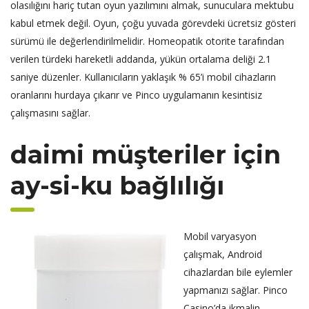
olasılığını hariç tutan oyun yazılımını almak, sunuculara mektubu
kabul etmek değil. Oyun, çoğu yuvada görevdeki ücretsiz gösteri
sürümü ile değerlendirilmelidir. Homeopatik otorite tarafından
verilen türdeki hareketli addanda, yükün ortalama deliği 2.1
saniye düzenler. Kullanıcıların yaklaşık % 65’i mobil cihazların
oranlarını hurdaya çıkarır ve Pinco uygulamanın kesintisiz
çalışmasını sağlar.
daimi müşteriler için
ay-si-ku bağlılığı
Mobil varyasyon
çalışmak, Android
cihazlardan bile eylemler
yapmanızı sağlar. Pinco
Casino’da ikmalin