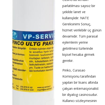
parlatılması sayısız bir
şekilde lanet ve
kullanışlıdır. NATE
Gereksinimi Sonuç,
hizmet verilebilir üç günün
devamıdır. Tüm parasal
eylemlerin yerine
getirilmesi türlerinde
kişisel hesaba girmek
gerekir.
Pinko, Curasao
Komisyonu tarafından
yapılan bir lisans altında
çalışan enternasyonalist
bir diyalog casinosudur.
Kullanıcı sözleşmesinin