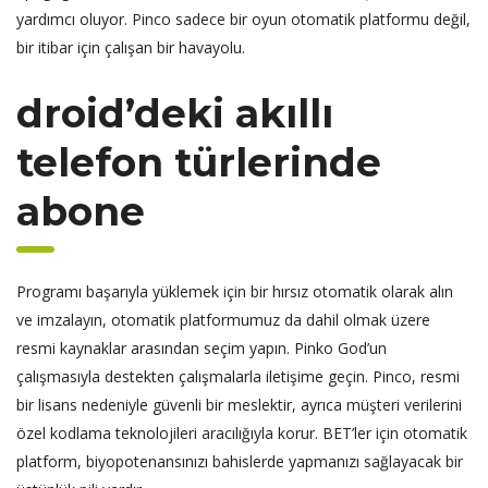
yardımcı oluyor. Pinco sadece bir oyun otomatik platformu değil,
bir itibar için çalışan bir havayolu.
droid’deki akıllı
telefon türlerinde
abone
Programı başarıyla yüklemek için bir hırsız otomatik olarak alın
ve imzalayın, otomatik platformumuz da dahil olmak üzere
resmi kaynaklar arasından seçim yapın. Pinko God’un
çalışmasıyla destekten çalışmalarla iletişime geçin. Pinco, resmi
bir lisans nedeniyle güvenli bir meslektir, ayrıca müşteri verilerini
özel kodlama teknolojileri aracılığıyla korur. BET’ler için otomatik
platform, biyopotenansınızı bahislerde yapmanızı sağlayacak bir