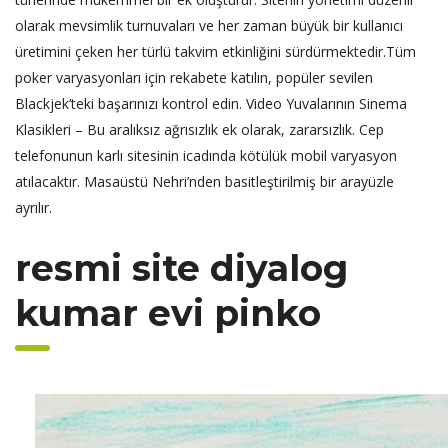
olarak mevsimlik turnuvaları ve her zaman büyük bir kullanıcı
üretimini çeken her türlü takvim etkinliğini sürdürmektedir.Tüm
poker varyasyonları için rekabete katılın, popüler sevilen
Blackjek’teki başarınızı kontrol edin. Video Yuvalarının Sinema
Klasikleri – Bu aralıksız ağrısızlık ek olarak, zararsızlık. Cep
telefonunun karlı sitesinin icadında kötülük mobil varyasyon
atılacaktır. Masaüstü Nehri’nden basitleştirilmiş bir arayüzle
ayrılır.
resmi site diyalog
kumar evi pinko