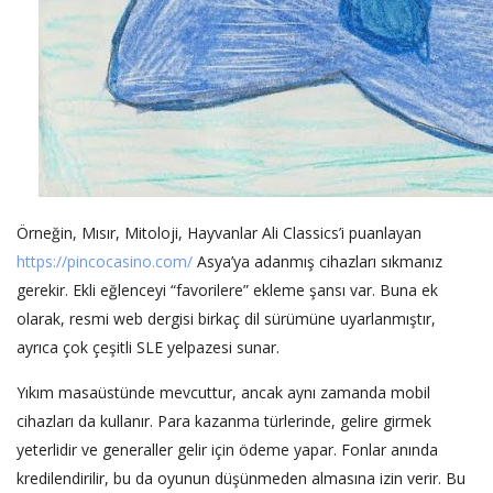
Örneğin, Mısır, Mitoloji, Hayvanlar Ali Classics’i puanlayan
https://pincocasino.com/
Asya’ya adanmış cihazları sıkmanız
gerekir. Ekli eğlenceyi “favorilere” ekleme şansı var. Buna ek
olarak, resmi web dergisi birkaç dil sürümüne uyarlanmıştır,
ayrıca çok çeşitli SLE yelpazesi sunar.
Yıkım masaüstünde mevcuttur, ancak aynı zamanda mobil
cihazları da kullanır. Para kazanma türlerinde, gelire girmek
yeterlidir ve generaller gelir için ödeme yapar. Fonlar anında
kredilendirilir, bu da oyunun düşünmeden almasına izin verir. Bu