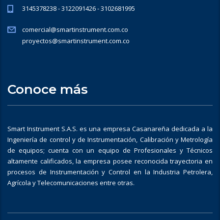
3145378238 - 3122091426 - 3102681995
comercial@smartinstrument.com.co
proyectos@smartinstrument.com.co
Conoce más
Smart Instrument S.A.S. es una empresa Casanareña dedicada a la
Ingeniería de control y de Instrumentación, Calibración y Metrología
de equipos; cuenta con un equipo de Profesionales y Técnicos
altamente calificados, la empresa posee reconocida trayectoria en
procesos de Instrumentación y Control en la Industria Petrolera,
Agrícola y Telecomunicaciones entre otras.