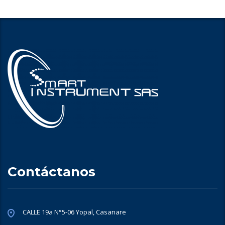
Contáctanos
CALLE 19a N°5-06 Yopal, Casanare