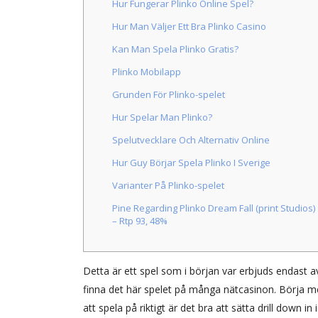
Hur Fungerar Plinko Online Spel?
Hur Man Väljer Ett Bra Plinko Casino
Kan Man Spela Plinko Gratis?
Plinko Mobilapp
Grunden För Plinko-spelet
Hur Spelar Man Plinko?
Spelutvecklare Och Alternativ Online
Hur Guy Börjar Spela Plinko I Sverige
Varianter På Plinko-spelet
Pine Regarding Plinko Dream Fall (print Studios)
– Rtp 93, 48%
Detta är ett spel som i början var erbjuds endast a
finna det här spelet på många nätcasinon. Börja 
att spela på riktigt är det bra att sätta drill down in