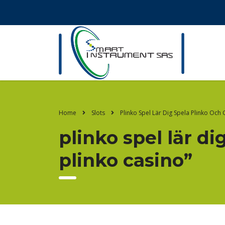
Home
Slots
Plinko Spel Lär Dig Spela Plinko Och 
plinko spel lär di
plinko casino”