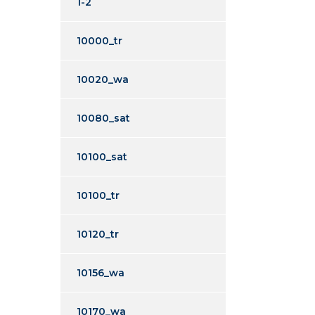
1-2
10000_tr
10020_wa
10080_sat
10100_sat
10100_tr
10120_tr
10156_wa
10170_wa