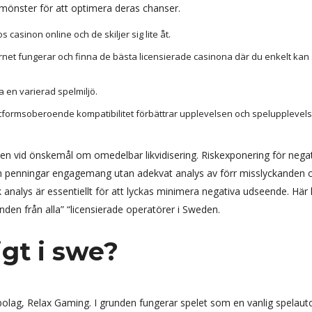
emönster för att optimera deras chanser.
s casinon online och de skiljer sig lite åt.
nternet fungerar och finna de bästa licensierade casinona där du enkelt kan
a en varierad spelmiljö.
attformsoberoende kompatibilitet förbättrar upplevelsen och spelupplevel
nen vid önskemål om omedelbar likvidisering. Riskexponering för nega
och penningar engagemang utan adekvat analys av förr misslyckanden 
sk analys är essentiellt för att lyckas minimera negativa udseende. Här 
den från alla” “licensierade operatörer i Sweden.
igt i swe?
bolag, Relax Gaming. I grunden fungerar spelet som en vanlig spelau