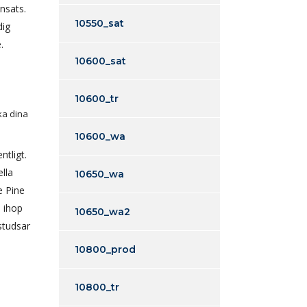
nsats.
10550_sat
dig
.
10600_sat
10600_tr
ka dina
10600_wa
ntligt.
ella
10650_wa
e Pine
s ihop
10650_wa2
studsar
10800_prod
10800_tr