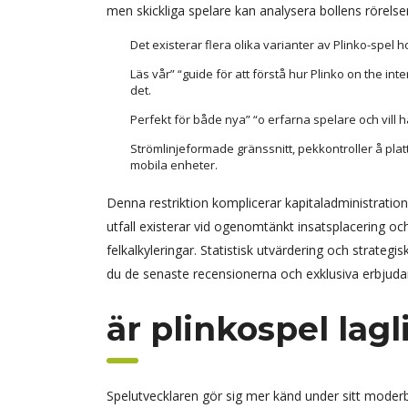
men skickliga spelare kan analysera bollens rörels
Det existerar flera olika varianter av Plinko-spel ho
Läs vår” “guide för att förstå hur Plinko on the i
det.
Perfekt för både nya” “o erfarna spelare och vill h
Strömlinjeformade gränssnitt, pekkontroller å pl
mobila enheter.
Denna restriktion komplicerar kapitaladministratio
utfall existerar vid ogenomtänkt insatsplacering 
felkalkyleringar. Statistisk utvärdering och strategi
du de senaste recensionerna och exklusiva erbjudan
är plinkospel lagl
Spelutvecklaren gör sig mer känd under sitt moder