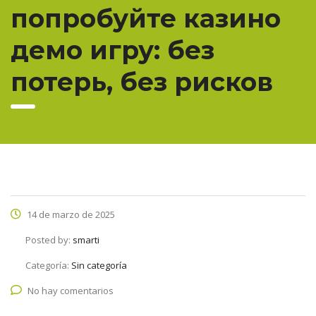
попробуйте казино
демо игру: без
потерь, без рисков
14 de marzo de 2025
Posted by:
smarti
Categoría:
Sin categoría
No hay comentarios