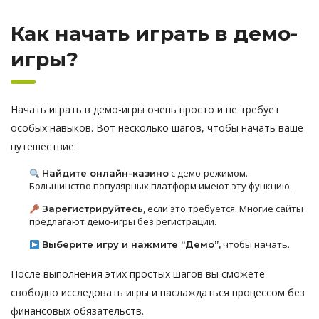
Как начать играть в демо-
игры?
Начать играть в демо-игры очень просто и не требует
особых навыков. Вот несколько шагов, чтобы начать ваше
путешествие:
с демо-режимом.
Найдите онлайн-казино
Большинство популярных платформ имеют эту функцию.
, если это требуется. Многие сайты
Зарегистрируйтесь
предлагают демо-игры без регистрации.
чтобы начать.
Выберите игру и нажмите “Демо”,
После выполнения этих простых шагов вы сможете
свободно исследовать игры и наслаждаться процессом без
финансовых обязательств.