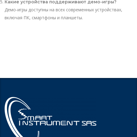
Какие устройства поддерживают демо-игры?
Демо-игры доступны на всех современных устройствах,
включая ПК, смартфоны и планшеты.