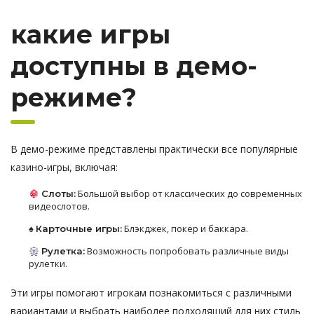
какие игры
доступны в демо-
режиме?
В демо-режиме представлены практически все популярные
казино-игры, включая:
Большой выбор от классических до современных
Слоты:
видеослотов.
♠️
Блэкджек, покер и баккара.
Карточные игры:
Возможность попробовать различные виды
Рулетка:
рулетки.
Эти игры помогают игрокам познакомиться с различными
вариантами и выбрать наиболее подходящий для них стиль