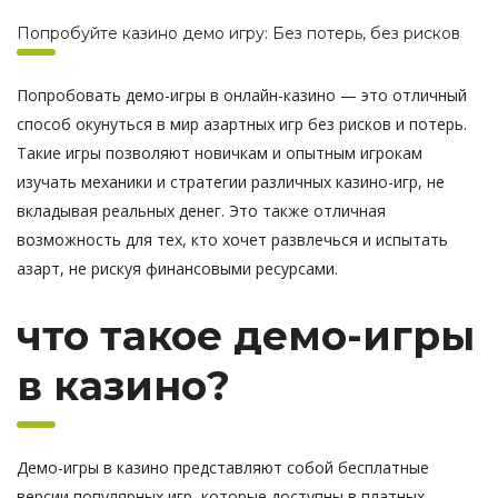
Попробуйте казино демо игру: Без потерь, без рисков
Попробовать демо-игры в онлайн-казино — это отличный
способ окунуться в мир азартных игр без рисков и потерь.
Такие игры позволяют новичкам и опытным игрокам
изучать механики и стратегии различных казино-игр, не
вкладывая реальных денег. Это также отличная
возможность для тех, кто хочет развлечься и испытать
азарт, не рискуя финансовыми ресурсами.
что такое демо-игры
в казино?
Демо-игры в казино представляют собой бесплатные
версии популярных игр, которые доступны в платных