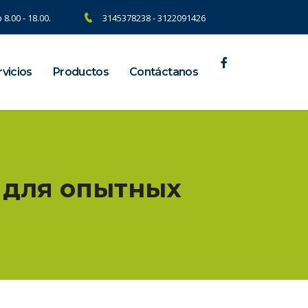
 8.00 - 18.00.
3145378238 - 3122091426
vicios
Productos
Contáctanos
o для опытных