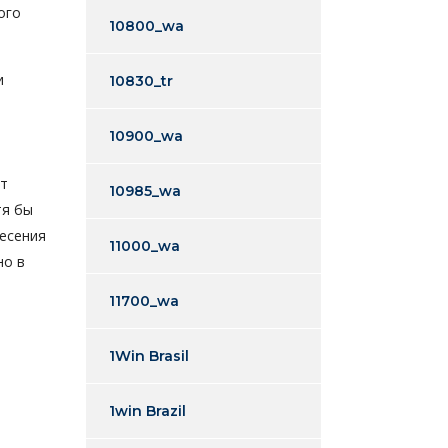
ого
10800_wa
и
10830_tr
я
10900_wa
ат
10985_wa
тя бы
несения
11000_wa
но в
11700_wa
1Win Brasil
1win Brazil