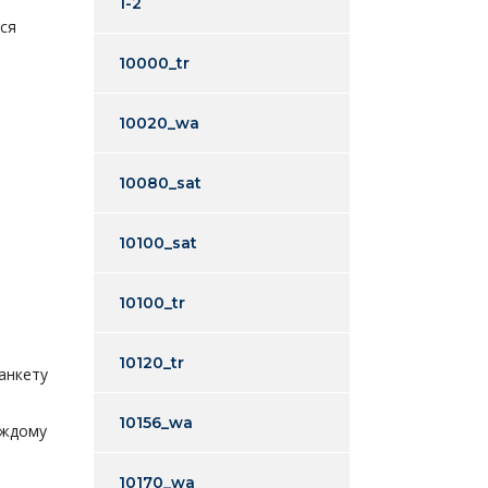
1-2
ся
10000_tr
10020_wa
10080_sat
10100_sat
10100_tr
10120_tr
анкету
10156_wa
аждому
10170_wa