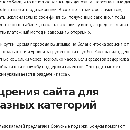
способами, что использовались для депозита. Персональные д
 обязаны быть одинаковыми. В соответствии с регламентом,
ать исключительно свои финансы, полученные законно. Чтобы
о открыть кабинет, нажать на клавишу вывода средств, вписат
ать платежный метод и завершить операцию.
и сутки. Время перевода выигрыша на баланс игрока зависит от
е лояльности и уровня загруженности службы. Как правило, ден
тные кошельки через несколько часов. Если средства задержива
у обратиться в службу поддержки клиентов. Площадка может
ии указывается в разделе «Касса».
рения сайта для
разных категорий
льзователей предлагают бонусные подарки. Бонусы помогают