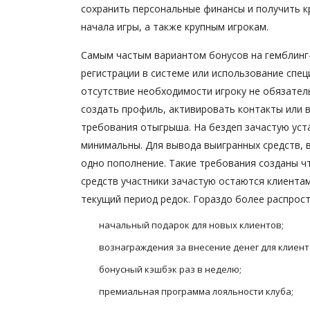
сохранить персональные финансы и получить к
начала игры, а также крупным игрокам.
Самым частым вариантом бонусов на гемблинг
регистрации в системе или использование спе
отсутствие необходимости игроку не обязател
создать профиль, активировать контакты или 
требования отыгрыша. На бездеп зачастую уста
минимальны. Для вывода выигранных средств, в
одно пополнение. Такие требования созданы ч
средств участники зачастую остаются клиента
текущий период редок. Гораздо более распрос
начальный подарок для новых клиентов;
вознаграждения за внесение денег для клиент
бонусный кэшбэк раз в неделю;
премиальная программа лояльности клуба;