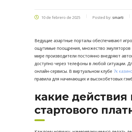
10 de febrero de 2025
Posted by:
smarti
Ведущие азартные порталы обеспечивают игро
ощутимые поощрения, множество эмуляторов 
мире производители постоянно внедряют авто
доступно через телефоны в любой ситуации. 
онлайн-сервисы. В виртуальном клубе
7к казин
правила для начинающих и высокобетовых гэмб
какие действия
стартового плат
Каждому новичку, намеревающемуся делать де