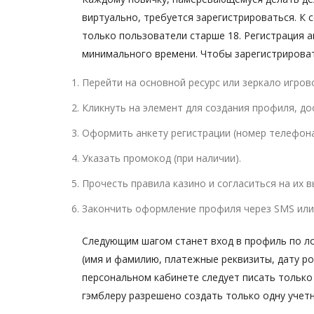
виртуально, требуется зарегистрироваться. К
только пользователи старше 18. Регистрация 
минимального времени. Чтобы зарегистрировать
Перейти на основной ресурс или зеркало игров
Кликнуть на элемент для создания профиля, до
Оформить анкету регистрации (номер телефона и
Указать промокод (при наличии).
Прочесть правила казино и согласиться на их 
Закончить оформление профиля через SMS или 
Следующим шагом станет вход в профиль по ло
(имя и фамилию, платежные реквизиты, дату рож
персональном кабинете следует писать тольк
гэмблеру разрешено создать только одну учет