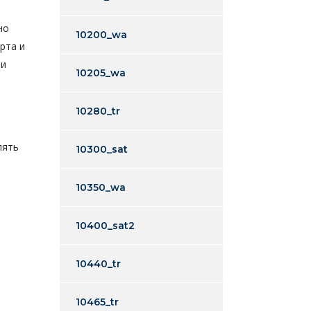
но
10200_wa
рта и
ии
10205_wa
10280_tr
лять
10300_sat
10350_wa
10400_sat2
10440_tr
10465_tr