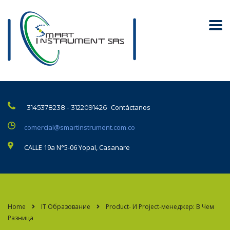
Contáctanos
3145378238 - 3122091426
comercial@smartinstrument.com.co
CALLE 19a N°5-06 Yopal, Casanare
Home
IT Образование
Product- И Project-менеджер: В Чем
Разница