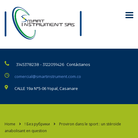
Contáctanos
3145378238 - 3122091426
comercial@smartinstrument.com.co
CALLE 19a N°5-06 Yopal, Casanare
Home
! Без рубрики
Proviron dans le sport : un stéroïde
anabolisant en question