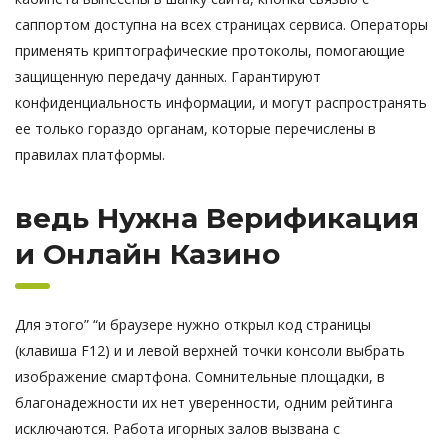
саппортом доступна на всех страницах сервиса. Операторы
применять криптографические протоколы, помогающие
защищенную передачу данных. Гарантируют
конфиденциальность информации, и могут распространять
ее только гораздо органам, которые перечислены в
правилах платформы.
ведь Нужна Верификация
и Онлайн Казино
Для этого” “и браузере нужно открыл код страницы
(клавиша F12) и и левой верхней точки консоли выбрать
изображение смартфона. Сомнительные площадки, в
благонадежности их нет уверенности, одним рейтинга
исключаются. Работа игорных залов вызвана с