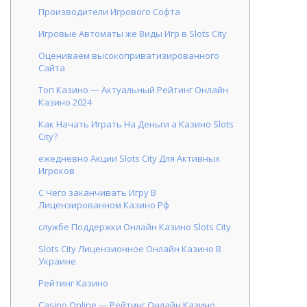
Производители Игрового Софта
Игровые Автоматы же Виды Игр в Slots City
Оцениваем высокоприватизированного
Сайта
Топ Казино — Актуальный Рейтинг Онлайн
Казино 2024
Как Начать Играть На Деньги а Казино Slots
City?
ежедневно Акции Slots City Для Активных
Игроков
С Чего заканчивать Игру В
Лицензированном Казино Рф
службе Поддержки Онлайн Казино Slots City
Slots City Лицензионное Онлайн Казино В
Украине
Рейтинг Казино
Casino Online — Pейтинг Онлайн Казино