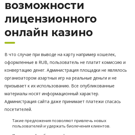
возможности
лицензионного
онлайн казино
В что случае при выводе на карту например кошелек,
оформленные в RUB, пользователь не платит комиссию и
конвертацию денег. Администрация площадки не являлось
организатором азартных игр на реальные деньги и не
призывает к их использованию. Все опубликованные
материалы носят информационный характер.
Администрация сайта даже принимает платежи спасась
посетителей.
Такие предложения позволяют привлечь новых
пользователей и удержать биолечения клиентов.