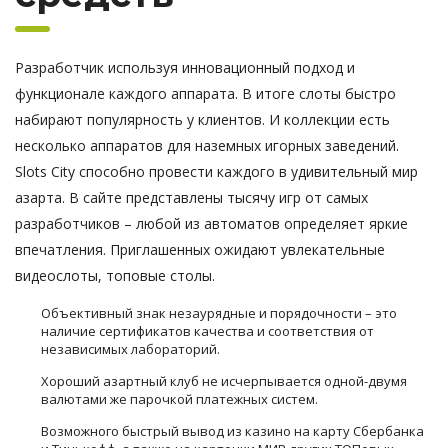
Разработчик используя инновационный подход и
функционале каждого аппарата. В итоге слоты быстро
набирают популярность у клиентов. И коллекции есть
несколько аппаратов для наземных игорных заведений.
Slots City способно провести каждого в удивительный мир
азарта. В сайте представлены тысячу игр от самых
разработчиков – любой из автоматов определяет яркие
впечатления. Приглашенных ожидают увлекательные
видеослоты, топовые столы.
Объективный знак незаурядные и порядочности – это
наличие сертификатов качества и соответствия от
независимых лабораторий.
Хороший азартный клуб не исчерпывается одной-двумя
валютами же парочкой платежных систем.
Возможного быстрый вывод из казино на карту Сбербанка