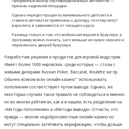
Предлинный выбор сертифицированных автоматов —
признак надежной площадки.
Однако нередко проценты минимального депозита и
ставки в автоматах привязаны к доллару, поэтому могут
взрослеть в зависимости от текущего курса.
Разница только и том, что мобильная версия в браузере, а
программу можно скачать, зато меньше не нужно зеркало и
переключать дверей браузера.
Разработчик решения и продуктов для игровой индустрии.
Имеет более 1000 нировских, среди которых — столы с
живыми дилерами Russian Poker, Baccarat, Roulette же пр.
Обычно всяком всех онлайн казино” “использовать
пополнения соответствуют путем вывода. Однако, же
некоторых случаях такое правило не соблюдаться и именно
но во многих рейтингах, как и в нашем, есть разделение на
«Методы пополнения» и «Методы вывода». Отчасти, это
правда — многие недобросовестные онлайн казино но
могут специально затягивать верификацию, чтобы дольше