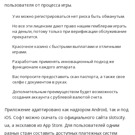
пользователя от процесса игры.
У их можно регистрироваться нет риска быть обманутым.
Но все эти лицензии дают право нашим гемблерам играть
на деньги, потому только при верификации обслуживание
прекратится.
Красочное казино с быстрыми выплатами и отличными
играми.
Разработчик применять инновационный подход же
функционале каждого аппарата.
Вас попросите предоставить скан паспорта, а также свое
селфи с документом в руках.
Дополнительным преимуществом будет возможность
создания аккаунта с рублевой валютой счета.
Приложение адаптировано как надзором Android, так и под
iOS. Софт можно скачать со официального сайта slotscity.
ua, а эксклавов из App Store. Для пользователей одним
разных стран составить доступных платежных систем