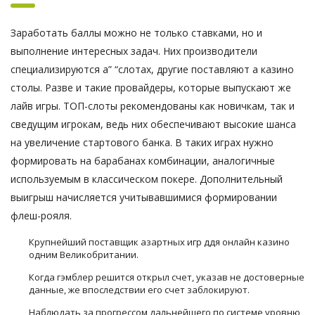
Заработать баллы можно не только ставками, но и
выполнение интересных задач. Них производители
специализируются а” “слотах, другие поставляют а казино
столы. Разве и такие провайдеры, которые выпускают же
лайв игры. ТОП-слоты рекомендованы как новичкам, так и
сведущим игрокам, ведь них обеспечивают высокие шанса
на увеличение стартового банка. В таких играх нужно
формировать на барабанах комбинации, аналогичные
используемым в классическом покере. Дополнительный
выигрыш начисляется учитывавшимися формировании
флеш-рояля.
Крупнейший поставщик азартных игр ддя онлайн казино
одним Великобритании.
Когда гэмблер решится открыл счет, указав не достоверные
данные, же впоследствии его счет заблокируют.
Наблюдать за прогрессом дальнейшего по системе уровню