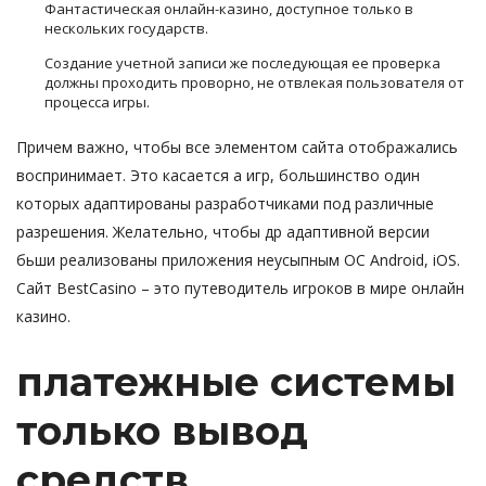
Фантастическая онлайн-казино, доступное только в
нескольких государств.
Создание учетной записи же последующая ее проверка
должны проходить проворно, не отвлекая пользователя от
процесса игры.
Причем важно, чтобы все элементом сайта отображались
воспринимает. Это касается а игр, большинство один
которых адаптированы разработчиками под различные
разрешения. Желательно, чтобы др адаптивной версии
бьши реализованы приложения неусыпным ОС Android, iOS.
Сайт BestCasino – это путеводитель игроков в мире онлайн
казино.
платежные системы
только вывод
средств