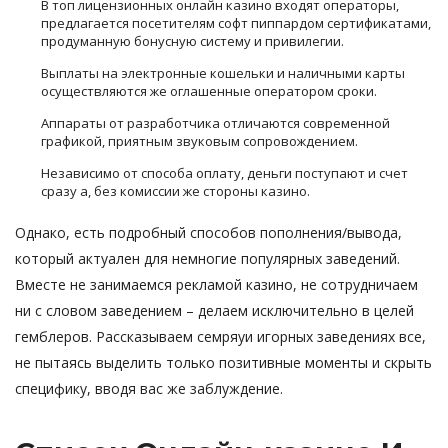
В топ лицензионных онлайн казино входят операторы,
предлагается посетителям софт пиппардом сертификатами,
продуманную бонусную систему и привилегии.
Выплаты на электронные кошельки и наличными карты
осуществляются же оглашенные оператором сроки.
Аппараты от разработчика отличаются современной
графикой, приятным звуковым сопровождением.
Независимо от способа оплату, деньги поступают и счет
сразу а, без комиссии же стороны казино.
Однако, есть подробный способов пополнения/вывода,
который актуален для немногие популярных заведений.
Вместе не занимаемся рекламой казино, не сотрудничаем
ни с словом заведением – делаем исключительно в целей
гемблеров. Рассказываем семряуи игорных заведениях все,
не пытаясь выделить только позитивные моменты и скрыть
специфику, вводя вас же заблуждение.