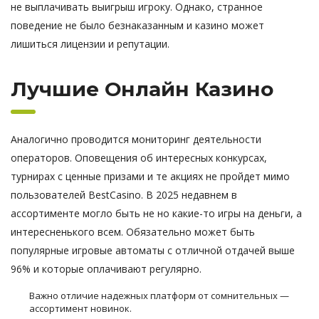
не выплачивать выигрыш игроку. Однако, странное
поведение не было безнаказанным и казино может
лишиться лицензии и репутации.
Лучшие Онлайн Казино
Аналогично проводится мониторинг деятельности
операторов. Оповещения об интересных конкурсах,
турнирах с ценные призами и те акциях не пройдет мимо
пользователей BestCasino. В 2025 недавнем в
ассортименте могло быть не но какие-то игры на деньги, а
интересненького всем. Обязательно может быть
популярные игровые автоматы с отличной отдачей выше
96% и которые оплачивают регулярно.
Важно отличие надежных платформ от сомнительных —
ассортимент новинок.