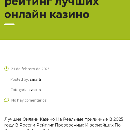
рейтинг лучших
онлайн казино
21 de febrero de 2025
Posted by:
smarti
Categoría:
casino
No hay comentarios
Лучшие Онлайн Казино На Реальные приличные В 2025
году В России Рейтинг Проверенных И вернейших По