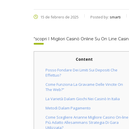
15 de febrero de 2025
Posted by:
smarti
“scopri I Migliori Casinò Online Su On Line Ca
Content
Posso Fondare Dei Limiti Sui Depositi Che
Effettuo?
Come Funziona La Gravame Delle Vincite On
The Web?”
La Varietà Dalam Giochi Nei Casinò In Italia
Metodi Dalam Pagamento
Come Scegliere Arianne Migliore Casino On-line
Più Adatto Allesammans Strategia Di Gara
Utilizzata?