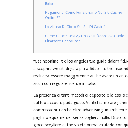
Italia
Pagamenti: Come Funzionano Nei Siti Casino
Online??
La Abuso Di Gioco Sui Siti Di Casinò
Come Cancellarsi Ag Un Casinò? Are Available
Eliminare L’account?
“Casinoonline. it è los angeles tua guida dalam fid
a scoprire we siti di gara più affidabili at the rispo
reali devi essere maggiorenne at the avere un antec
sicuri con regolare licenza in Italia.
La presenza di tanti metodi di deposito e la essi si
dal tuo account pada gioco. Verifichiamo are genera
commissioni. Perché oltre advertising un ambiente d
paghino equamente, senza togliervi nulla. Di solito
gioco scegliere at the volete prima valutarlo con qu