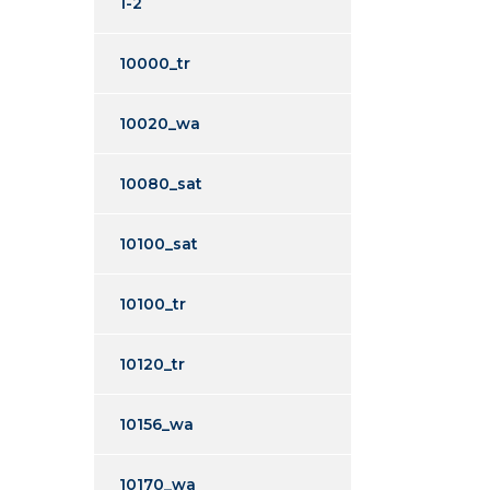
1-2
10000_tr
10020_wa
10080_sat
10100_sat
10100_tr
10120_tr
10156_wa
10170_wa