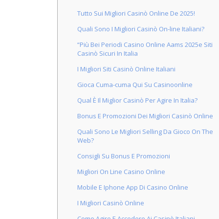
Tutto Sui Migliori Casinò Online De 2025!
Quali Sono I Migliori Casinò On-line Italiani?
“Più Bei Periodi Casino Online Aams 2025e Siti
Casinò Sicuri In Italia
I Migliori Siti Casinò Online Italiani
Gioca Cuma-cuma Qui Su Casinoonline
Qual È Il Miglior Casinò Per Agire In Italia?
Bonus E Promozioni Dei Migliori Casinò Online
Quali Sono Le Migliori Selling Da Gioco On The
Web?
Consigli Su Bonus E Promozioni
Migliori On Line Casino Online
Mobile E Iphone App Di Casino Online
I Migliori Casinò Online
Come Agire E Accedere Ai Casinò Italiani