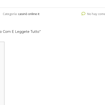
Categoría:
casinò online it
No hay come
sino Com E Leggete Tutto”