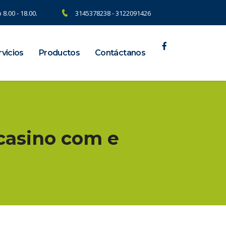
 8.00 - 18.00.
3145378238 - 3122091426
vicios
Productos
Contáctanos
e casino com e