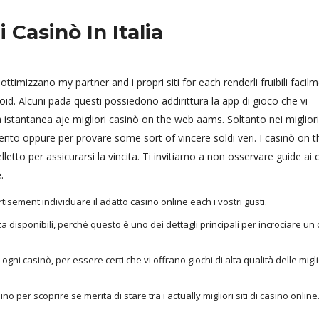
 Casinò In Italia
ottimizzano my partner and i propri siti for each renderli fruibili facil
id. Alcuni pada questi possiedono addirittura la app di gioco che vi
stantanea aje migliori casinò on the web aams. Soltanto nei migliori s
mento oppure per provare some sort of vincere soldi veri. I casinò on 
letto per assicurarsi la vincita. Ti invitiamo a non osservare guide ai 
.
isement individuare il adatto casino online each i vostri gusti.
a disponibili, perché questo è uno dei dettagli principali per incrociare un
ogni casinò, per essere certi che vi offrano giochi di alta qualità delle migli
 per scoprire se merita di stare tra i actually migliori siti di casino online