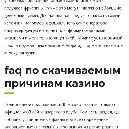
установку приложения онлайн казино игрок может
получает фриспины, также это могут” “должно небольшие
денежные суммы. Для начала вас следует отыскать самый
источник, например, официального сайт оператора
например другую интернет платформу с хорошими
отзывами и желательно лицензией. Найдите установочный
файл в подходящем надзором Андроид формате и нажмите
кнопку загрузки.
faq по скачиваемым
причинам казино
Полноценное приложение и ПК можно сказать только с
официальной сайта азартного клуба. Там есть раздел, где
собраны установочные файлы под все современные
операционные системы. Быстро выполнив регистрацию в