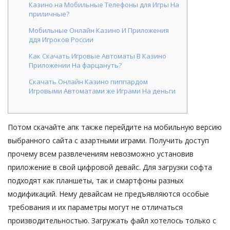
Казино на Мобильные Телефоны для Игры На
приличные?
Мобильные Онлайн Казино И Приложения
ддя Игроков России
Как Скачать Игровые Автоматы В Казино
Приложении На фарцануть?
Скачать Онлайн Казино пиппардом
Игровыми Автоматами же Играми На деньги
Потом скачайте апк также перейдите на мобильную версию
выбранного сайта с азартными играми. Получить доступ
прочему всем развлечениям невозможно установив
приложение в свой цифровой девайс. Для загрузки софта
подходят как планшеты, так и смартфоны разных
модификаций. Нему девайсам не предъявляются особые
требования и их параметры могут не отличаться
производительностью. Загружать файл хотелось только с