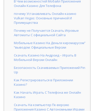
В Чем возможностей Мобайл Приложения
Онлайн Казино Для Телефона
почему Устанавливать Онлайн-казино
Vulkan Vegas: Основные причиной И
Преимущества
Почему не Получается Скачать Игровые
Автоматы С официальной Сайта
Мобильные Казино На Деньги киромарусом”
“выводом: Официальные Версии
Скачать Казино На Андроид – Играть В
Мобильной Версии Онлайн
Безопасность Скачиваемых Приложений Pin
Up
Как Регистрироваться в Приложении
Казино?
Как Начать Играть С Телефона же Онлайн
Казино
Скачать На компьютер Пк-версию
Приложения Казино С Автономными Играми