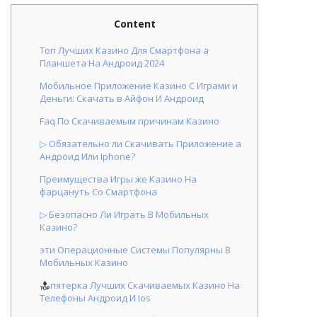
Content
Топ Лучших Казино Для Смартфона а
Планшета На Андроид 2024
Мобильное Приложение Казино С Играми и
Деньги: Скачать в Айфон И Андроид
Faq По Скачиваемым причинам Казино
▷ Обязательно ли Скачивать Приложение а
Андроид Или Iphone?
Преимущества Игры же Казино На
фарцануть Со Смартфона
▷ Безопасно Ли Играть В Мобильных
Казино?
эти Операционные Системы Популярны В
Мобильных Казино
пятерка Лучших Скачиваемых Казино На
Телефоны Андроид И Ios