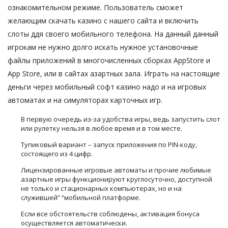
ознакомительном режиме. Пользователь сможет
желающим скачать казино с нашего сайта и включить
слоты ддя своего мобильного телефона. На данный данный
игрокам не нужно долго искать нужное установочные
файлы приложений в многочисленных сборках AppStore и
App Store, или в сайтах азартных зала. Играть на настоящие
деньги через мобильный софт казино надо и на игровых
автоматах и на симуляторах карточных игр.
В первую очередь из-за удобства игры, ведь запустить слот
или рулетку нельзя в любое время и в том месте.
Тупиковый вариант – запуск приложения по PIN-коду,
состоящего из 4 цифр.
Лицензированные игровые автоматы и прочие любимые
азартные игры функционируют круглосуточно, доступной
не только и стационарных компьютерах, но и на
служившей” “мобильной платформе.
Если все обстоятельств соблюдены, активация бонуса
осуществляется автоматически.