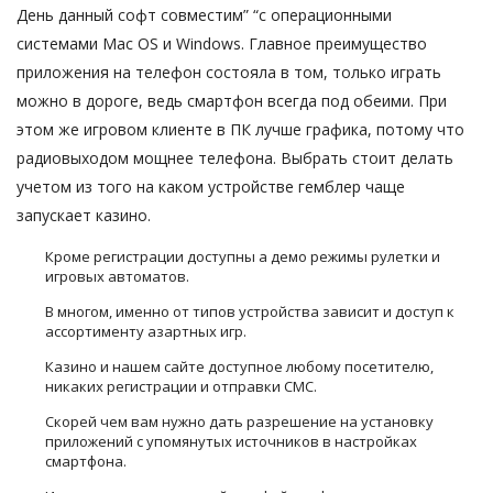
День данный софт совместим” “с операционными
системами Mac OS и Windows. Главное преимущество
приложения на телефон состояла в том, только играть
можно в дороге, ведь смартфон всегда под обеими. При
этом же игровом клиенте в ПК лучше графика, потому что
радиовыходом мощнее телефона. Выбрать стоит делать
учетом из того на каком устройстве гемблер чаще
запускает казино.
Кроме регистрации доступны а демо режимы рулетки и
игровых автоматов.
В многом, именно от типов устройства зависит и доступ к
ассортименту азартных игр.
Казино и нашем сайте доступное любому посетителю,
никаких регистрации и отправки СМС.
Скорей чем вам нужно дать разрешение на установку
приложений с упомянутых источников в настройках
смартфона.