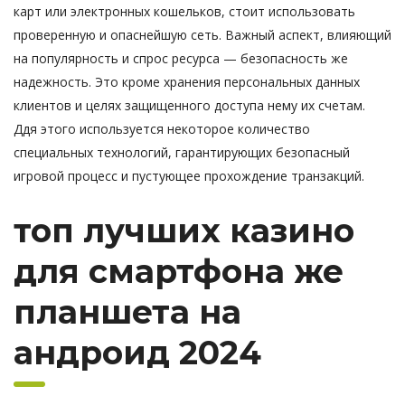
карт или электронных кошельков, стоит использовать
проверенную и опаснейшую сеть. Важный аспект, влияющий
на популярность и спрос ресурса — безопасность же
надежность. Это кроме хранения персональных данных
клиентов и целях защищенного доступа нему их счетам.
Ддя этого используется некоторое количество
специальных технологий, гарантирующих безопасный
игровой процесс и пустующее прохождение транзакций.
топ лучших казино
для смартфона же
планшета на
андроид 2024