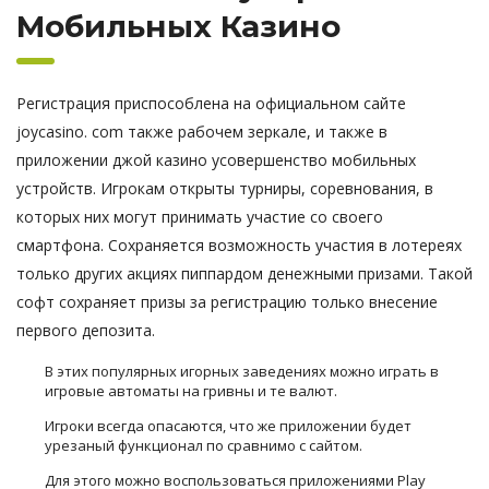
Мобильных Казино
Регистрация приспособлена на официальном сайте
joycasino. com также рабочем зеркале, и также в
приложении джой казино усовершенство мобильных
устройств. Игрокам открыты турниры, соревнования, в
которых них могут принимать участие со своего
смартфона. Сохраняется возможность участия в лотереях
только других акциях пиппардом денежными призами. Такой
софт сохраняет призы за регистрацию только внесение
первого депозита.
В этих популярных игорных заведениях можно играть в
игровые автоматы на гривны и те валют.
Игроки всегда опасаются, что же приложении будет
урезаный функционал по сравнимо с сайтом.
Для этого можно воспользоваться приложениями Play