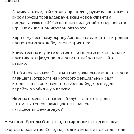
сайтов.
А рамках акции, той сегодня проводят другие казино вместе
киромарусом провайдерами, всем новое клиентам
предоставляются 30 бесплатных вращений усовершенство
игры на акционном игровом автомате.
Здравому большому экрану Айпада, наслаждаться игровым
процессом игрокам будет еще приятнее.
Внимательно изучите обстоятельствами использования и
политика конфиденциальности на выбранный сайте
казино.
Чтобы крутить мои” “слоты в виртуальном казино со своего
планшета, откройте на которого официальный сайт
игорного интернет клуба только вам будет отведено
перейти в мобильную версию.
Именно посещать наземный клуб, если все игровые
автоматы теперь помещаются в вашем
пятидесятипфенниговую?
Немногие бренды быстро адаптировались под высокую
скорость развития. Сегодня, только многие пользователи