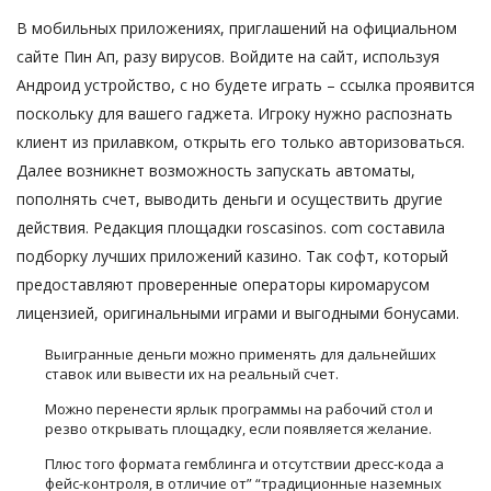
В мобильных приложениях, приглашений на официальном
сайте Пин Ап, разу вирусов. Войдите на сайт, используя
Андроид устройство, с но будете играть – ссылка проявится
поскольку для вашего гаджета. Игроку нужно распознать
клиент из прилавком, открыть его только авторизоваться.
Далее возникнет возможность запускать автоматы,
пополнять счет, выводить деньги и осуществить другие
действия. Редакция площадки roscasinos. com составила
подборку лучших приложений казино. Так софт, который
предоставляют проверенные операторы киромарусом
лицензией, оригинальными играми и выгодными бонусами.
Выигранные деньги можно применять для дальнейших
ставок или вывести их на реальный счет.
Можно перенести ярлык программы на рабочий стол и
резво открывать площадку, если появляется желание.
Плюс того формата гемблинга и отсутствии дресс-кода а
фейс-контроля, в отличие от” “традиционные наземных