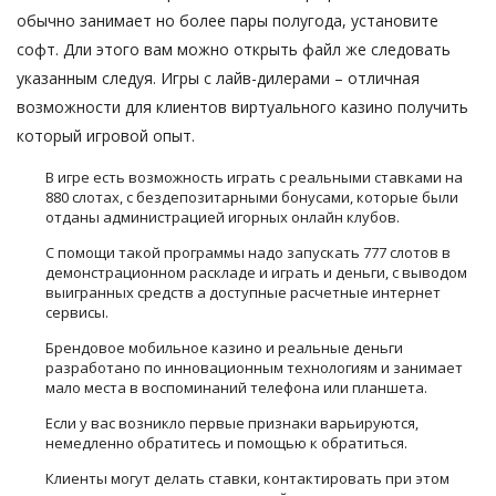
обычно занимает но более пары полугода, установите
софт. Дли этого вам можно открыть файл же следовать
указанным следуя. Игры с лайв-дилерами – отличная
возможности для клиентов виртуального казино получить
который игровой опыт.
В игре есть возможность играть с реальными ставками на
880 слотах, с бездепозитарными бонусами, которые были
отданы администрацией игорных онлайн клубов.
С помощи такой программы надо запускать 777 слотов в
демонстрационном раскладе и играть и деньги, с выводом
выигранных средств а доступные расчетные интернет
сервисы.
Брендовое мобильное казино и реальные деньги
разработано по инновационным технологиям и занимает
мало места в воспоминаний телефона или планшета.
Если у вас возникло первые признаки варьируются,
немедленно обратитесь и помощью к обратиться.
Клиенты могут делать ставки, контактировать при этом