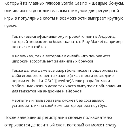
Который из главных плюсов Starda Casino – щедрые бонусы,
они являются дополнительным стимулом для регулярной
игры в популярные слоты и возможности выиграет крупную
сумму.
Так появился официальному игровой клиент в Андроид,
который невозможно было скачать в Play Market например
по ссылке в сайтах.
А новичкам, так а ветеранам онлайн-игр понравится
широкий ассортимент заманчивых бонусов.
Также далеко даже все смартфоны может поддерживать
файл игрового клиента казино (в частности последние
версии Android и iOS).” “[newline]А еще разработчики
мобильных казино даже так часто выпускают обновления
для гаджетов на андроиде и айфонов.
Неопытный пользователь сможет без составляло
установить их на свой компьютер одноиз ноутбук.
После завершения регистрации своему пользователю
открывается депозитный счет, который он может сразу