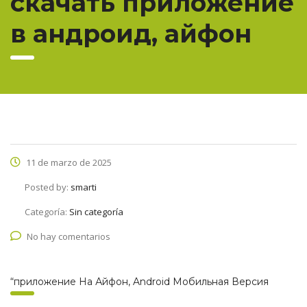
скачать приложение
в андроид, айфон
11 de marzo de 2025
Posted by:
smarti
Categoría:
Sin categoría
No hay comentarios
“приложение На Айфон, Android Мобильная Версия