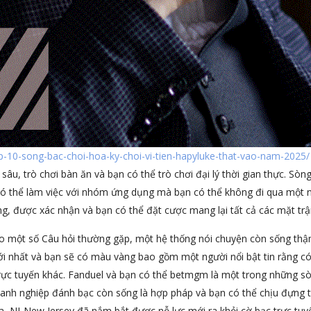
top-10-song-bac-choi-hoa-ky-choi-vi-tien-hapyluke-that-vao-nam-2025/
âu, trò chơi bàn ăn và bạn có thể trò chơi đại lý thời gian thực. Sòn
có thể làm việc với nhóm ứng dụng mà bạn có thể không đi qua một 
ng, được xác nhận và bạn có thể đặt cược mang lại tất cả các mặt trậ
ho một số Câu hỏi thường gặp, một hệ thống nói chuyện còn sống thậ
ới nhất và bạn sẽ có màu vàng bao gồm một người nổi bật tin rằng có
rực tuyến khác. Fanduel và bạn có thể betmgm là một trong những s
doanh nghiệp đánh bạc còn sống là hợp pháp và bạn có thể chịu đựng 
, NJ-New Jersey đã nắm bắt được nỗ lực mới ra khỏi cờ bạc trực tuy