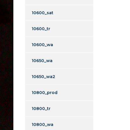
10600_sat
10600_tr
10600_wa
10650_wa
10650_wa2
10800_prod
10800_tr
10800_wa