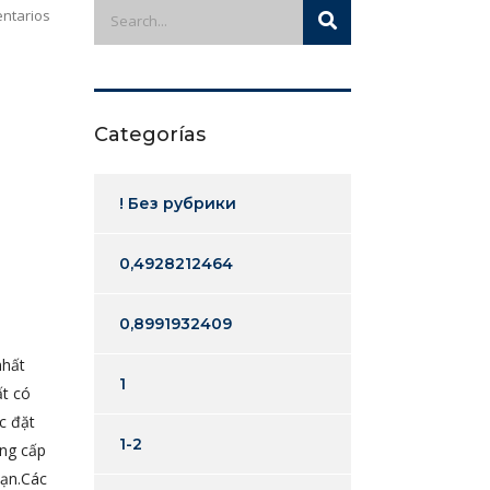
ntarios
Categorías
! Без рубрики
0,4928212464
0,8991932409
nhất
1
ất có
c đặt
1-2
ung cấp
bạn.Các