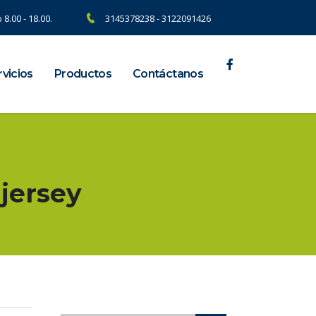
 8.00 - 18.00.
3145378238 - 3122091426
vicios
Productos
Contáctanos
jersey