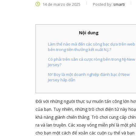
14 de marzo de 2025
Posted by:
smarti
Nội dung
Làm thế nào mà đến các sòng bạc dựa trên web
bên trong tiền thưởng kết xuất N.J.?
Có phải trên sân cá cược ròng bên trong NJ-New
Jersey?
NY Boy là một doanh nghiệp đánh bạc ở New
Jersey hấp dẫn
Đối với những người thực sự muốn tấn công lớn hơn, 
của bạn. Tuy nhiên, những trò chơi điện tử này hoạt
khả năng giành chiến thắng. Trò chơi cung cấp ch
ra và lan truyền.
Các xoay vòng miễn phí là một ph
cho bạn một cách để xoắn các cuộn cụ thể và bạn 