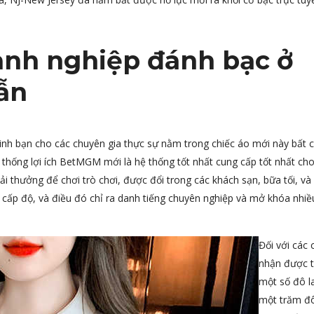
anh nghiệp đánh bạc ở
ẫn
minh bạn cho các chuyên gia thực sự nằm trong chiếc áo mới này bất c
 thống lợi ích BetMGM mới là hệ thống tốt nhất cung cấp tốt nhất cho
 thưởng để chơi trò chơi, được đổi trong các khách sạn, bữa tối, và
 cấp độ, và điều đó chỉ ra danh tiếng chuyên nghiệp và mở khóa nhiề
Đối với các 
nhận được 
một số đô l
một trăm đô