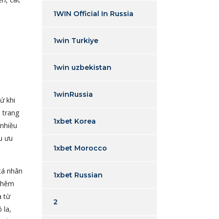
1WIN Official In Russia
1win Turkiye
1win uzbekistan
1winRussia
ứ khi
 trang
1xbet Korea
 nhiều
u ưu
1xbet Morocco
cá nhân
1xbet Russian
thêm
a từ
2
 la,