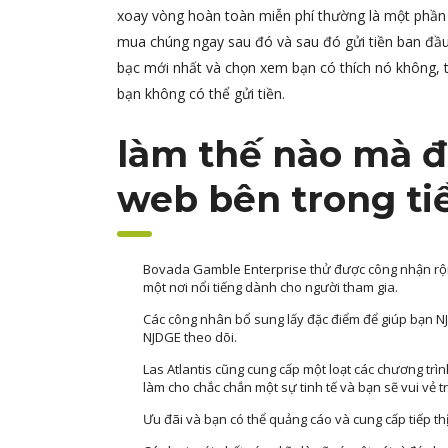
xoay vòng hoàn toàn miễn phí thường là một phần 
mua chúng ngay sau đó và sau đó gửi tiền ban đầ
bạc mới nhất và chọn xem bạn có thích nó không, tu
bạn không có thể gửi tiền.
làm thế nào mà đ
web bên trong tiề
Bovada Gamble Enterprise thử được công nhận rộng 
một nơi nổi tiếng dành cho người tham gia.
Các công nhân bổ sung lấy đặc điểm để giúp bạn N
NJDGE theo dõi.
Las Atlantis cũng cung cấp một loạt các chương tr
làm cho chắc chắn một sự tinh tế và bạn sẽ vui vẻ 
Ưu đãi và bạn có thể quảng cáo và cung cấp tiếp th