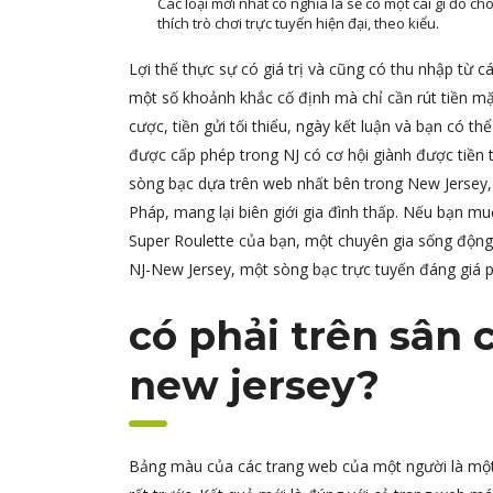
Các loại mới nhất có nghĩa là sẽ có một cái gì đó c
thích trò chơi trực tuyến hiện đại, theo kiểu.
Lợi thế thực sự có giá trị và cũng có thu nhập từ
một số khoảnh khắc cố định mà chỉ cần rút tiền m
cược, tiền gửi tối thiểu, ngày kết luận và bạn có t
được cấp phép trong NJ có cơ hội giành được tiền 
sòng bạc dựa trên web nhất bên trong New Jersey
Pháp, mang lại biên giới gia đình thấp. Nếu bạn muố
Super Roulette của bạn, một chuyên gia sống động 
NJ-New Jersey, một sòng bạc trực tuyến đáng giá 
có phải trên sân 
new jersey?
Bảng màu của các trang web của một người là một b