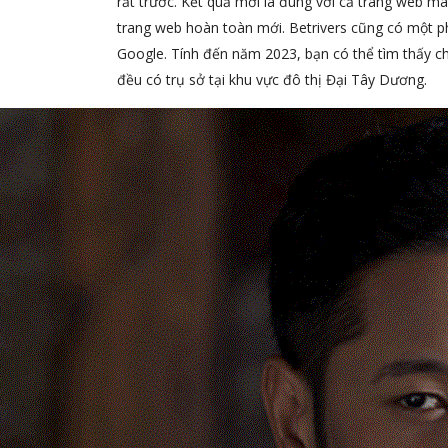
rất trước. Kết quả mới là đúng với cả trang web má
trang web hoàn toàn mới. Betrivers cũng có một ph
Google. Tính đến năm 2023, bạn có thể tìm thấy ch
đều có trụ sở tại khu vực đô thị Đại Tây Dương.