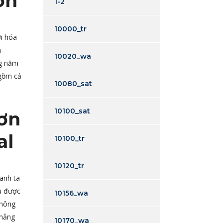
ơn
1-2
10000_tr
i hóa
n
10020_wa
ng năm
 gồm cả
10080_sat
10100_sat
hơn
al
10100_tr
10120_tr
anh ta
ều được
10156_wa
không
Chẳng
10170_wa