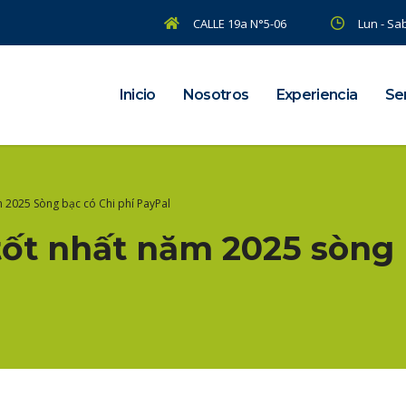
CALLE 19a N°5-06
Lun - Sab
Inicio
Nosotros
Experiencia
Ser
m 2025 Sòng bạc có Chi phí PayPal
tốt nhất năm 2025 sòng 