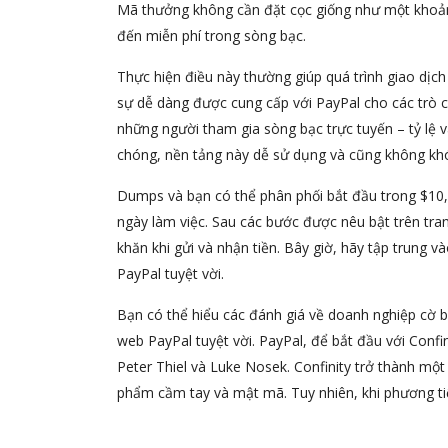
Mã thưởng không cần đặt cọc giống như một khoản 
đến miễn phí trong sòng bạc.
Thực hiện điều này thường giúp quá trình giao dịch
sự dễ dàng được cung cấp với PayPal cho các trò ch
những người tham gia sòng bạc trực tuyến – tỷ lệ v
chóng, nền tảng này dễ sử dụng và cũng không khó
Dumps và bạn có thể phân phối bắt đầu trong $10,
ngày làm việc. Sau các bước được nêu bật trên tra
khăn khi gửi và nhận tiền. Bây giờ, hãy tập trung 
PayPal tuyệt vời.
Bạn có thể hiểu các đánh giá về doanh nghiệp cờ 
web PayPal tuyệt vời. PayPal, để bắt đầu với Con
Peter Thiel và Luke Nosek. Confinity trở thành m
phẩm cầm tay và mật mã. Tuy nhiên, khi phương tiệ