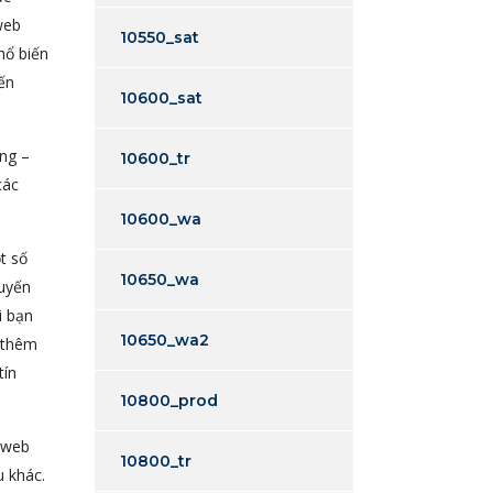
web
10550_sat
hổ biến
ến
10600_sat
ắng –
10600_tr
các
10600_wa
t số
10650_wa
tuyến
i bạn
10650_wa2
à thêm
tín
10800_prod
g web
10800_tr
u khác.