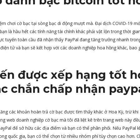
 đánh bạc bitcoin tốt h
iệm chơi cờ bạc tại sòng bạc di động mượt mà. Đại dịch COVID-19 mớ
ạn là hầu hết các tính năng tài chính khác phải vật lộn trong thời gia
rực tuyến toàn cầu đã nhận thấy PayPal đang tăng trưởng nhanh tro
 điện tử và bạn sẽ kết hợp với các doanh nghiệp hoa hồng khác, bao
yến được xếp hạng tốt 
ắc chắn chấp nhận payp
ăng các khoản hoàn trả cờ bạc được tìm thấy khác ở Hoa Kỳ, trừ khi 
ang web doanh nghiệp cờ bạc mà tôi đã liệt kê trên trang web này đ
PayPal để sở hữu các địa điểm và bạn có thể phân phối. Nếu PayPal 
ong quốc gia, bạn có thể chọn từ nhiều nhóm phí tùy chọn cao hơn. 