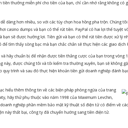
tiền thưởng miễn phí cho tiền của bạn, chỉ cần nhớ rằng không có g
 dễ dàng hơn nhiều, so với các tùy chọn hoa hồng pha trộn. Chúng tôi
ơi casino dumps và bạn có thể rút tiền. PayPal có hai lợi thế tuyệt v
à bạn sẽ được hưởng lợi. Tiền gửi và bạn có thể rút tiền được xử lý n
 để tìm thấy sòng bạc mà bạn chắc chắn sẽ thực hiện các giao dịch 
 và hãy chuẩn bị để nhận được tiền thắng cược của bạn trong vòng 1
ng này, được chúng tôi và tôi kiểm tra thường xuyên, bạn sẽ không g
vào quy trình và sau đó thực hiện khoản tiền gửi doanh nghiệp đánh bạ
bạc hiểu thêm thông tin về các biện pháp phòng ngừa của trang
finity, hãy thử phụ thuộc vào năm 1998 của Maximum Levchin,
ột doanh nghiệp phần mềm bảo mật kỹ thuật số điện tử có điểm về cá
n này thất bại, công ty đã chuyển hướng sang tiền điện tử.