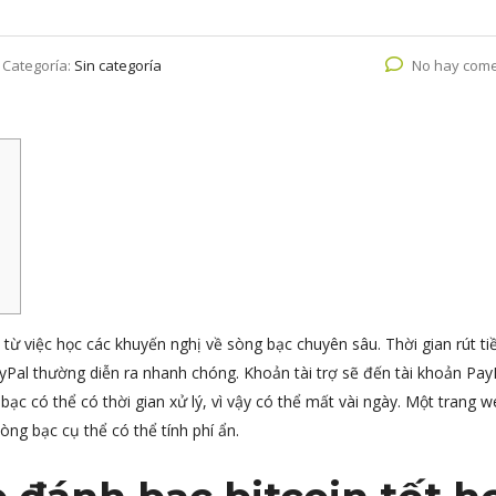
Categoría:
Sin categoría
No hay come
 từ việc học các khuyến nghị về sòng bạc chuyên sâu. Thời gian rút ti
ayPal thường diễn ra nhanh chóng. Khoản tài trợ sẽ đến tài khoản Pay
ạc có thể có thời gian xử lý, vì vậy có thể mất vài ngày.
Một trang w
ng bạc cụ thể có thể tính phí ẩn.