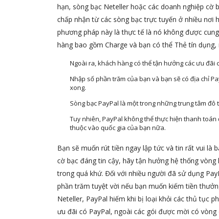
hạn, sòng bạc Neteller hoặc các doanh nghiệp cờ b
chấp nhận từ các sòng bạc trực tuyến ở nhiều nơi 
phương pháp này là thực tế là nó không được cung cấ
hàng bao gồm Charge và bạn có thể Thẻ tín dụng,
Ngoài ra, khách hàng có thể tận hưởng các ưu đãi c
Nhập số phần trăm của bạn và bạn sẽ có địa chỉ PayPa
xong.
Sòng bạc PayPal là một trong những trung tâm đô thị
Tuy nhiên, PayPal không thể thực hiện thanh toán đ
thuộc vào quốc gia của bạn nữa.
Bạn sẽ muốn rút tiền ngay lập tức và tin rất vui l
cờ bạc đáng tin cậy, hãy tận hưởng hệ thống vòng 
trong quá khứ. Đối với nhiều người đã sử dụng Pay
phần trăm tuyệt vời nếu bạn muốn kiếm tiền thưởn
Neteller, PayPal hiếm khi bị loại khỏi các thủ tục
ưu đãi có PayPal, ngoài các gói được mời có vòng 