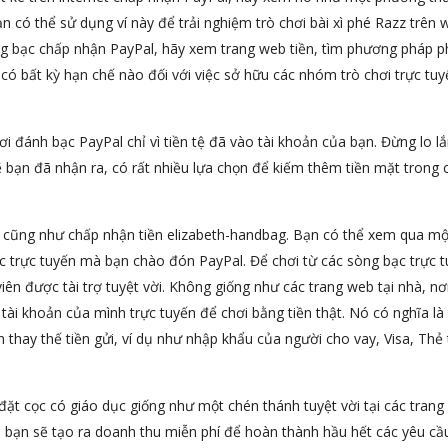
ạn có thể sử dụng ví này để trải nghiệm trò chơi bài xì phé Razz trên 
g bạc chấp nhận PayPal, hãy xem trang web tiền, tìm phương pháp p
 có bất kỳ hạn chế nào đối với việc sở hữu các nhóm trò chơi trực tuy
 đánh bạc PayPal chỉ vì tiền tệ đã vào tài khoản của bạn. Đừng lo l
ẽ bạn đã nhận ra, có rất nhiều lựa chọn để kiếm thêm tiền mặt trong 
ật cũng như chấp nhận tiền elizabeth-handbag. Bạn có thể xem qua mộ
c trực tuyến mà bạn chào đón PayPal. Để chơi từ các sòng bạc trực 
iên được tài trợ tuyệt vời. Không giống như các trang web tại nhà, nơ
o tài khoản của mình trực tuyến để chơi bằng tiền thật. Nó có nghĩa l
 thay thế tiền gửi, ví dụ như nhập khẩu của người cho vay, Visa, Thẻ 
ặt cọc có giáo dục giống như một chén thánh tuyệt vời tại các tran
 bạn sẽ tạo ra doanh thu miễn phí để hoàn thành hầu hết các yêu cầ