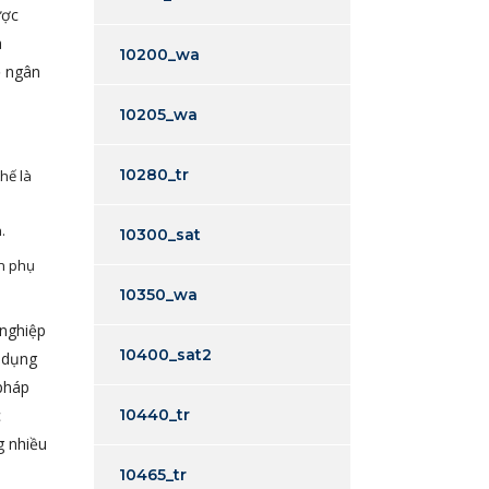
ược
a
10200_wa
ẻ ngân
10205_wa
10280_tr
hế là
.
10300_sat
òn phụ
10350_wa
 nghiệp
10400_sat2
ử dụng
 pháp
c
10440_tr
g nhiều
10465_tr