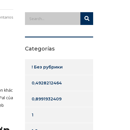
ntarios
Categorías
! Без рубрики
0,4928212464
ền khác
Pal của
0,8991932409
eb
1