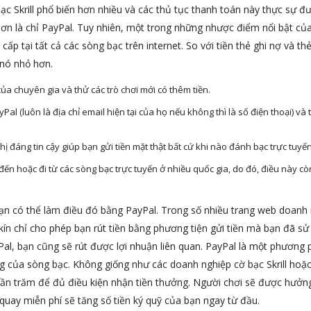
ạc Skrill phổ biến hơn nhiều và các thủ tục thanh toán này thực sự đ
hơn là chỉ PayPal. Tuy nhiên, một trong những nhược điểm nổi bật củ
p tại tất cả các sòng bạc trên internet. So với tiền thẻ ghi nợ và th
 nó nhỏ hơn.
ủa chuyên gia và thử các trò chơi mới có thêm tiền.
l (luôn là địa chỉ email hiện tại của họ nếu không thì là số điện thoại) và t
 đáng tin cậy giúp bạn gửi tiền mặt thật bất cứ khi nào đánh bạc trực tuyến
ến hoặc đi từ các sòng bạc trực tuyến ở nhiều quốc gia, do đó, điều này c
à bạn có thể làm điều đó bằng PayPal. Trong số nhiều trang web doanh
kín chỉ cho phép bạn rút tiền bằng phương tiện gửi tiền mà bạn đã s
Pal, bạn cũng sẽ rút được lợi nhuận liên quan. PayPal là một phương
g của sòng bạc. Không giống như các doanh nghiệp cờ bạc Skrill hoặ
 phần trăm để đủ điều kiện nhận tiền thưởng. Người chơi sẽ được hưởn
quay miễn phí sẽ tăng số tiền ký quỹ của bạn ngay từ đầu.