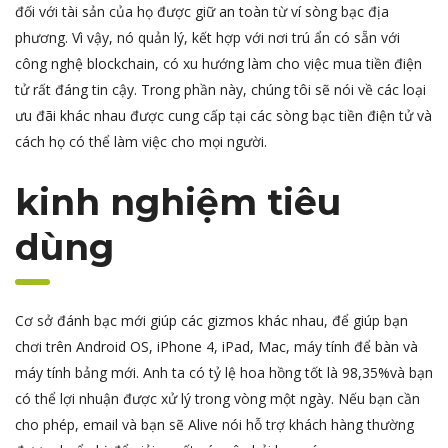
đối với tài sản của họ được giữ an toàn từ ví sòng bạc địa
phương. Vì vậy, nó quản lý, kết hợp với nơi trú ẩn có sẵn với
công nghệ blockchain, có xu hướng làm cho việc mua tiền điện
tử rất đáng tin cậy. Trong phần này, chúng tôi sẽ nói về các loại
ưu đãi khác nhau được cung cấp tại các sòng bạc tiền điện tử và
cách họ có thể làm việc cho mọi người.
kinh nghiệm tiêu
dùng
Cơ sở đánh bạc mới giúp các gizmos khác nhau, để giúp bạn
chơi trên Android OS, iPhone 4, iPad, Mac, máy tính để bàn và
máy tính bảng mới. Anh ta có tỷ lệ hoa hồng tốt là 98,35%và bạn
có thể lợi nhuận được xử lý trong vòng một ngày. Nếu bạn cần
cho phép, email và bạn sẽ Alive nói hỗ trợ khách hàng thường