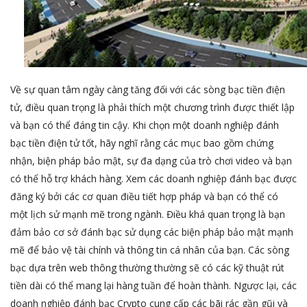
Về sự quan tâm ngày càng tăng đối với các sòng bạc tiền điện
tử, điều quan trọng là phải thích một chương trình được thiết lập
và bạn có thể đáng tin cậy. Khi chọn một doanh nghiệp đánh
bạc tiền điện tử tốt, hãy nghĩ rằng các mục bao gồm chứng
nhận, biện pháp bảo mật, sự đa dạng của trò chơi video và bạn
có thể hỗ trợ khách hàng. Xem các doanh nghiệp đánh bạc được
đăng ký bởi các cơ quan điều tiết hợp pháp và bạn có thể có
một lịch sử mạnh mẽ trong ngành. Điều khá quan trọng là bạn
đảm bảo cơ sở đánh bạc sử dụng các biện pháp bảo mật mạnh
mẽ để bảo vệ tài chính và thông tin cá nhân của bạn. Các sòng
bạc dựa trên web thông thường thường sẽ có các kỹ thuật rút
tiền dài có thể mang lại hàng tuần để hoàn thành. Ngược lại, các
doanh nghiệp đánh bạc Crypto cung cấp các bãi rác gần gũi và