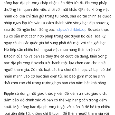
sòng bạc địa phương chấp nhận tiền điện tử tốt. Phương pháp
thường liên quan đến việc chơi với mật khẩu QR nếu không việc
nhân đôi địa chỉ tiền gửi trong túi xách, sau đó tài chính sẽ được
nhập ngay lập tức vào tư cách thành viên sòng bạc địa phương,
sau đó đổ ngắn hơn.
Sòng bạc
https://achikbd.top
Bovada thực
sự có sẵn một cách hợp pháp trong các tuyên bố của Hoa Kỳ,
ngay cả khi các quốc gia bổ sung phải đối mặt với các giới hạn.
Nó tiếp cận nhiều hơn, ngoài việc mua hàng thân thiện với
Bitcoin của họ và bạn sẽ thay thế cá cược đa dạng, biến Sòng
bạc địa phương Bovada trở thành một lựa chọn cao cho nhiều
người tham gia. Có một loạt các trò chơi đánh bạc và bạn có thể
nhấn mạnh vào cờ bạc tiền điện tử, nó bao gồm một hệ sinh
thái chơi cao chỉ trong trường hợp bạn cần nắm bắt khả năng.
Ripple sử dụng một giao thức ý kiến ​​để kiểm tra các giao dịch,
đảm bảo độ chính xác và bạn có thể xếp hạng bên trong kiểm
soát. Một sòng bạc địa phương tuyệt vời luôn là để hỗ trợ nhiều
loại tiền điện tử, không chỉ Bitcoin, để thêm người tham gia với