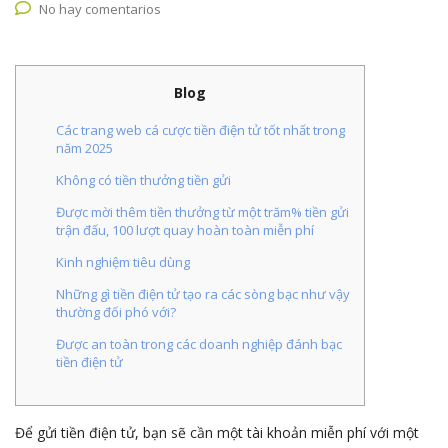
No hay comentarios
Blog
Các trang web cá cược tiền điện tử tốt nhất trong
năm 2025
Không có tiền thưởng tiền gửi
Được mời thêm tiền thưởng từ một trăm% tiền gửi
trận đấu, 100 lượt quay hoàn toàn miễn phí
Kinh nghiệm tiêu dùng
Những gì tiền điện tử tạo ra các sòng bạc như vậy
thường đối phó với?
Được an toàn trong các doanh nghiệp đánh bạc
tiền điện tử
Để gửi tiền điện tử, bạn sẽ cần một tài khoản miễn phí với một