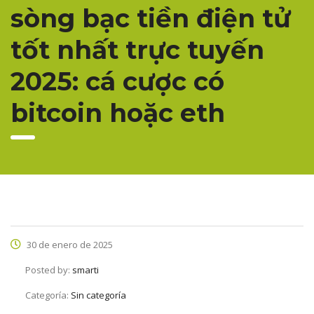
sòng bạc tiền điện tử
tốt nhất trực tuyến
2025: cá cược có
bitcoin hoặc eth
30 de enero de 2025
Posted by:
smarti
Categoría:
Sin categoría