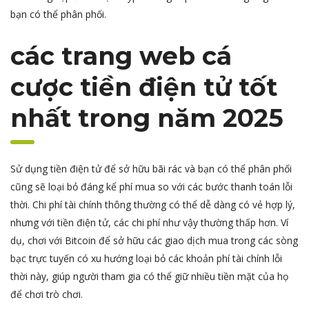
bạn có thể phân phối.
các trang web cá
cược tiền điện tử tốt
nhất trong năm 2025
Sử dụng tiền điện tử để sở hữu bãi rác và bạn có thể phân phối
cũng sẽ loại bỏ đáng kể phí mua so với các bước thanh toán lỗi
thời. Chi phí tài chính thông thường có thể dễ dàng có vẻ hợp lý,
nhưng với tiền điện tử, các chi phí như vậy thường thấp hơn. Ví
dụ, chơi với Bitcoin để sở hữu các giao dịch mua trong các sòng
bạc trực tuyến có xu hướng loại bỏ các khoản phí tài chính lỗi
thời này, giúp người tham gia có thể giữ nhiều tiền mặt của họ
để chơi trò chơi.