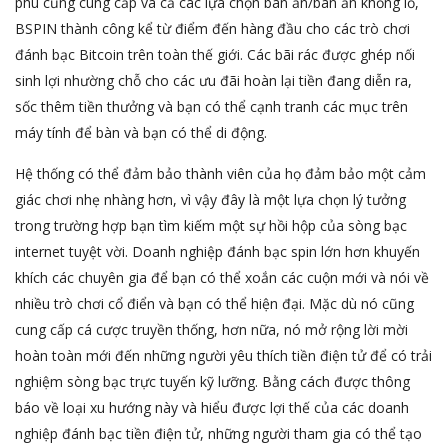
phú cũng cung cấp và cả các lựa chọn bàn ăn/bàn ăn khổng lồ,
BSPIN thành công kể từ điểm đến hàng đầu cho các trò chơi
đánh bạc Bitcoin trên toàn thế giới. Các bãi rác được ghép nối
sinh lợi nhường chỗ cho các ưu đãi hoàn lại tiền đang diễn ra,
sốc thêm tiền thưởng và bạn có thể cạnh tranh các mục trên
máy tính để bàn và bạn có thể di động.
Hệ thống có thể đảm bảo thành viên của họ đảm bảo một cảm
giác chơi nhẹ nhàng hơn, vì vậy đây là một lựa chọn lý tưởng
trong trường hợp bạn tìm kiếm một sự hồi hộp của sòng bạc
internet tuyệt vời. Doanh nghiệp đánh bạc spin lớn hơn khuyến
khích các chuyên gia để bạn có thể xoắn các cuộn mới và nói về
nhiều trò chơi cổ điển và bạn có thể hiện đại. Mặc dù nó cũng
cung cấp cá cược truyền thống, hơn nữa, nó mở rộng lời mời
hoàn toàn mới đến những người yêu thích tiền điện tử để có trải
nghiệm sòng bạc trực tuyến kỹ lưỡng. Bằng cách được thông
báo về loại xu hướng này và hiểu được lợi thế của các doanh
nghiệp đánh bạc tiền điện tử, những người tham gia có thể tạo