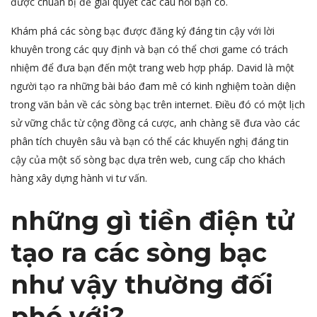
được chuẩn bị để giải quyết các câu hỏi bạn có.
Khám phá các sòng bạc được đăng ký đáng tin cậy với lời
khuyên trong các quy định và bạn có thể chơi game có trách
nhiệm để đưa bạn đến một trang web hợp pháp. David là một
người tạo ra những bài báo đam mê có kinh nghiệm toàn diện
trong văn bản về các sòng bạc trên internet. Điều đó có một lịch
sử vững chắc từ cộng đồng cá cược, anh chàng sẽ đưa vào các
phân tích chuyên sâu và bạn có thể các khuyến nghị đáng tin
cậy của một số sòng bạc dựa trên web, cung cấp cho khách
hàng xây dựng hành vi tư vấn.
những gì tiền điện tử
tạo ra các sòng bạc
như vậy thường đối
phó với?