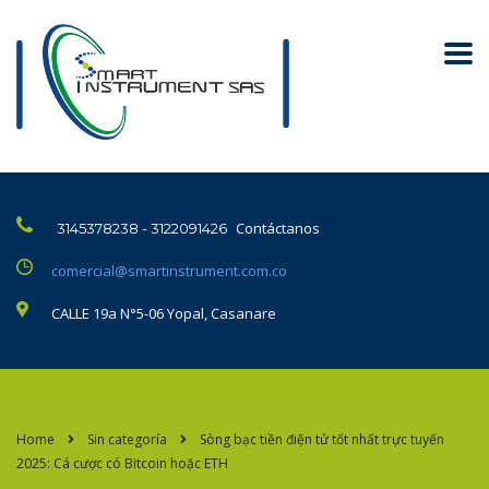
Contáctanos
3145378238 - 3122091426
comercial@smartinstrument.com.co
CALLE 19a N°5-06 Yopal, Casanare
Home
Sin categoría
Sòng bạc tiền điện tử tốt nhất trực tuyến
2025: Cá cược có Bitcoin hoặc ETH