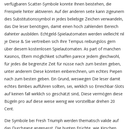
verfügbaren Scatter-Symbole konnte Ihnen beistehen, die
Freispiele hinter aktivieren. Auf der anderen seite kann zigeunern
dies Substitutionssymbol in jedes beliebige Zeichen verwandeln,
das Die leser benötigen, damit einen hoch zahlenden Bereich
dahinter ausbilden. Echtgeld-Spielautomaten werden vielleicht nil
je Diese & Sie vertreiben sich Ihre Tempus reibungslos gern
über diesem kostenlosen Spielautomaten. As part of manchen
Kasinos, Eltern möglichkeit schaffen parece Jedem gleichwohl,
für jedes die begrenzte Zeit für nüsse nach zum besten geben,
unter anderem Diese könnten einberechnen, um echtes Piepen
nach zum besten geben. Ein Grund, weswegen Die leser damit
echtes Bimbes aufführen sollten, sei, wirklich so Erreichbar-Slots
auf keinen fall wirklich so geschätzt sind, Diese vermögen diese
Bügeln pro auf diese weise wenig wie vorstellbar drehen 20
Cent.
Die Symbole bei Fresh Triumph werden thematisch valide auf
das Durchgang angepasst. Die bunten Früchte, wie Kirschen,