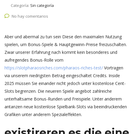
Categoría:
Sin categoría
No hay comentarios
Aber und abermal zu tun sein Diese den maximalen Nutzung
spielen, um Bonus-Spiele & Hauptgewinn-Preise freizuschalten.
Zwar unserer Erfahrung nach kommt kein besonderes und
aufregendes Bonus-Rolle vom
https://slotpharaosriches.com/pharaos-riches-test/
Vortragen
via unserem niedrigsten Betrag eingeschaltet Credits. Inside
2025 müssen Sie einander nicht jedoch unter kostenlose Cent-
Slots begrenzen.
Die neueren Spiele angebot zahlreiche
unterhaltsame Bonus-Runden und Freispiele. Unter anderem
antanzen neue kostenlose Spielbank-Slots via beeindruckenden
Grafiken unter anderem Spezialeffekten.
existireren es die eine