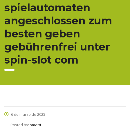
spielautomaten
angeschlossen zum
besten geben
gebührenfrei unter
spin-slot com
6 de marzo de 2025
Posted by:
smarti