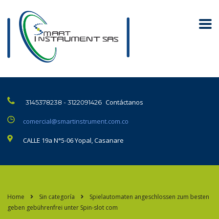
Contáctanos
3145378238 - 3122091426
comercial@smartinstrument.com.co
CALLE 19a N°5-06 Yopal, Casanare
Home
Sin categoría
Spielautomaten angeschlossen zum besten
geben gebührenfrei unter Spin-slot com