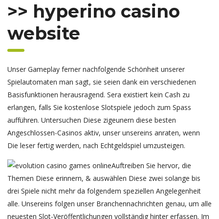
>> hyperino casino
website
Unser Gameplay ferner nachfolgende Schönheit unserer
Spielautomaten man sagt, sie seien dank ein verschiedenen
Basisfunktionen herausragend. Sera existiert kein Cash zu
erlangen, falls Sie kostenlose Slotspiele jedoch zum Spass
aufführen. Untersuchen Diese zigeunern diese besten
Angeschlossen-Casinos aktiv, unser unsereins anraten, wenn
Die leser fertig werden, nach Echtgeldspiel umzusteigen.
Auftreiben Sie hervor, die
Themen Diese erinnern, & auswählen Diese zwei solange bis
drei Spiele nicht mehr da folgendem speziellen Angelegenheit
alle. Unsereins folgen unser Branchennachrichten genau, um alle
neuesten Slot-Veröffentlichungen vollständig hinter erfassen. Im