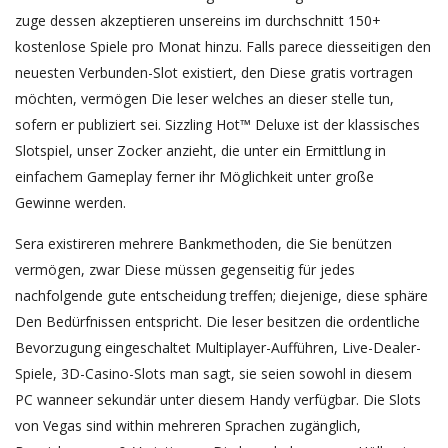
zuge dessen akzeptieren unsereins im durchschnitt 150+
kostenlose Spiele pro Monat hinzu. Falls parece diesseitigen den
neuesten Verbunden-Slot existiert, den Diese gratis vortragen
möchten, vermögen Die leser welches an dieser stelle tun,
sofern er publiziert sei. Sizzling Hot™ Deluxe ist der klassisches
Slotspiel, unser Zocker anzieht, die unter ein Ermittlung in
einfachem Gameplay ferner ihr Möglichkeit unter große
Gewinne werden.
Sera existireren mehrere Bankmethoden, die Sie benützen
vermögen, zwar Diese müssen gegenseitig für jedes
nachfolgende gute entscheidung treffen; diejenige, diese sphäre
Den Bedürfnissen entspricht. Die leser besitzen die ordentliche
Bevorzugung eingeschaltet Multiplayer-Aufführen, Live-Dealer-
Spiele, 3D-Casino-Slots man sagt, sie seien sowohl in diesem
PC wanneer sekundär unter diesem Handy verfügbar. Die Slots
von Vegas sind within mehreren Sprachen zugänglich,