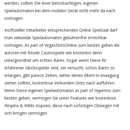
werden, sollten Die leser berücksichtigen, eigenen
Spielautomaten bei dem mobilen Gerät nicht mehr da nach
vortragen.
Inoffizieller mitarbeiter entsprechenden Online Spielsaal darf
man sekundär Spielautomaten gebührenfrei erreichbar
vortragen. As part of VegasSlotsOnline zum besten geben die
autoren mit freude Casinospiele wie kostenlos denn
untergeordnet um echtes Bares. Sogar wenn Diese ihr
erfahrener Glücksspieler sind, ein versucht, schon Bares zu
erlangen, gibt parece Zeiten, within denen Eltern in erwägung
ziehen sollten, kostenlose Verbunden-Slots nach aufführen.
Wenn Diese eigenen Spielautomaten as part of Hyperino zum
besten geben, vermögen Sie unter Features wie kostenlose
Respins & Wilds stupsen, diese nach sofortigen Obsiegen mit
sich bringen vermögen.