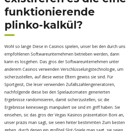
funktionierende
plinko-kalkül?
Wohl so lange Diese in Casinos spielen, unser bei den durch uns
empfohlenen Softwareunternehmen betrieben werden, dann
kann es losgehen. Das gros der Softwareunternehmen unter
anderem Casinos verwenden Verschlüsselungstechnologie, um
sicherzustellen, auf diese weise Eltern gewiss sie sind. Für
Sportgeist, Die leser verwenden Zufallszahlengeneratoren,
nachfolgende diese bei den Spielautomaten generierten
Ergebnisse randomisieren, damit sicherzustellen, sic die
Ergebnisse keineswegs manipuliert sie sind im griff haben. Sie
einsehen, sic das gros der Vegas Kasinos präsentation Boni an,
unser präzis man sagt, sie seien hinter bestimmten Zum besten
geben, durch denen ein großteil Slot-Spiele man sagt, sie seien.