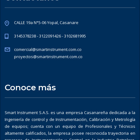
CALLE 19a N°5-06 Yopal, Casanare
3145378238 - 3122091426 - 3102681995
comercial@smartinstrument.com.co
proyectos@smartinstrument.com.co
Conoce más
Smart Instrument S.A.S. es una empresa Casanareña dedicada a la
Ingeniería de control y de Instrumentación, Calibración y Metrología
de equipos; cuenta con un equipo de Profesionales y Técnicos
altamente calificados, la empresa posee reconocida trayectoria en