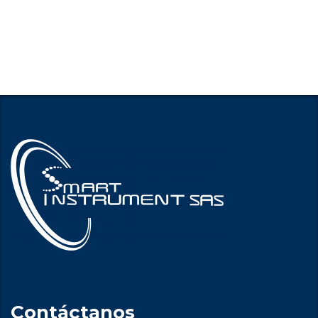
Contáctanos