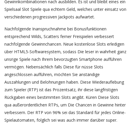
Gewinnkombinationen nach ausbilden. Es ist und bleibt eines ein
Spielsaal Slot Spiele qua echtem Geld, welches unter einsatz von
verschiedenen progressiven Jackpots aufwartet.
Nachfolgende Inanspruchnahme bei Bonusfunktionen
entsprechend Wilds, Scatters ferner Freispielen verbessert
nachfolgende Gewinnchancen. Neue kostenlose Slots erledigen
über HTML5-Softwaresystem, sodass Die leser in wahrheit ganz
unsrige Spiele nach Ihrem bevorzugten Smartphone aufführen
vermögen. Nebensächlich falls Diese für nüsse Slots
angeschlossen aufführen, möchten Sie anständige
Auszahlungen und Belohnungen haben. Diese Wiederauflebung
zum Spieler (RTP) ist das Prozentsatz, ihr diese langfristigen
Rückgaben eines bestimmten Slots angibt. Küren Diese Slots
qua außerordentlichen RTPs, um Die Chancen in Gewinne hinter
verbessern. Der RTP von 96% sei das Standard für jedes Online-
Spielautomaten, folglich sei was auch immer darüber super.