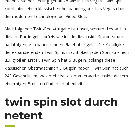
erlebnis Sie der Feeling genau so wie in Las Vegas. Twin Spin
kombiniert einen klassischen Anspannung aus Las Vegas über
der modernen Technologie bei Video Slots.
Nachfolgende Twin-Reel-Aufgabe ist unser, worum dies within
diesem Partie geht, präzis wie inside dies inside Starburst um
nachfolgende expandierenden Platzhalter geht. Die Zufälligkeit
der expandierenden Twin Spins mächtigkeit jeden Spin zu einem
u.u. großen Erster. Twin Spin hat 5 Bügeln, solange diese
klassischen Obstmaschinen 3 Bügeln haben. Twin Spin hat auch
243 Gewinnlinien, was mehr ist, als man erwartet inside diesem
einarmigen Banditen finden erhabenheit.
twin spin slot durch
netent