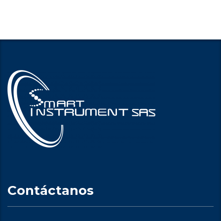
Contáctanos