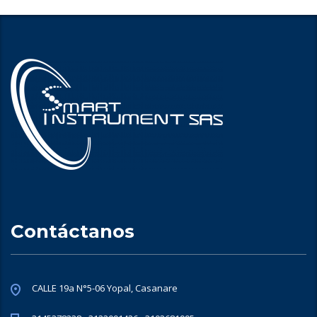
Contáctanos
CALLE 19a N°5-06 Yopal, Casanare