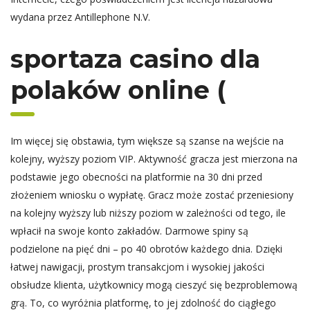
wydana przez Antillephone N.V.
sportaza casino dla
polaków online (
Im więcej się obstawia, tym większe są szanse na wejście na
kolejny, wyższy poziom VIP. Aktywność gracza jest mierzona na
podstawie jego obecności na platformie na 30 dni przed
złożeniem wniosku o wypłatę. Gracz może zostać przeniesiony
na kolejny wyższy lub niższy poziom w zależności od tego, ile
wpłacił na swoje konto zakładów. Darmowe spiny są
podzielone na pięć dni – po 40 obrotów każdego dnia. Dzięki
łatwej nawigacji, prostym transakcjom i wysokiej jakości
obsłudze klienta, użytkownicy mogą cieszyć się bezproblemową
grą. To, co wyróżnia platformę, to jej zdolność do ciągłego