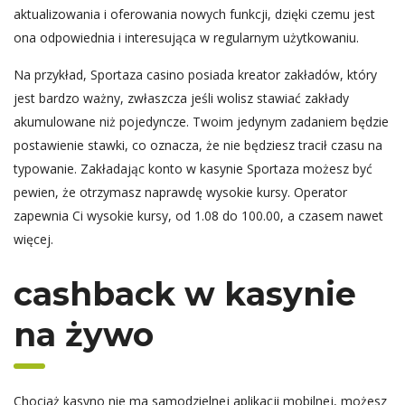
aktualizowania i oferowania nowych funkcji, dzięki czemu jest
ona odpowiednia i interesująca w regularnym użytkowaniu.
Na przykład, Sportaza casino posiada kreator zakładów, który
jest bardzo ważny, zwłaszcza jeśli wolisz stawiać zakłady
akumulowane niż pojedyncze. Twoim jedynym zadaniem będzie
postawienie stawki, co oznacza, że nie będziesz tracił czasu na
typowanie. Zakładając konto w kasynie Sportaza możesz być
pewien, że otrzymasz naprawdę wysokie kursy. Operator
zapewnia Ci wysokie kursy, od 1.08 do 100.00, a czasem nawet
więcej.
cashback w kasynie
na żywo
Chociaż kasyno nie ma samodzielnej aplikacji mobilnej, możesz