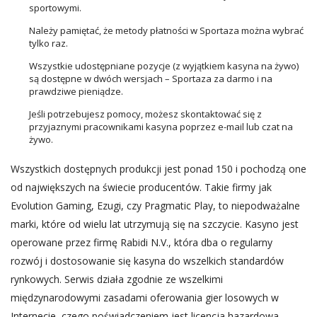
sportowymi.
Należy pamiętać, że metody płatności w Sportaza można wybrać
tylko raz.
Wszystkie udostępniane pozycje (z wyjątkiem kasyna na żywo)
są dostępne w dwóch wersjach – Sportaza za darmo i na
prawdziwe pieniądze.
Jeśli potrzebujesz pomocy, możesz skontaktować się z
przyjaznymi pracownikami kasyna poprzez e-mail lub czat na
żywo.
Wszystkich dostępnych produkcji jest ponad 150 i pochodzą one
od największych na świecie producentów. Takie firmy jak
Evolution Gaming, Ezugi, czy Pragmatic Play, to niepodważalne
marki, które od wielu lat utrzymują się na szczycie. Kasyno jest
operowane przez firmę Rabidi N.V., która dba o regularny
rozwój i dostosowanie się kasyna do wszelkich standardów
rynkowych. Serwis działa zgodnie ze wszelkimi
międzynarodowymi zasadami oferowania gier losowych w
Internecie, czego poświadczeniem jest licencja hazardowa