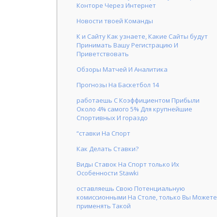
Конторе Через Интернет
Новости твоей Команды
К и Сайту Как узнаете, Какие Сайты будут
Принимать Вашу Регистрацию И
Приветствовать
Обзоры Матчей И Аналитика
Прогнозы На Баскетбол 14
работаешь С Коэффициентом Прибыли
Около 4% самого 5% Для крупнейшие
Спортивных И гораздо
“ставки На Спорт
Как Делать Ставки?
Виды Ставок На Спорт только Их
Особенности Stawki
оставляешь Свою Потенциальную
комиссионными На Столе, только Вы Можете
применять Такой