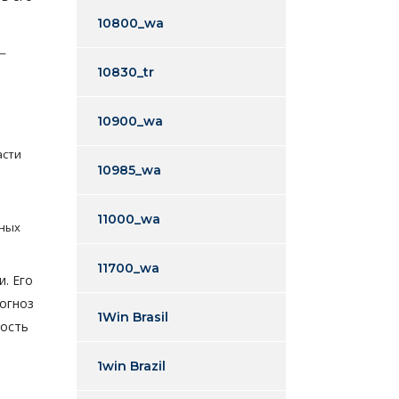
10800_wa
—
10830_tr
10900_wa
асти
10985_wa
11000_wa
вных
11700_wa
. Его
рогноз
1Win Brasil
мость
1win Brazil