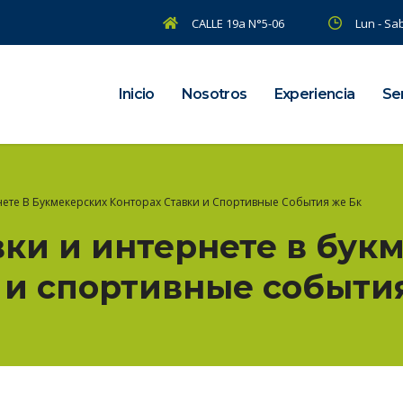
CALLE 19a N°5-06
Lun - Sab
Inicio
Nosotros
Experiencia
Ser
ете В Букмекерских Конторах Ставки и Спортивные События же Бк
ки и интернете в бук
 и спортивные событи