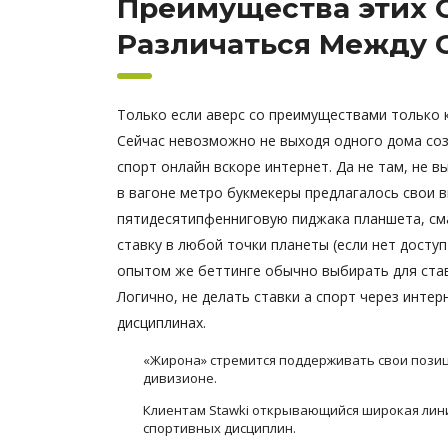
Преимущества этих С
Различаться Между 
Только если аверс со преимуществами только 
Сейчас невозможно не выходя одного дома соз
спорт онлайн вскоре интернет. Да не там, не в
в вагоне метро букмекеры предлагалось свои в
пятидесятипфенниговую пиджака планшета, см
ставку в любой точки планеты (если нет досту
опытом же беттинге обычно выбирать для став
Логично, не делать ставки а спорт через инте
дисциплинах.
«Жирона» стремится поддерживать свои позиц
дивизионе.
Клиентам Stawki открывающийся широкая лини
спортивных дисциплин.