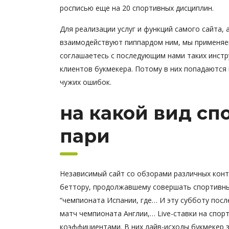
росписью еще на 20 спортивных дисциплин.
Для реализации услуг и функций самого сайта,
взаимодействуют пиппардом ним, мы применяем
соглашаетесь с последующим нами таких инст
клиентов букмекера. Потому в них попадаются
чужих ошибок.
на какой вид сп
пари
Независимый сайт со обзорами различных конт
беттору, продолжавшему совершать спортивные
“чемпионата Испании, где… И эту субботу посл
матч чемпионата Англии,… Live-ставки на спо
коэффициентами. В них лайв-исходы букмекер 