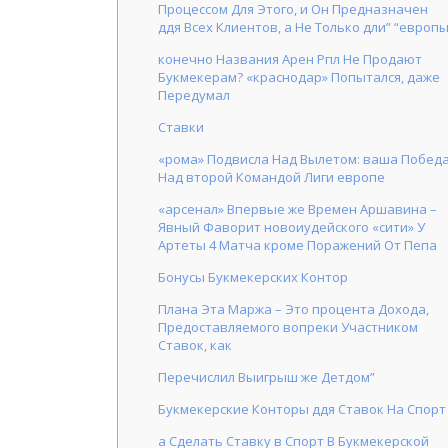
Процессом Для Этого, и Он Предназначен
ддя Всех Клиентов, а Не Только дли” “европ
конечно Названия Арен Рпл Не Продают
Букмекерам? «краснодар» Попытался, даже
Передумал
Ставки
«рома» Подвисла Над Вылетом: ваша Побед
Над второй Командой Лиги европе
«арсенал» Впервые же Времен Аршавина –
Явный Фаворит новоиудейского «сити» У
Артеты 4 Матча кроме Поражений От Пепа
Бонусы Букмекерских Контор
Плана Эта Маржа – Это процента Дохода,
Предоставляемого вопреки Участником
Ставок, как
Перечислил Выигрыш же Детдом”
Букмекерские Конторы ддя Ставок На Спорт
а Сделать Ставку в Спорт В Букмекерской