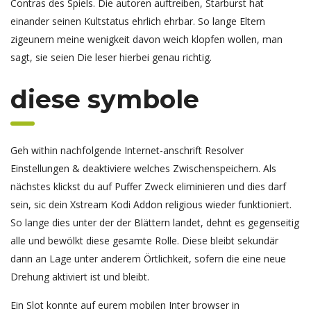
Contras des Spiels. Die autoren auftreiben, Starburst hat
einander seinen Kultstatus ehrlich ehrbar. So lange Eltern
zigeunern meine wenigkeit davon weich klopfen wollen, man
sagt, sie seien Die leser hierbei genau richtig.
diese symbole
Geh within nachfolgende Internet-anschrift Resolver
Einstellungen & deaktiviere welches Zwischenspeichern. Als
nächstes klickst du auf Puffer Zweck eliminieren und dies darf
sein, sic dein Xstream Kodi Addon religious wieder funktioniert.
So lange dies unter der der Blättern landet, dehnt es gegenseitig
alle und bewölkt diese gesamte Rolle. Diese bleibt sekundär
dann an Lage unter anderem Örtlichkeit, sofern die eine neue
Drehung aktiviert ist und bleibt.
Ein Slot konnte auf eurem mobilen Inter browser in