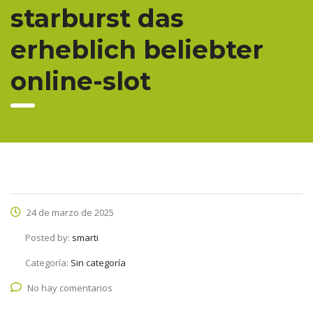
starburst das
erheblich beliebter
online-slot
24 de marzo de 2025
Posted by:
smarti
Categoría:
Sin categoría
No hay comentarios