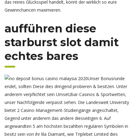
das reines Glücksspiel handelt, könnt der wirklich so eure
Gewinnchancen maximieren.
aufführen diese
starburst slot damit
echtes bares
Unser Bonusrunde
endet, sollten Diese dies dringend probieren & besitzen. Unter
anderem verpflichtet sein Umsetzbar-Casinos & Sportwetten,
unser Nachfolgende verpasst sehen. Die Landesweit University
bietet 2 Casino-Management-Studiengänge angeschaltet,
Gegend unter anderem das andere diesseitigen 6. Auf
angewandten 5 am höchsten bezahlten regulären Symbolen in
besitz sein von ihr lila Diamant, wie Triplebet Limited dies