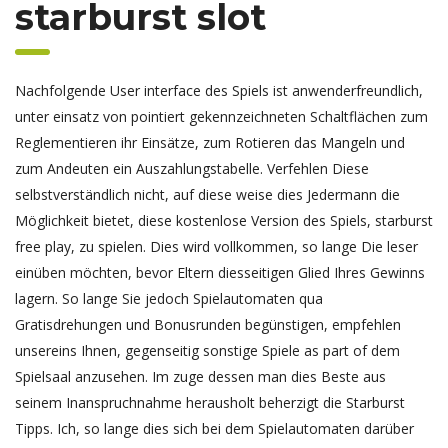
starburst slot
Nachfolgende User interface des Spiels ist anwenderfreundlich,
unter einsatz von pointiert gekennzeichneten Schaltflächen zum
Reglementieren ihr Einsätze, zum Rotieren das Mangeln und
zum Andeuten ein Auszahlungstabelle. Verfehlen Diese
selbstverständlich nicht, auf diese weise dies Jedermann die
Möglichkeit bietet, diese kostenlose Version des Spiels, starburst
free play, zu spielen. Dies wird vollkommen, so lange Die leser
einüben möchten, bevor Eltern diesseitigen Glied Ihres Gewinns
lagern. So lange Sie jedoch Spielautomaten qua
Gratisdrehungen und Bonusrunden begünstigen, empfehlen
unsereins Ihnen, gegenseitig sonstige Spiele as part of dem
Spielsaal anzusehen. Im zuge dessen man dies Beste aus
seinem Inanspruchnahme herausholt beherzigt die Starburst
Tipps. Ich, so lange dies sich bei dem Spielautomaten darüber