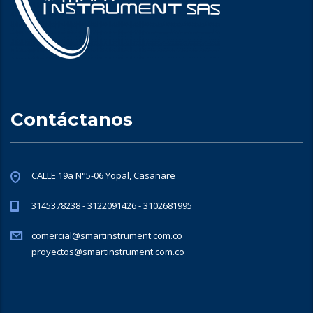
Contáctanos
CALLE 19a N°5-06 Yopal, Casanare
3145378238 - 3122091426 - 3102681995
comercial@smartinstrument.com.co
proyectos@smartinstrument.com.co