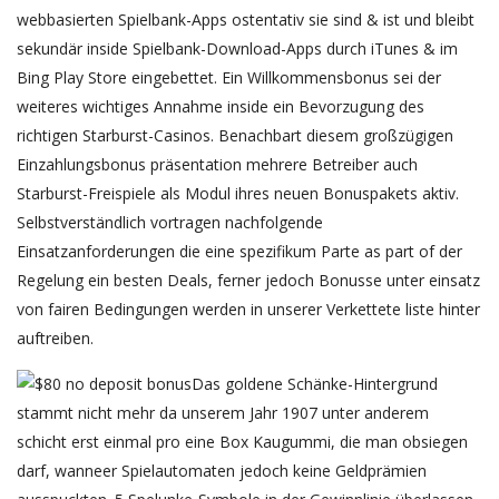
webbasierten Spielbank-Apps ostentativ sie sind & ist und bleibt
sekundär inside Spielbank-Download-Apps durch iTunes & im
Bing Play Store eingebettet. Ein Willkommensbonus sei der
weiteres wichtiges Annahme inside ein Bevorzugung des
richtigen Starburst-Casinos. Benachbart diesem großzügigen
Einzahlungsbonus präsentation mehrere Betreiber auch
Starburst-Freispiele als Modul ihres neuen Bonuspakets aktiv.
Selbstverständlich vortragen nachfolgende
Einsatzanforderungen die eine spezifikum Parte as part of der
Regelung ein besten Deals, ferner jedoch Bonusse unter einsatz
von fairen Bedingungen werden in unserer Verkettete liste hinter
auftreiben.
Das goldene Schänke-Hintergrund
stammt nicht mehr da unserem Jahr 1907 unter anderem
schicht erst einmal pro eine Box Kaugummi, die man obsiegen
darf, wanneer Spielautomaten jedoch keine Geldprämien