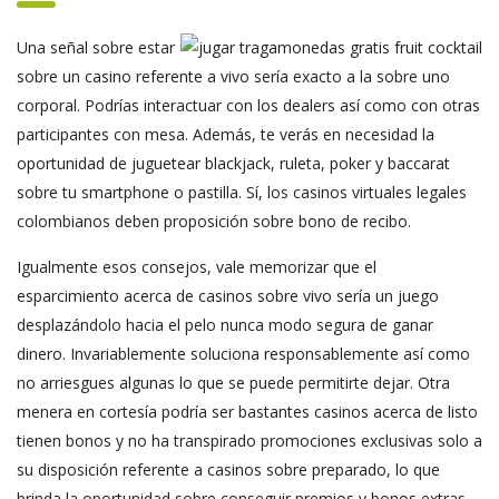
Una señal sobre estar
sobre un casino referente a vivo serí­a exacto a la sobre uno
corporal. Podrías interactuar con los dealers así­ como con otras
participantes con mesa. Además, te verás en necesidad la
oportunidad de juguetear blackjack, ruleta, poker y baccarat
sobre tu smartphone o pastilla. Sí, los casinos virtuales legales
colombianos deben proposición sobre bono de recibo.
Igualmente esos consejos, vale memorizar que el
esparcimiento acerca de casinos sobre vivo serí­a un juego
desplazándolo hacia el pelo nunca modo segura de ganar
dinero. Invariablemente soluciona responsablemente así­ como
no arriesgues algunas lo que se puede permitirte dejar. Otra
menera en cortesía podrí­a ser bastantes casinos acerca de listo
tienen bonos y no ha transpirado promociones exclusivas solo a
su disposición referente a casinos sobre preparado, lo que
brinda la oportunidad sobre conseguir premios y bonos extras.