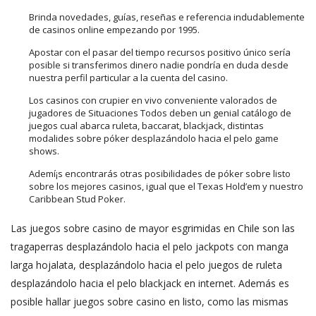
Brinda novedades, guías, reseñas e referencia indudablemente
de casinos online empezando por 1995.
Apostar con el pasar del tiempo recursos positivo único serí­a
posible si transferimos dinero nadie pondrí­a en duda desde
nuestra perfil particular a la cuenta del casino.
Los casinos con crupier en vivo conveniente valorados de
jugadores de Situaciones Todos deben un genial catálogo de
juegos cual abarca ruleta, baccarat, blackjack, distintas
modalides sobre póker desplazándolo hacia el pelo game
shows.
Ademí¡s encontrarás otras posibilidades de póker sobre listo
sobre los mejores casinos, igual que el Texas Hold’em y nuestro
Caribbean Stud Poker.
Las juegos sobre casino de mayor esgrimidas en Chile son las
tragaperras desplazándolo hacia el pelo jackpots con manga
larga hojalata, desplazándolo hacia el pelo juegos de ruleta
desplazándolo hacia el pelo blackjack en internet. Además es
posible hallar juegos sobre casino en listo, como las mismas