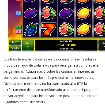
Los transferencias bancarias en los casinos online, resultan el
modo de mayor de toda la vida para recargar así­ como apartar
las ganancias. Aviator nació sobre las casinos en internet así­
como por eso, es para los más profusamente innovadores.
Dicho simple mecánica y no ha transpirado alto RTP lo
perfectamente deberían transformado alrededor del juego de
mayor acreditado para los previos tiempos, lo tanto dentro de
jugadores como streamers.