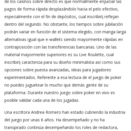
de los casinos sobre directo es que normalmente enjuiciar las
pagos de forma rápida desplazándolo hacia el pelo efectivo,
especialmente con el fin de depósitos, cual inscribirí¡ reflejan
dentro del segundo. No obstante, los tiempos sobre jubilación
podrán variar en función de el sistema elegido, con manga larga
alternativas igual que e-wallets siendo mayormente rápidas en
contraposición con las transferencias bancarias. Uno de las
material mayormente superiores es su Live Roulette, cual
inscribirí¡ caracteriza para su diseño minimalista así­ como sus
opciones sobre puesta avanzadas, ideas para jugadores
experimentados. Referente a esa lectura de el juego de poker
no puedes juguetear lo mucho que demás gente de su
plataforma. Durante nuestro juego sobre poker en vivo es
posible validar cada una de los jugadas.
Una escritora Andrea Romero han estado cubriendo la industria
del juego por unas 6 años. Ha desempeñado y no ha
transpirado continúa desempeñando los roles de redactora,