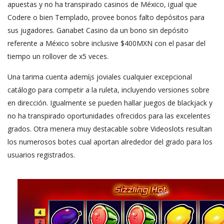
apuestas y no ha transpirado casinos de México, igual que
Codere o bien Templado, provee bonos falto depósitos para
sus jugadores. Ganabet Casino da un bono sin depósito
referente a México sobre inclusive $400MXN con el pasar del
tiempo un rollover de x5 veces.
Una tarima cuenta ademí¡s joviales cualquier excepcional
catálogo para competir a la ruleta, incluyendo versiones sobre
en dirección. Igualmente se pueden hallar juegos de blackjack y
no ha transpirado oportunidades ofrecidos para las excelentes
grados. Otra menera muy destacable sobre Videoslots resultan
los numerosos botes cual aportan alrededor del grado para los
usuarios registrados.