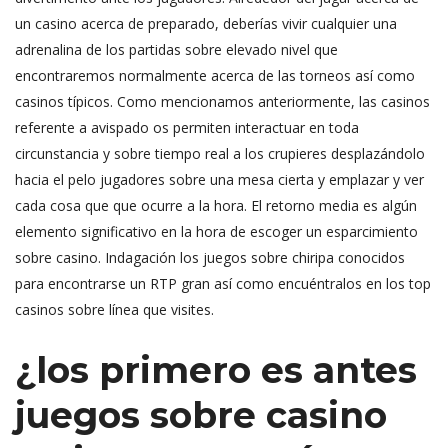
un casino acerca de preparado, deberías vivir cualquier una
adrenalina de los partidas sobre elevado nivel que
encontraremos normalmente acerca de las torneos así­ como
casinos tí­picos. Como mencionamos anteriormente, las casinos
referente a avispado os permiten interactuar en toda
circunstancia y sobre tiempo real a los crupieres desplazándolo
hacia el pelo jugadores sobre una mesa cierta y emplazar y ver
cada cosa que que ocurre a la hora. El retorno media es algún
elemento significativo en la hora de escoger un esparcimiento
sobre casino. Indagación los juegos sobre chiripa conocidos
para encontrarse un RTP gran así­ como encuéntralos en los top
casinos sobre línea que visites.
¿los primero es antes
juegos sobre casino