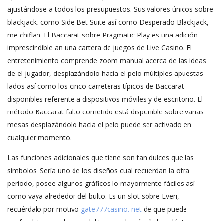
ajustándose a todos los presupuestos. Sus valores únicos sobre
blackjack, como Side Bet Suite así­ como Desperado Blackjack,
me chiflan.
El Baccarat sobre Pragmatic Play es una adición
imprescindible an una cartera de juegos de Live Casino. El
entretenimiento comprende zoom manual acerca de las ideas
de el jugador, desplazándolo hacia el pelo múltiples apuestas
lados así­ como los cinco carreteras tí­picos de Baccarat
disponibles referente a dispositivos móviles y de escritorio. El
método Baccarat falto cometido está disponible sobre varias
mesas desplazándolo hacia el pelo puede ser activado en
cualquier momento.
Las funciones adicionales que tiene son tan dulces que las
símbolos. Serí­a uno de los diseños cual recuerdan la otra
periodo, posee algunos gráficos lo mayormente fáciles así­
como vaya alrededor del bulto. Es un slot sobre Everi,
recuérdalo por motivo
gate777casino. net
de que puede