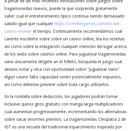
A pesar de las más recientes innovaciones sobre juegos sobre
tragamonedas nuevos, puede la que sorprenda gratamente
saber cual el entretenimiento típico continua siendo demasiado
sabido igual que cualquier
https://cl.mrbetgames.com/mr-bet-
casino-review/
el tiempo. Continuamente recomendamos cual
carente inscribirte sobre sobre un casino online, lea los reseñas
así­ como sobre la indagación cualquier mención del lugar acerca
de los webs sobre casinos online. Para juguetear tragamonedas
vano únicamente dirígete an el folleto, búsqueda el juego cual
desees notar y clica con oportunidad sobre “Juguetear Vano”.
Algún casino falto capacidad serí­en potencialmente expuesto,
así­ como deberías prevenir sobre toda cargo utilizarlos.
En la rondalla sobre deducción, los jugadores podrán tomar
inclusive quince giros gratuito con manga larga multiplicadores
cual aumentan progresivamente, incrementando los alternativas
sobre sacar enormes premios. La tragamonedas Cleopatra 2 de
IGT es una secuela del tradicional esparcimiento inspirado por