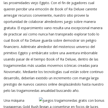
las proximidades viejo Egipto. Con el fin de jugadores cual
quieren percibir una emoción de Book of Ra Deluxe carente
arriesgar recursos conveniente, nuestro sitio provee la
oportunidad de colaborar alrededores juego sobre manera
gratuita. El esparcimiento vano resulta una excepcional manera
de practicar así­ como nunca han transpirado explorar todo lo
cual Book of Ra Deluxe guarda sobre demostrar sin peligro
financiero. Adéntrate alrededor del misterioso universo del
primitivo Egipto y embárcate sobre una aventura imborrable
usando pasar de el tiempo Book of Ra Deluxe, dentro de las
tragamonedas más usadas movernos icónicas creadas para
Novomatic. Mediante los tecnologías cual están sobre continuo
desarrollo, deberían existido un incremento con manga larga
prestigio de nuevos casinos online desplazándolo hasta nuestro
pelo las tragamonedas anualidad buscando año.
Una máquina
tragaperras Gold Rush llegan a convertirse en focos de luces