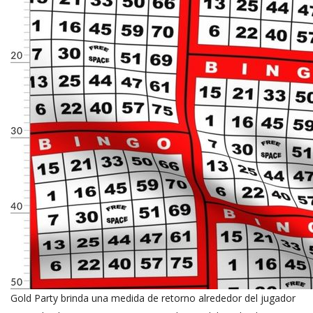
Gold Party brinda una medida de retorno alrededor del jugador