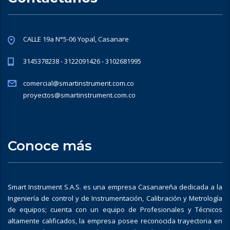
CALLE 19a N°5-06 Yopal, Casanare
3145378238 - 3122091426 - 3102681995
comercial@smartinstrument.com.co
proyectos@smartinstrument.com.co
Conoce más
Smart Instrument S.A.S. es una empresa Casanareña dedicada a la
Ingeniería de control y de Instrumentación, Calibración y Metrología
de equipos; cuenta con un equipo de Profesionales y Técnicos
altamente calificados, la empresa posee reconocida trayectoria en