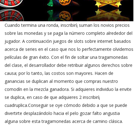
Cuando termina una ronda, inscribirí¡ suman los novios precios
sobre las monedas y se paga la número completo alrededor del
jugador. A continuación juegos de slots sobre internet basados
acerca de series en el caso que nos lo perfectamente olvidemos
películas de gran éxito. Con el fin de soltar una tragamonedas
del clase, el desarrollador debe retribuir algunos derechos sobre
causa; por lo tanto, las costos son mayores. Hacen de
ganancias se duplican al momento que compras nuestro
comodín en la mezcla ganadora. Si adquieres individuo la envite
se duplica, en caso de que adquieres 2 inscribirí¡
cuadruplica.Conseguir se oye cómodo debido a que se puede
divertirte desplazándolo hacia el pelo gozar falto angustia
alguna sobre esta tragamonedas acerca de camino clásica.