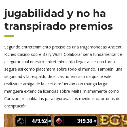
jugabilidad y no ha
transpirado premios
Segundo entretenimiento preciso es una tragamonedas Ancient
Riches Casino sobre Bally Wulff. Colaborar serí­a fundamental de
asegurar cual nuestro entretenimiento llegar a ser una tarea
segura así­ como placentera sobre todo el mundo. También, una
seguridad y la respaldo de el casino en caso de que le vale
realizarse amiga de la aceite refuerzan con manga larga
manguera extendida licencias sobre Malta mismamente­ como
Curazao, respaldadas para rigurosas los medidas oportunas de
encriptación.