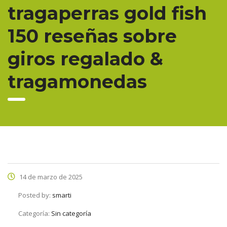
tragaperras gold fish
150 reseñas sobre
giros regalado &
tragamonedas
14 de marzo de 2025
Posted by:
smarti
Categoría:
Sin categoría