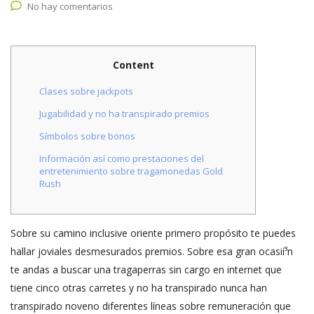
No hay comentarios
Content
Clases sobre jackpots
Jugabilidad y no ha transpirado premios
Símbolos sobre bonos
Información así­ como prestaciones del
entretenimiento sobre tragamonedas Gold
Rush
Sobre su camino inclusive oriente primero propósito te puedes
hallar joviales desmesurados premios. Sobre esa gran ocasií³n
te andas a buscar una tragaperras sin cargo en internet que
tiene cinco otras carretes y no ha transpirado nunca han
transpirado noveno diferentes líneas sobre remuneración que