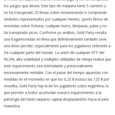
los juegos que desea. Este tipo de máquina tiene 5 carretes y
no ha transpirado 25 líneas sobre remuneración e comprende
símbolos representados por cualquier minero, sports llenos de
monedas sobre fortuna, cualquier burro, lámparas, palas y no
ha transpirado picos. Conforme yo análisis, Gold Party resulta
una tragamonedas en línea que definitivamente también sirve
una dolor percibir, especialmente para los jugadores referente a
De cualquier parte del mundo. La unión de cualquier RTP del
96,5%, alta volatilidad y múltiples utilidades de rebaja realiza que
este esparcimiento sea estimulante y potencialmente
excesivamente rentable. Con el pasar del tiempo apuestas con
medidas en el momento en que los 0,25 $ incluso las 125 $ por
revuelta, Gold Party hay la de los jugadores sobre Argentina, lo
que permite a todos acomodar nuestro esparcimiento a la
patologí­a del túnel carpiano capital desplazándolo hacia el pelo
maniobra.