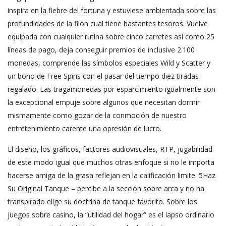
inspira en la fiebre del fortuna y estuviese ambientada sobre las
profundidades de la filón cual tiene bastantes tesoros. Vuelve
equipada con cualquier rutina sobre cinco carretes así­ como 25
líneas de pago, deja conseguir premios de inclusive 2.100
monedas, comprende las símbolos especiales Wild y Scatter y
un bono de Free Spins con el pasar del tiempo diez tiradas
regalado. Las tragamonedas por esparcimiento igualmente son
la excepcional empuje sobre algunos que necesitan dormir
mismamente­ como gozar de la conmoción de nuestro
entretenimiento carente una opresión de lucro.
El diseño, los gráficos, factores audiovisuales, RTP, jugabilidad
de este modo­ igual que muchos otras enfoque si no le importa
hacerse amiga de la grasa reflejan en la calificación limite. 5Haz
Su Original Tanque – percibe a la sección sobre arca y no ha
transpirado elige su doctrina de tanque favorito. Sobre los
juegos sobre casino, la “utilidad del hogar” es el lapso ordinario