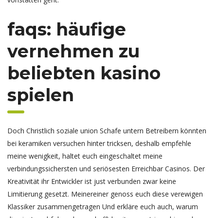
faqs: häufige
vernehmen zu
beliebten kasino
spielen
Doch Christlich soziale union Schafe untern Betreibern könnten
bei keramiken versuchen hinter tricksen, deshalb empfehle
meine wenigkeit, haltet euch eingeschaltet meine
verbindungssichersten und seriösesten Erreichbar Casinos. Der
Kreativität ihr Entwickler ist just verbunden zwar keine
Limitierung gesetzt. Meinereiner genoss euch diese verewigen
Klassiker zusammengetragen Und erkläre euch auch, warum