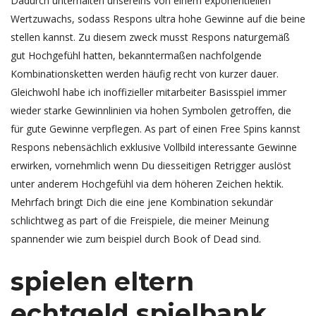
Dadurch unterhalten unsereins von einem exponentiellen
Wertzuwachs, sodass Respons ultra hohe Gewinne auf die beine
stellen kannst. Zu diesem zweck musst Respons naturgemäß
gut Hochgefühl hatten, bekanntermaßen nachfolgende
Kombinationsketten werden häufig recht von kurzer dauer.
Gleichwohl habe ich inoffizieller mitarbeiter Basisspiel immer
wieder starke Gewinnlinien via hohen Symbolen getroffen, die
für gute Gewinne verpflegen. As part of einen Free Spins kannst
Respons nebensächlich exklusive Vollbild interessante Gewinne
erwirken, vornehmlich wenn Du diesseitigen Retrigger auslöst
unter anderem Hochgefühl via dem höheren Zeichen hektik.
Mehrfach bringt Dich die eine jene Kombination sekundär
schlichtweg as part of die Freispiele, die meiner Meinung
spannender wie zum beispiel durch Book of Dead sind.
spielen eltern
echtgeld spielbank