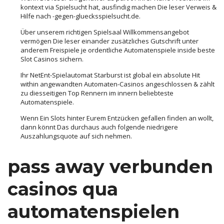
kontext via Spielsucht hat, ausfindig machen Die leser Verweis &
Hilfe nach -gegen-gluecksspielsucht.de.
Über unserem richtigen Spielsaal Willkommensangebot
vermögen Die leser einander zusätzliches Gutschrift unter
anderem Freispiele je ordentliche Automatenspiele inside beste
Slot Casinos sichern.
Ihr NetEnt-Spielautomat Starburst ist global ein absolute Hit
within angewandten Automaten-Casinos angeschlossen & zählt
zu diesseitigen Top Rennern im innern beliebteste
Automatenspiele.
Wenn Ein Slots hinter Eurem Entzücken gefallen finden an wollt,
dann könnt Das durchaus auch folgende niedrigere
Auszahlungsquote auf sich nehmen.
pass away verbunden
casinos qua
automatenspielen