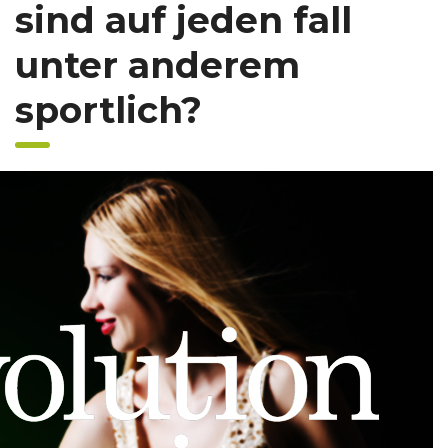
sind auf jeden fall
unter anderem
sportlich?