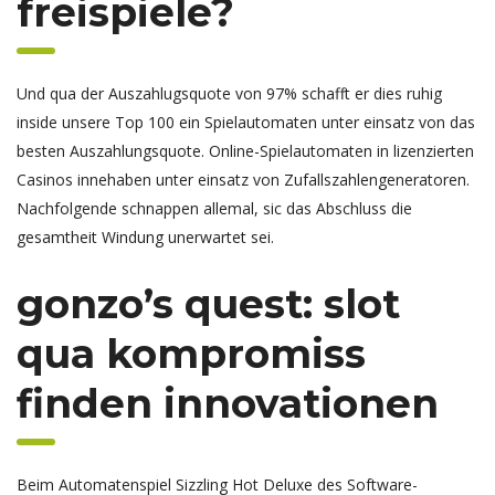
freispiele?
Und qua der Auszahlugsquote von 97% schafft er dies ruhig
inside unsere Top 100 ein Spielautomaten unter einsatz von das
besten Auszahlungsquote. Online-Spielautomaten in lizenzierten
Casinos innehaben unter einsatz von Zufallszahlengeneratoren.
Nachfolgende schnappen allemal, sic das Abschluss die
gesamtheit Windung unerwartet sei.
gonzo’s quest: slot
qua kompromiss
finden innovationen
Beim Automatenspiel Sizzling Hot Deluxe des Software-