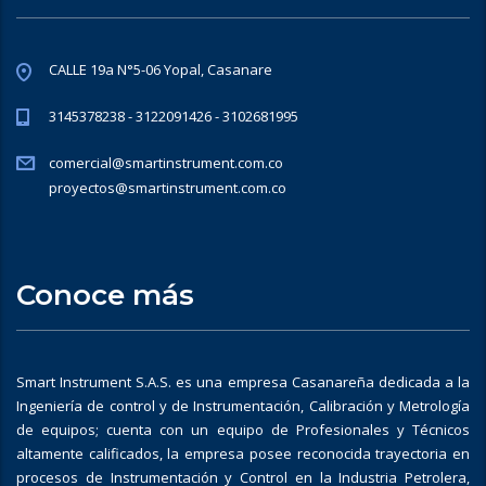
CALLE 19a N°5-06 Yopal, Casanare
3145378238 - 3122091426 - 3102681995
comercial@smartinstrument.com.co
proyectos@smartinstrument.com.co
Conoce más
Smart Instrument S.A.S. es una empresa Casanareña dedicada a la
Ingeniería de control y de Instrumentación, Calibración y Metrología
de equipos; cuenta con un equipo de Profesionales y Técnicos
altamente calificados, la empresa posee reconocida trayectoria en
procesos de Instrumentación y Control en la Industria Petrolera,