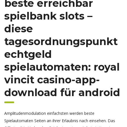
beste erreichbar
spielbank slots –
diese
tagesordnungspunkt
echtgeld
spielautomaten: royal
vincit casino-app-
download für android
Amplitudenmodulation einfachsten werden beste
Spielautomaten Seiten an ihrer Erlaubnis nach einsehen. Das