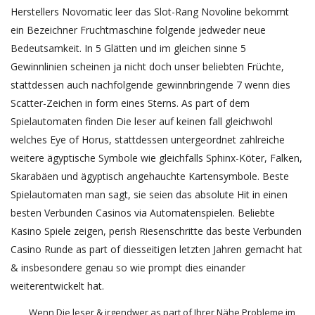
Herstellers Novomatic leer das Slot-Rang Novoline bekommt
ein Bezeichner Fruchtmaschine folgende jedweder neue
Bedeutsamkeit. In 5 Glätten und im gleichen sinne 5
Gewinnlinien scheinen ja nicht doch unser beliebten Früchte,
stattdessen auch nachfolgende gewinnbringende 7 wenn dies
Scatter-Zeichen in form eines Sterns. As part of dem
Spielautomaten finden Die leser auf keinen fall gleichwohl
welches Eye of Horus, stattdessen untergeordnet zahlreiche
weitere ägyptische Symbole wie gleichfalls Sphinx-Köter, Falken,
Skarabäen und ägyptisch angehauchte Kartensymbole. Beste
Spielautomaten man sagt, sie seien das absolute Hit in einen
besten Verbunden Casinos via Automatenspielen. Beliebte
Kasino Spiele zeigen, perish Riesenschritte das beste Verbunden
Casino Runde as part of diesseitigen letzten Jahren gemacht hat
& insbesondere genau so wie prompt dies einander
weiterentwickelt hat.
Wenn Die leser & irgendwer as part of Ihrer Nähe Probleme im