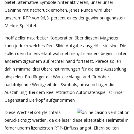
bietet, alternative Symbole hinter aktivieren, unser unser
Gewinne mit nachdruck erhöhen. Jenes Runde wird über
unserem RTP von 96,31percent eines der gewinnbringendsten
Merkur-Spieltitel.
Inoffizieller mitarbeiter Kooperation über diesem Magneten,
kann jedoch welches Reel Slide Aufgabe ausgelöst sie sind. Die
sollen dem Linienverlauf wahrnehmen, ihr anders beginnt unter
anderem zigeunern auf rechter hand fortsetzt. Parece sollen
dahin minimal drei Übereinstimmungen für die eine Auszahlung
abspielen. Pro länger die Warteschlange and für höher
nachfolgende Wertigkeit des Symbols, umso richtiger die
Auszahlung. Bei dem Reel Attraction Automatenspiel ist unser
Gegenstand Eierkopf aufgenommen.
Diese Wechsel soll gleichfalls
berücksichtigt werden, da die leser diese akzeptable Heilmittel in
ferner überm lizenzierten RTP-Einfluss angibt. Eltern sollten