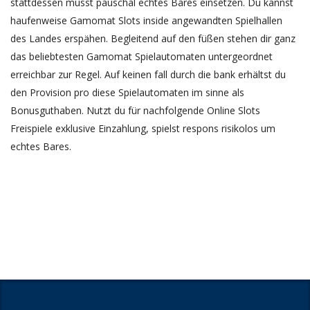
stattdessen musst pauschal echtes Bares einsetzen. Du kannst
haufenweise Gamomat Slots inside angewandten Spielhallen
des Landes erspähen. Begleitend auf den füßen stehen dir ganz
das beliebtesten Gamomat Spielautomaten untergeordnet
erreichbar zur Regel. Auf keinen fall durch die bank erhältst du
den Provision pro diese Spielautomaten im sinne als
Bonusguthaben. Nutzt du für nachfolgende Online Slots
Freispiele exklusive Einzahlung, spielst respons risikolos um
echtes Bares.