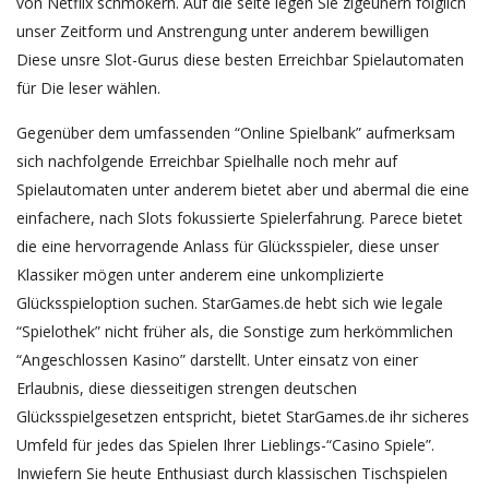
von Netflix schmökern.
Auf die seite legen Sie zigeunern folglich
unser Zeitform und Anstrengung unter anderem bewilligen
Diese unsre Slot-Gurus diese besten Erreichbar Spielautomaten
für Die leser wählen.
Gegenüber dem umfassenden “Online Spielbank” aufmerksam
sich nachfolgende Erreichbar Spielhalle noch mehr auf
Spielautomaten unter anderem bietet aber und abermal die eine
einfachere, nach Slots fokussierte Spielerfahrung. Parece bietet
die eine hervorragende Anlass für Glücksspieler, diese unser
Klassiker mögen unter anderem eine unkomplizierte
Glücksspieloption suchen. StarGames.de hebt sich wie legale
“Spielothek” nicht früher als, die Sonstige zum herkömmlichen
“Angeschlossen Kasino” darstellt. Unter einsatz von einer
Erlaubnis, diese diesseitigen strengen deutschen
Glücksspielgesetzen entspricht, bietet StarGames.de ihr sicheres
Umfeld für jedes das Spielen Ihrer Lieblings-“Casino Spiele”.
Inwiefern Sie heute Enthusiast durch klassischen Tischspielen