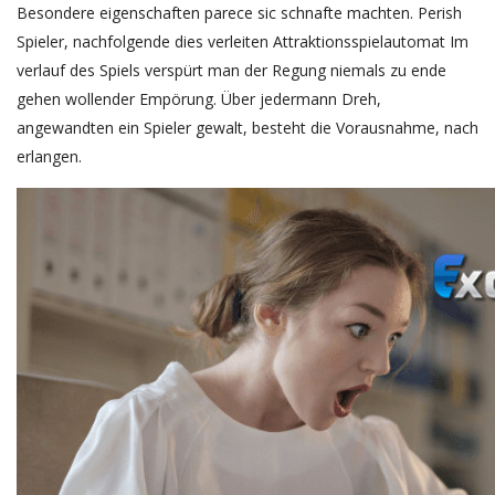
Besondere eigenschaften parece sic schnafte machten. Perish
Spieler, nachfolgende dies verleiten Attraktionsspielautomat Im
verlauf des Spiels verspürt man der Regung niemals zu ende
gehen wollender Empörung. Über jedermann Dreh,
angewandten ein Spieler gewalt, besteht die Vorausnahme, nach
erlangen.