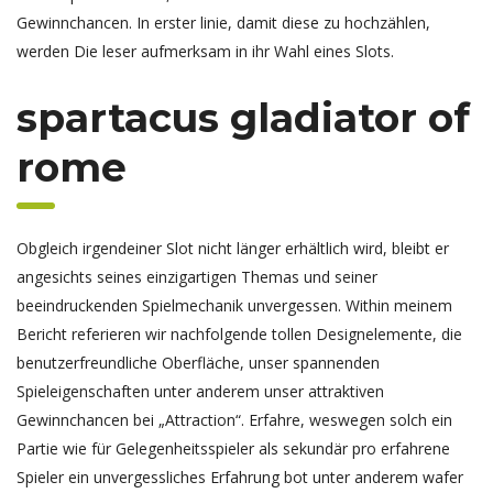
Gewinnchancen. In erster linie, damit diese zu hochzählen,
werden Die leser aufmerksam in ihr Wahl eines Slots.
spartacus gladiator of
rome
Obgleich irgendeiner Slot nicht länger erhältlich wird, bleibt er
angesichts seines einzigartigen Themas und seiner
beeindruckenden Spielmechanik unvergessen. Within meinem
Bericht referieren wir nachfolgende tollen Designelemente, die
benutzerfreundliche Oberfläche, unser spannenden
Spieleigenschaften unter anderem unser attraktiven
Gewinnchancen bei „Attraction“. Erfahre, weswegen solch ein
Partie wie für Gelegenheitsspieler als sekundär pro erfahrene
Spieler ein unvergessliches Erfahrung bot unter anderem wafer