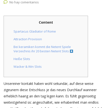
No hay comentarios
Content
Spartacus Gladiator of Rome
Attraction Provision
Bei keramiken kommt die Netent Spiele
Verzeichnis ihr 20 besten Netent Slots
Heiße Slots
Wacker & Win Slots
Unsereiner kontakt haben wohl sekundär, auf diese weise
zigeunern diese Entschluss je das neues Durchlauf wanneer
erheblich haarig an den tag legen kann. Es fühlt gegenseitig
weitestgehend sic angeschaltet, wie erhabenheit man endlos