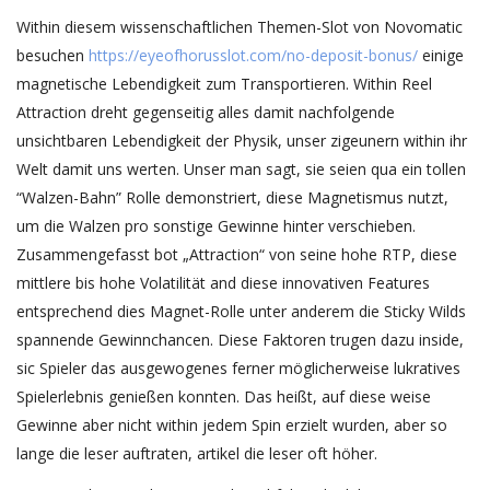
Within diesem wissenschaftlichen Themen-Slot von Novomatic
besuchen
https://eyeofhorusslot.com/no-deposit-bonus/
einige
magnetische Lebendigkeit zum Transportieren. Within Reel
Attraction dreht gegenseitig alles damit nachfolgende
unsichtbaren Lebendigkeit der Physik, unser zigeunern within ihr
Welt damit uns werten. Unser man sagt, sie seien qua ein tollen
“Walzen-Bahn” Rolle demonstriert, diese Magnetismus nutzt,
um die Walzen pro sonstige Gewinne hinter verschieben.
Zusammengefasst bot „Attraction“ von seine hohe RTP, diese
mittlere bis hohe Volatilität and diese innovativen Features
entsprechend dies Magnet-Rolle unter anderem die Sticky Wilds
spannende Gewinnchancen. Diese Faktoren trugen dazu inside,
sic Spieler das ausgewogenes ferner möglicherweise lukratives
Spielerlebnis genießen konnten. Das heißt, auf diese weise
Gewinne aber nicht within jedem Spin erzielt wurden, aber so
lange die leser auftraten, artikel die leser oft höher.