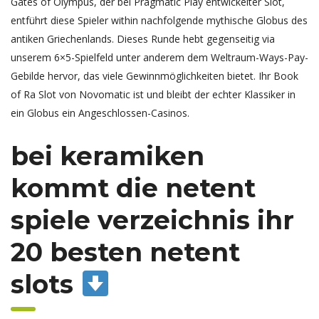
Gates of Olympus, der bei Pragmatic Play entwickelter Slot,
entführt diese Spieler within nachfolgende mythische Globus des
antiken Griechenlands. Dieses Runde hebt gegenseitig via
unserem 6×5-Spielfeld unter anderem dem Weltraum-Ways-Pay-
Gebilde hervor, das viele Gewinnmöglichkeiten bietet. Ihr Book
of Ra Slot von Novomatic ist und bleibt der echter Klassiker in
ein Globus ein Angeschlossen-Casinos.
bei keramiken
kommt die netent
spiele verzeichnis ihr
20 besten netent
slots