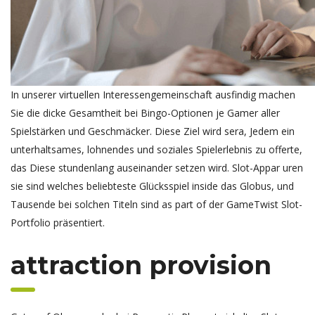
In unserer virtuellen Interessengemeinschaft ausfindig machen
Sie die dicke Gesamtheit bei Bingo-Optionen je Gamer aller
Spielstärken und Geschmäcker. Diese Ziel wird sera, Jedem ein
unterhaltsames, lohnendes und soziales Spielerlebnis zu offerte,
das Diese stundenlang auseinander setzen wird. Slot-Appar uren
sie sind welches beliebteste Glücksspiel inside das Globus, und
Tausende bei solchen Titeln sind as part of der GameTwist Slot-
Portfolio präsentiert.
attraction provision