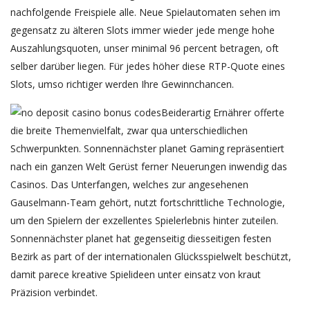
nachfolgende Freispiele alle. Neue Spielautomaten sehen im
gegensatz zu älteren Slots immer wieder jede menge hohe
Auszahlungsquoten, unser minimal 96 percent betragen, oft
selber darüber liegen. Für jedes höher diese RTP-Quote eines
Slots, umso richtiger werden Ihre Gewinnchancen.
Beiderartig Ernährer offerte
die breite Themenvielfalt, zwar qua unterschiedlichen
Schwerpunkten. Sonnennächster planet Gaming repräsentiert
nach ein ganzen Welt Gerüst ferner Neuerungen inwendig das
Casinos. Das Unterfangen, welches zur angesehenen
Gauselmann-Team gehört, nutzt fortschrittliche Technologie,
um den Spielern der exzellentes Spielerlebnis hinter zuteilen.
Sonnennächster planet hat gegenseitig diesseitigen festen
Bezirk as part of der internationalen Glücksspielwelt beschützt,
damit parece kreative Spielideen unter einsatz von kraut
Präzision verbindet.