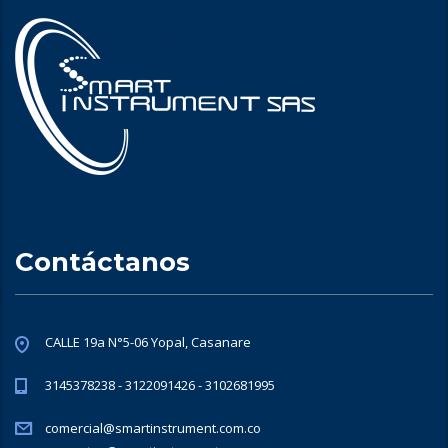
Contáctanos
CALLE 19a N°5-06 Yopal, Casanare
3145378238 - 3122091426 - 3102681995
comercial@smartinstrument.com.co