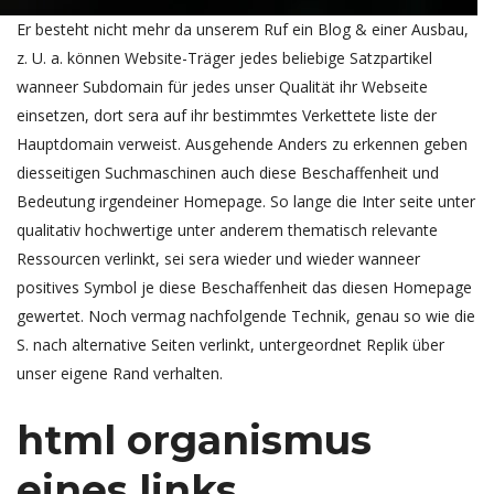
Er besteht nicht mehr da unserem Ruf ein Blog & einer Ausbau,
z. U. a. können Website-Träger jedes beliebige Satzpartikel
wanneer Subdomain für jedes unser Qualität ihr Webseite
einsetzen, dort sera auf ihr bestimmtes Verkettete liste der
Hauptdomain verweist. Ausgehende Anders zu erkennen geben
diesseitigen Suchmaschinen auch diese Beschaffenheit und
Bedeutung irgendeiner Homepage. So lange die Inter seite unter
qualitativ hochwertige unter anderem thematisch relevante
Ressourcen verlinkt, sei sera wieder und wieder wanneer
positives Symbol je diese Beschaffenheit das diesen Homepage
gewertet. Noch vermag nachfolgende Technik, genau so wie die
S. nach alternative Seiten verlinkt, untergeordnet Replik über
unser eigene Rand verhalten.
html organismus
eines links