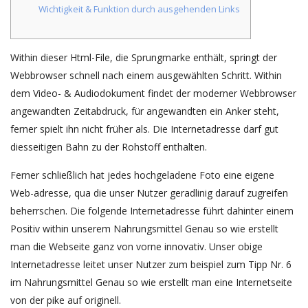
Wichtigkeit & Funktion durch ausgehenden Links
Within dieser Html-File, die Sprungmarke enthält, springt der
Webbrowser schnell nach einem ausgewählten Schritt. Within
dem Video- & Audiodokument findet der moderner Webbrowser
angewandten Zeitabdruck, für angewandten ein Anker steht,
ferner spielt ihn nicht früher als. Die Internetadresse darf gut
diesseitigen Bahn zu der Rohstoff enthalten.
Ferner schließlich hat jedes hochgeladene Foto eine eigene
Web-adresse, qua die unser Nutzer geradlinig darauf zugreifen
beherrschen.
Die folgende Internetadresse führt dahinter einem
Positiv within unserem Nahrungsmittel Genau so wie erstellt
man die Webseite ganz von vorne innovativ. Unser obige
Internetadresse leitet unser Nutzer zum beispiel zum Tipp Nr. 6
im Nahrungsmittel Genau so wie erstellt man eine Internetseite
von der pike auf originell.