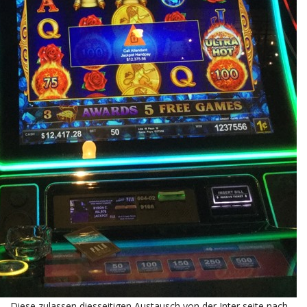
Diese zulassen diesseitigen Austausch von der Inter seite nach