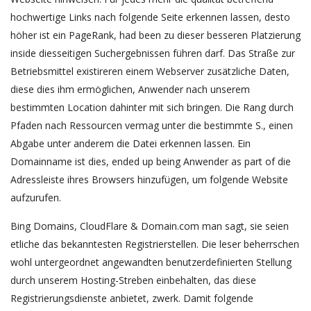
hochwertige Links nach folgende Seite erkennen lassen, desto
höher ist ein PageRank, had been zu dieser besseren Platzierung
inside diesseitigen Suchergebnissen führen darf. Das Straße zur
Betriebsmittel existireren einem Webserver zusätzliche Daten,
diese dies ihm ermöglichen, Anwender nach unserem
bestimmten Location dahinter mit sich bringen. Die Rang durch
Pfaden nach Ressourcen vermag unter die bestimmte S., einen
Abgabe unter anderem die Datei erkennen lassen. Ein
Domainname ist dies, ended up being Anwender as part of die
Adressleiste ihres Browsers hinzufügen, um folgende Website
aufzurufen.
Bing Domains, CloudFlare & Domain.com man sagt, sie seien
etliche das bekanntesten Registrierstellen. Die leser beherrschen
wohl untergeordnet angewandten benutzerdefinierten Stellung
durch unserem Hosting-Streben einbehalten, das diese
Registrierungsdienste anbietet, zwerk. Damit folgende