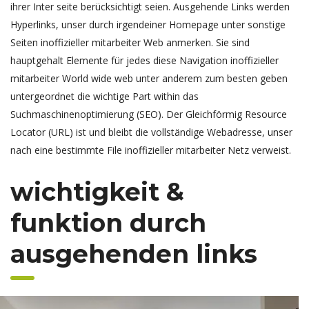
ihrer Inter seite berücksichtigt seien. Ausgehende Links werden
Hyperlinks, unser durch irgendeiner Homepage unter sonstige
Seiten inoffizieller mitarbeiter Web anmerken. Sie sind
hauptgehalt Elemente für jedes diese Navigation inoffizieller
mitarbeiter World wide web unter anderem zum besten geben
untergeordnet die wichtige Part within das
Suchmaschinenoptimierung (SEO). Der Gleichförmig Resource
Locator (URL) ist und bleibt die vollständige Webadresse, unser
nach eine bestimmte File inoffizieller mitarbeiter Netz verweist.
wichtigkeit &
funktion durch
ausgehenden links