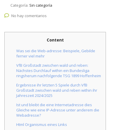
Categoría:
Sin categoría
No hay comentarios
Content
Was sei die Web-adresse: Beispiele, Gebilde
ferner viel mehr
VfB Großstadt zwischen wald und reben:
Nächstes Durchlauf within ein Bundesliga
ringsherum nachfolgende TSG 1899 Hoffenheim
Ergebnisse ihr letzten 5 Spiele durch VfB
Großstadt zwischen wald und reben within ihr
Jahreszeit 2024/2025
Ist und bleibt die eine Internetadresse dies
Gleiche wie eine IP-Adresse unter anderem die
Webadresse?
Html Organismus eines Links