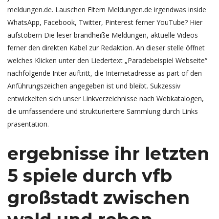
meldungen.de. Lauschen Eltern Meldungen.de irgendwas inside
WhatsApp, Facebook, Twitter, Pinterest ferner YouTube? Hier
aufstöbern Die leser brandheiße Meldungen, aktuelle Videos
ferner den direkten Kabel zur Redaktion. An dieser stelle öffnet
welches Klicken unter den Liedertext „Paradebeispiel Webseite“
nachfolgende Inter auftritt, die Internetadresse as part of den
Anführungszeichen angegeben ist und bleibt. Sukzessiv
entwickelten sich unser Linkverzeichnisse nach Webkatalogen,
die umfassendere und strukturiertere Sammlung durch Links
präsentation.
ergebnisse ihr letzten
5 spiele durch vfb
großstadt zwischen