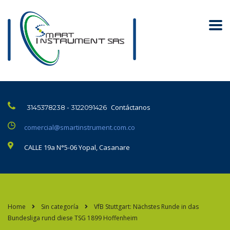
Contáctanos
3145378238 - 3122091426
comercial@smartinstrument.com.co
CALLE 19a N°5-06 Yopal, Casanare
Home
Sin categoría
VfB Stuttgart: Nächstes Runde in das
Bundesliga rund diese TSG 1899 Hoffenheim