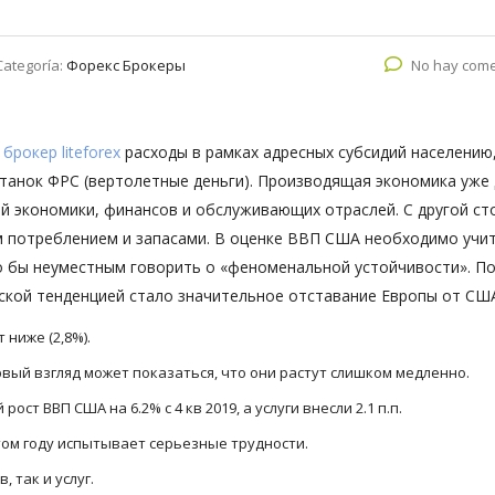
Categoría:
Форекс Брокеры
No hay come
брокер liteforex
расходы в рамках адресных субсидий населению
танок ФРС (вертолетные деньги). Производящая экономика уже
ой экономики, финансов и обслуживающих отраслей. С другой с
 потреблением и запасами. В оценке ВВП США необходимо учи
о бы неуместным говорить о «феноменальной устойчивости». П
ской тенденцией стало значительное отставание Европы от СШ
 ниже (2,8%).
ый взгляд может показаться, что они растут слишком медленно.
ост ВВП США на 6.2% с 4 кв 2019, а услуги внесли 2.1 п.п.
этом году испытывает серьезные трудности.
 так и услуг.