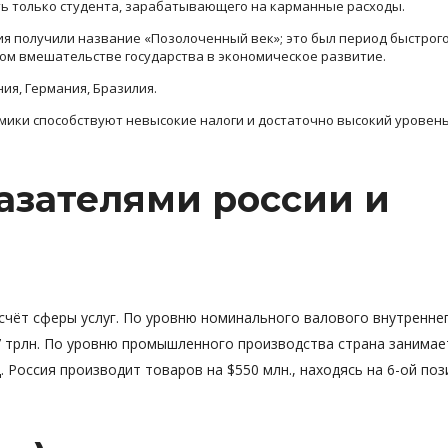
ь только студента, зарабатывающего на карманные расходы.
я получили название «Позолоченный век»; это был период быстрого
м вмешательстве государства в экономическое развитие.
ния, Германия, Бразилия.
ики способствуют невысокие налоги и достаточно высокий уровен
азателями россии и
 счёт сферы услуг. По уровню номинального валового внутренне
 трлн. По уровню промышленного производства страна занимае
 Россия производит товаров на $550 млн., находясь на 6-ой поз