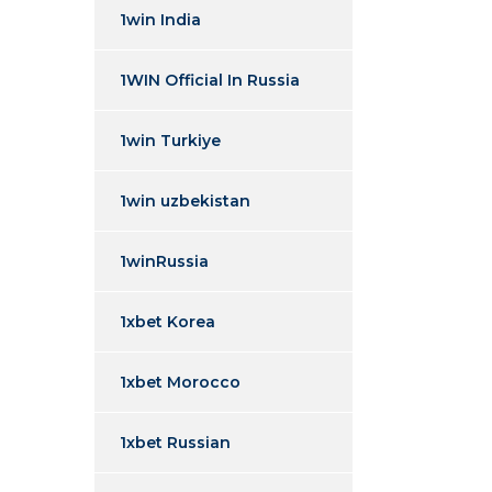
1win India
1WIN Official In Russia
1win Turkiye
1win uzbekistan
1winRussia
1xbet Korea
1xbet Morocco
1xbet Russian