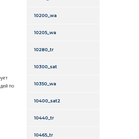
10200_wa
10205_wa
10280_tr
10300_sat
рует
10350_wa
едей по
10400_sat2
10440_tr
10465_tr