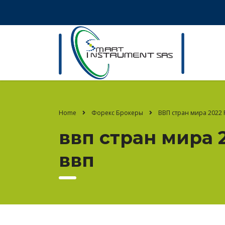
Home
Форекс Брокеры
ВВП стран мира 2022 
ввп стран мира 
ввп