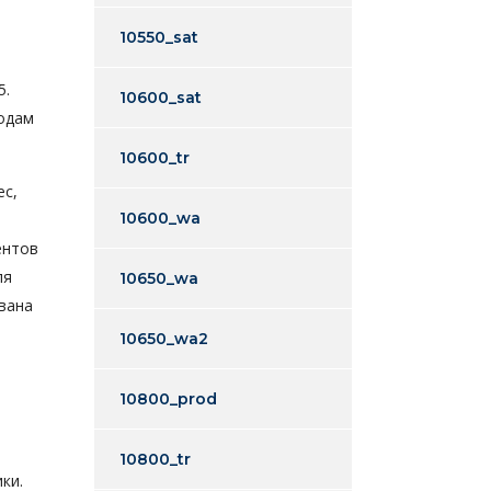
10550_sat
5.
10600_sat
годам
10600_tr
ес,
10600_wa
ентов
ля
10650_wa
вана
10650_wa2
10800_prod
10800_tr
ки.