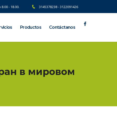
 8.00 - 18.00.
3145378238 - 3122091426
vicios
Productos
Contáctanos
тран в мировом