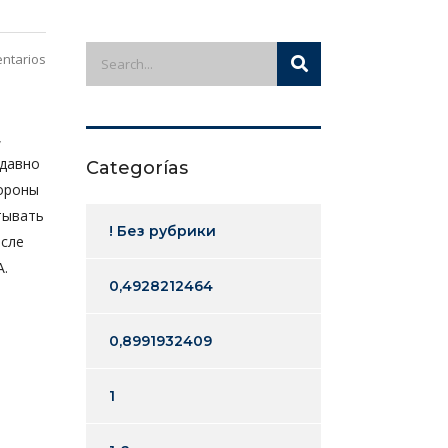
ntarios
,
 давно
Categorías
тороны
тывать
! Без рубрики
осле
А.
0,4928212464
0,8991932409
1