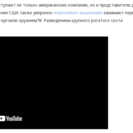
упают не только американские компании, но и представители 
чения США также уверенно
maximarkets мошенники
занимают пер
торговли оружием78. Разведением крупного рогатого скота