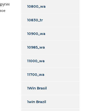
других
10800_wa
вое
10830_tr
10900_wa
10985_wa
11000_wa
11700_wa
1Win Brasil
1win Brazil