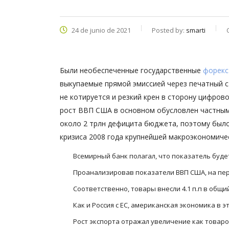
24 de junio de 2021
Posted by:
smarti
Были необеспеченные государственные
форекс 
выкупаемые прямой эмиссией через печатный с
не котируется и резкий крен в сторону цифров
рост ВВП США в основном обусловлен частным
около 2 трлн дефицита бюджета, поэтому был
кризиса 2008 года крупнейшей макроэкономиче
Всемирный банк полагал, что показатель будет
Проанализировав показатели ВВП США, на перв
Соответственно, товары внесли 4.1 п.п в общий р
Как и Россия с ЕС, американская экономика в 
Рост экспорта отражал увеличение как товаров,