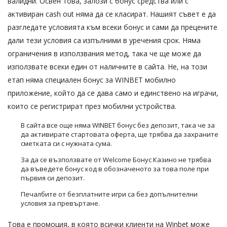
валидни. Освен това, залози с бонус средства или с
активиран cash out няма да се класират. Нашият съвет е да
разгледате условията към всеки бонус и сами да прецените
дали тези условия са изпълними в уречения срок. Няма
ограничения в използвания метод, така че ще може да
използвате всеки един от наличните в сайта. Не, на този
етап няма специален бонус за WINBET мобилно
приложение, който да се дава само и единствено на играчи,
които се регистрират през мобилни устройства.
В сайта все още няма WINBET бонус без депозит, така че за
да активирате стартовата оферта, ще трябва да захраните
сметката си с нужната сума.
За да се възползвате от Welcome Бонус Казино не трябва
да въведете бонус код в обозначеното за това поле при
първия си депозит.
Печалбите от безплатните игри са без допълнителни
условия за превъртане.
Това е промоция, в която всички клиенти на Winbet може