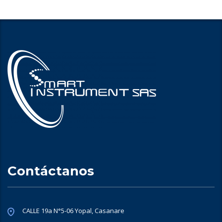
Contáctanos
CALLE 19a N°5-06 Yopal, Casanare