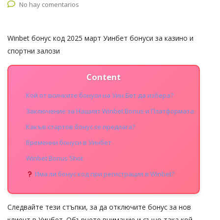
No hay comentarios
Winbet бонус код 2025 март Уинбет бонуси за казино и
спортни залози
Content
Кой от всичките бонуси на Уин Бет да избера?
Заключение за Нашият Winbet Bonus и Платформата
Какъв стартов бонус се предлага?
Временни бонуси в Уинбет
Winbet Bonus Shot
Има ли бонус код при регистрация в Winbet?
Следвайте тези стъпки, за да отключите бонус за нов
клиент в Уинбет. Обърнете внимание и също така кой