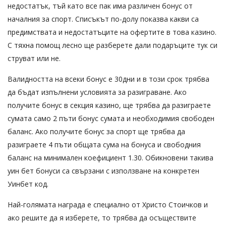
недостатък, тъй като все пак има различен бонус от
началния за спорт. Списъкът по-долу показва какви са
предимствата и недостатъците на офертите в това казино.
С тяхна помощ лесно ще разберете дали подаръците тук си
струват или не.
Валидността на всеки бонус е 30дни и в този срок трябва
да бъдат изпълнени условията за разиграване. Ако
получите бонус в секция казино, ще трябва да разиграете
сумата само 2 пъти бонус сумата и необходимия свободен
баланс. Ако получите бонус за спорт ще трябва да
разиграете 4 пъти общата сума на бонуса и свободния
баланс на минимален коефициент 1.30. Обикновени такива
уин бет бонуси са свързани с използване на конкретен
Уинбет код.
Най-голямата награда е специално от Христо Стоичков и
ако решите да я изберете, то трябва да осъществите