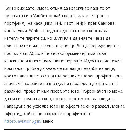
Както виждате, имате опция да изтеглите парите от
сметката си в Уинбет онлайн (карта или електронен
портфейл), на каса (Изи Пей, Фаст Пей) и през банкова
институция. Winbet предлага доста възможности да
изтеглите парите си, но ВАЖНО е да знаете, че за да
пристъпите към теглене, първо трябва да верифицирате
профила си. Абсолютно всеки букмейкър има това
изискване и в него няма нищо нередно. Идеята е, че всяка
компания трябва да знае, че изплаща печалби на лице,
което наистина стои зад въпросния отворен профил. Това
значи, че залозите ви в отделните раздели допринасят с
различен процент към превъртането. Първоначално може
да ви се струва сложно, но всъщност може да следите
напредъка по усвояването на офертите си в раздел „Моите
оферти„, който ще откриете в профилното
https://aviator.5g.in/
меню.