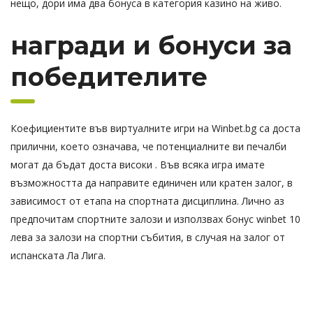
нещо, дори има два бонуса в категория казино на живо.
награди и бонуси за
победителите
Коефициентите във виртуалните игри на Winbet.bg са доста
прилични, което означава, че потенциалните ви печалби
могат да бъдат доста високи . Във всяка игра имате
възможността да направите единичен или кратен залог, в
зависимост от етапа на спортната дисциплина. Лично аз
предпочитам спортните залози и използвах бонус winbet 10
лева за залози на спортни събития, в случая на залог от
испанската Ла Лига.