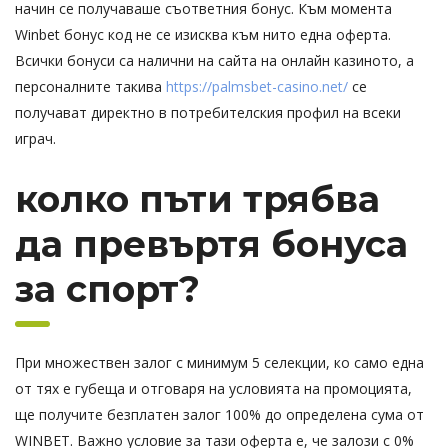
начин се получаваше съответния бонус. Към момента
Winbet бонус код не се изисква към нито една оферта.
Всички бонуси са налични на сайта на онлайн казиното, а
персоналните такива
https://palmsbet-casino.net/
се
получават директно в потребителския профил на всеки
играч.
колко пъти трябва
да превъртя бонуса
за спорт?
При множествен залог с минимум 5 селекции, ко само една
от тях е губеща и отговаря на условията на промоцията,
ще получите безплатен залог 100% до определена сума от
WINBET. Важно условие за тази оферта е, че залози с 0%