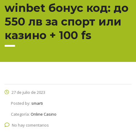
winbet бонус код: до
550 лв за спорт или
казино + 100 fs
27 de julio de 2023
Posted by:
smarti
Categoría:
Online Casino
No hay comentarios