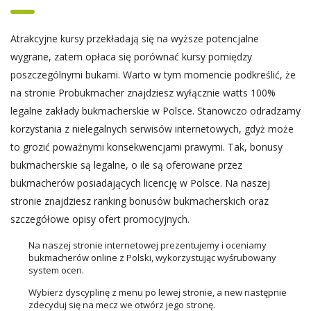
Atrakcyjne kursy przekładają się na wyższe potencjalne
wygrane, zatem opłaca się porównać kursy pomiędzy
poszczególnymi bukami. Warto w tym momencie podkreślić, że
na stronie Probukmacher znajdziesz wyłącznie watts 100%
legalne zakłady bukmacherskie w Polsce. Stanowczo odradzamy
korzystania z nielegalnych serwisów internetowych, gdyż może
to grozić poważnymi konsekwencjami prawymi. Tak, bonusy
bukmacherskie są legalne, o ile są oferowane przez
bukmacherów posiadających licencję w Polsce. Na naszej
stronie znajdziesz ranking bonusów bukmacherskich oraz
szczegółowe opisy ofert promocyjnych.
Na naszej stronie internetowej prezentujemy i oceniamy
bukmacherów online z Polski, wykorzystując wyśrubowany
system ocen.
Wybierz dyscyplinę z menu po lewej stronie, a new następnie
zdecyduj się na mecz we otwórz jego stronę.