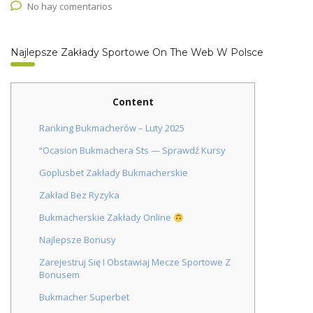
No hay comentarios
Najlepsze Zakłady Sportowe On The Web W Polsce
Content
Ranking Bukmacherów – Luty 2025
“Ocasion Bukmachera Sts — Sprawdź Kursy
Goplusbet Zakłady Bukmacherskie
Zakład Bez Ryzyka
Bukmacherskie Zakłady Online
Najlepsze Bonusy
Zarejestruj Się I Obstawiaj Mecze Sportowe Z
Bonusem
Bukmacher Superbet