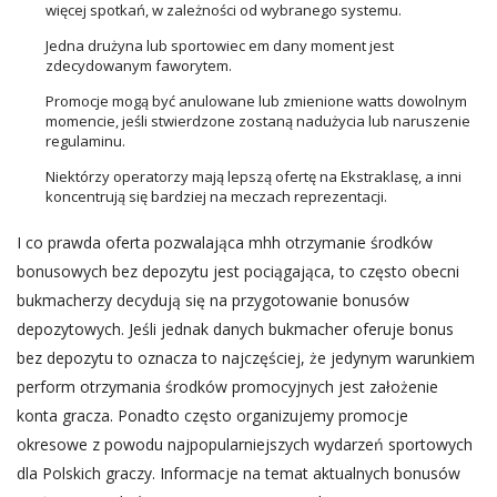
więcej spotkań, w zależności od wybranego systemu.
Jedna drużyna lub sportowiec em dany moment jest
zdecydowanym faworytem.
Promocje mogą być anulowane lub zmienione watts dowolnym
momencie, jeśli stwierdzone zostaną nadużycia lub naruszenie
regulaminu.
Niektórzy operatorzy mają lepszą ofertę na Ekstraklasę, a inni
koncentrują się bardziej na meczach reprezentacji.
I co prawda oferta pozwalająca mhh otrzymanie środków
bonusowych bez depozytu jest pociągająca, to często obecni
bukmacherzy decydują się na przygotowanie bonusów
depozytowych. Jeśli jednak danych bukmacher oferuje bonus
bez depozytu to oznacza to najczęściej, że jedynym warunkiem
perform otrzymania środków promocyjnych jest założenie
konta gracza. Ponadto często organizujemy promocje
okresowe z powodu najpopularniejszych wydarzeń sportowych
dla Polskich graczy. Informacje na temat aktualnych bonusów