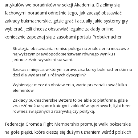
artykułów we poradników w sekcji Akademia. Dzielimy się
fachowymi poradami odnośnie tego, jak zacząć obstawiać
zakłady bukmacherskie, gdzie grać i actually jakie systemy gry
wybierać. Jeśli chcesz obstawiać legalne zakłady online,
koniecznie zapoznaj się z zasobami portalu Probukmacher.
Strategia obstawiania remisu polega na znalezieniu meczów z
najwyższym prawdopodobieństwem równego wyniku i
jednocześnie wysokimi kursami.
Szukasz miejsca, w którym sprawdzisz kursy bukmacherskie na
dziś dla wydarzeń z różnych dyscyplin?
Wybierając mecz do obstawienia, warto przeanalizować kilka
elementów.
Zakłady bukmacherskie Betters to be able to platforma, gdzie
znaleźć można sporo kategorii zakładów sportowych, light beer
również związanych z rozrywką czy polityką.
Federacja Gromda Fight Membership promuje walki bokserskie
na gołe pięści, które cieszą się dużym uznaniem wśród polskich