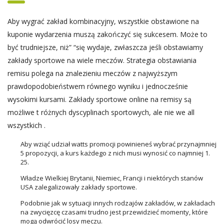
Aby wygrać zakład kombinacyjny, wszystkie obstawione na
kuponie wydarzenia muszą zakończyć się sukcesem. Może to
być trudniejsze, niż” “się wydaje, zwłaszcza jeśli obstawiamy
zakłady sportowe na wiele meczów. Strategia obstawiania
remisu polega na znalezieniu meczów z najwyższym
prawdopodobieństwem równego wyniku i jednocześnie
wysokimi kursami. Zakłady sportowe online na remisy są
możliwe t różnych dyscyplinach sportowych, ale nie we all
wszystkich .
Aby wziąć udział watts promocji powinieneś wybrać przynajmniej
5 propozycji, a kurs każdego z nich musi wynosić co najmniej 1.
25.
Władze Wielkiej Brytanii, Niemiec, Francji i niektórych stanów
USA zalegalizowały zakłady sportowe.
Podobnie jak w sytuacji innych rodzajów zakładów, w zakładach
na zwycięzcę czasami trudno jest przewidzieć momenty, które
mogą odwrócić losy meczu.