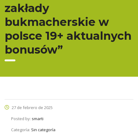
zakłady
bukmacherskie w
polsce 19+ aktualnych
bonusów”
27 de febrero de 2025
Posted by:
smarti
Categoría:
Sin categoría