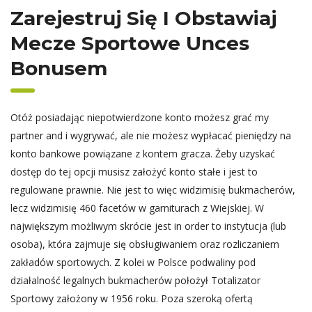
Zarejestruj Się I Obstawiaj
Mecze Sportowe Unces
Bonusem
Otóż posiadając niepotwierdzone konto możesz grać my
partner and i wygrywać, ale nie możesz wypłacać pieniędzy na
konto bankowe powiązane z kontem gracza. Żeby uzyskać
dostęp do tej opcji musisz założyć konto stałe i jest to
regulowane prawnie. Nie jest to więc widzimisię bukmacherów,
lecz widzimisię 460 facetów w garniturach z Wiejskiej. W
największym możliwym skrócie jest in order to instytucja (lub
osoba), która zajmuje się obsługiwaniem oraz rozliczaniem
zakładów sportowych. Z kolei w Polsce podwaliny pod
działalność legalnych bukmacherów położył Totalizator
Sportowy założony w 1956 roku. Poza szeroką ofertą