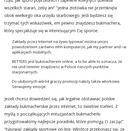
rząd, jak sporo poprzednich i zapewne kolejnych dokłada
wszelkich starań, żeby ani” “jedna złotówka nie przemknęła
obok wielkiego oka urzędu skarbowego. Jeśli będziesz się
trzymać tych wskazówek, em pewno znajdziesz bukmachera,
który specjalizuje się w interesującym Cię sporcie.
Zakłady przez Internet na żywo typować można unces
powodzeniem zarówno mhh komputerze, jak my partner and i w
aplikacjach mobilnych.
BETTERS jest bukmacherem online, a to be able to oznacza, że
nie und nimmer znajdziesz w Polsce naszych punktów
stacjonarnych.
Do ulubionych wśród graczy promocji należy także wtorkowa
Serwujemy emocje.
Jeżeli chcesz dowiedzieć się, jak legalnie obstawiać polskie
zakłady bukmacherskie przez Internet, to świetnie trafiłeś. Z
myślą o początkujących entuzjastach bukmacherki
przygotowaliśmy najlepsze poradniki, które pomogą Ci zacząć”
“typować zakłady sportowe on-line. Wkrótce przekonasz się, że