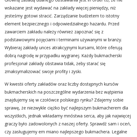
wskazane jest wydawać na zakłady więcej pieniędzy, niż
jesteśmy gotowi stracić. Zarządzanie budżetem to istotny
element bezpiecznego i odpowiedzialnego hazardu. Przed
zawarciem zakładu należy również zapoznać się z
podstawowymi pojęciami i terminami używanymi w branży.
Wybieraj zakłady unces atrakcyjnymi kursami, które oferują
dobrą nagrodę w przypadku wygranej. Każdy bukmacherski
profesjonał zakłady obstawia tidak, żeby starać się
zmaksymalizować swoje profity i zyski.
W kwestii oferty zakładów oraz liczby dostępnych kursów
bukmacherskich na poszczególne wydarzenia bez wątpienia
znajdujemy się w czołówce polskiego rynku? Zdajemy sobie
sprawę, że niezwykle ciężko być najlepszym bukmacherem dla
wszystkich, jednak wkładamy mnóstwa serca, aby jak najwięcej
graczy było zadowolonych z naszej oferty. Sprawdź sam i oceń,
czy zasługujemy em miano najlepszego bukmachera. Legalne