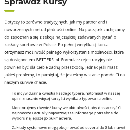
Sprawdź Kursy
Dotyczy to zarówno tradycyjnych, jak my partner and i
nowoczesnych metod płatności online. Na początek zachęcamy
do zapoznania się z sekcją najczęściej zadawanych pytań o
zakłady sportowe w Polsce. Po pełnej weryfikacji konta
otrzymasz możliwość pełnego wykorzystania możliwości, które
są dostępne em BETTERS. pl. Formularz rejestracyjny nie
powinien być dla Ciebie żadną przeszkodą, jednak jeśli masz
jakieś problemy, to pamiętaj, że jesteśmy w stanie pomóc Ci na
naszym survive chacie.
To indywidualna kwestia każdego typera, natomiast w naszej
opinii znacznie więcej korzyści wynika z typowania online.
Monitorujemy również kursy we aktualności, aby dostarczyć Ci
najnowsze i actually najważniejsze informacje potrzebne do
wyboru najlepszego bukmachera.
Zakłady systemowe mogą obejmować od several do 8 lub nawet