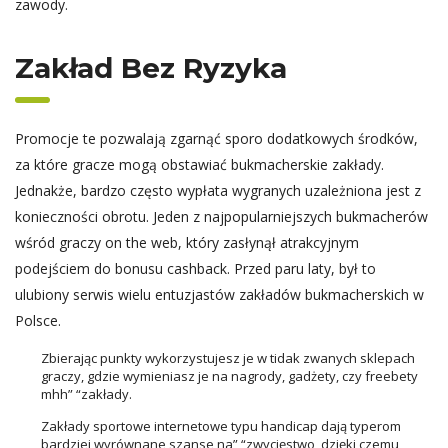
zawody.
Zakład Bez Ryzyka
Promocje te pozwalają zgarnąć sporo dodatkowych środków,
za które gracze mogą obstawiać bukmacherskie zakłady.
Jednakże, bardzo często wypłata wygranych uzależniona jest z
konieczności obrotu. Jeden z najpopularniejszych bukmacherów
wśród graczy on the web, który zasłynął atrakcyjnym
podejściem do bonusu cashback. Przed paru laty, był to
ulubiony serwis wielu entuzjastów zakładów bukmacherskich w
Polsce.
Zbierając punkty wykorzystujesz je w tidak zwanych sklepach
graczy, gdzie wymieniasz je na nagrody, gadżety, czy freebety
mhh” “zakłady.
Zakłady sportowe internetowe typu handicap dają typerom
bardziej wyrównane szanse na” “zwycięstwo, dzięki czemu