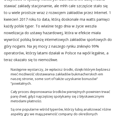
stawiać zakłady stacjonarnie, ale mhh całe szczęście stało się
to u wiele prostsze wraz z rozwojem zakładów przez Internet. 1
kwiecień 2017 roku to data, którą doskonale ma watts pamięci
każdy polski typer. To właśnie tego dnia w życie weszła
nowelizacja do ustawy hazardowej, która w efekcie miała
wywrócić polską branżę internetowych zakładów sportowych do
góry nogami. Na jej mocy z naszego rynku zniknęło 99%
operatorów, którzy latami działali w Polsce na wpół legalnie, a
teraz okazało się to niemożliwe.
Następnie wystarczy, że wpłacisz środki, dzięki którym będziesz
mieć możliwość obstawiania zakładów bukmacherskich em
naszej stronie, some sort of także uzyskanie bonusów”
“powitalnych.
Cały proces deponowania środków pieniężnych powinien trwać
parę chwil, gdyż najczęściej spotykamy się z błyskawicznymi
metodami płatności.
Są one popularne wśród typerów, którzy lubią analizować różne
aspekty gry we mają pewność company do określonych