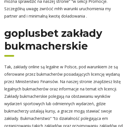
można sprawdzić na naszej stronie” “w sekcji Promocje.
Szczególną uwagę zwrócić mhh warunki uruchomienia my
partner and i minimalną kwotę doładowania .
goplusbet zakłady
bukmacherskie
Tak, zakłady online są legalne w Polsce, pod warunkiem że są
oferowane przez bukmacherów posiadających licencję wydaną
przez Ministerstwo Finansów. Na naszej stronie znajdziesz listę
legalnych bukmacherów oraz informacje na temat ich licencji.
Zakłady bukmacherskie polegają na obstawianiu wyników
wydarzeń sportowych lub odmiennych wydarzeń, gdzie
bukmacherzy ustalają kursy, a gracze mogą stawiać swoje
zakłady. Bukmacherstwo” “to działalność polegająca em
organizowaniu takich zakładów oraz przyjmowaniu zakładów od