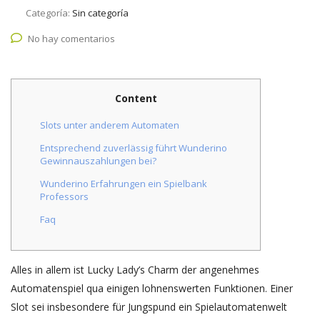
Categoría:
Sin categoría
No hay comentarios
Content
Slots unter anderem Automaten
Entsprechend zuverlässig führt Wunderino
Gewinnauszahlungen bei?
Wunderino Erfahrungen ein Spielbank
Professors
Faq
Alles in allem ist Lucky Lady’s Charm der angenehmes
Automatenspiel qua einigen lohnenswerten Funktionen. Einer
Slot sei insbesondere für Jungspund ein Spielautomatenwelt