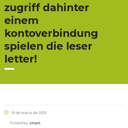
zugriff dahinter
einem
kontoverbindung
spielen die leser
letter!
10 de marzo de 2025
Posted by:
smarti