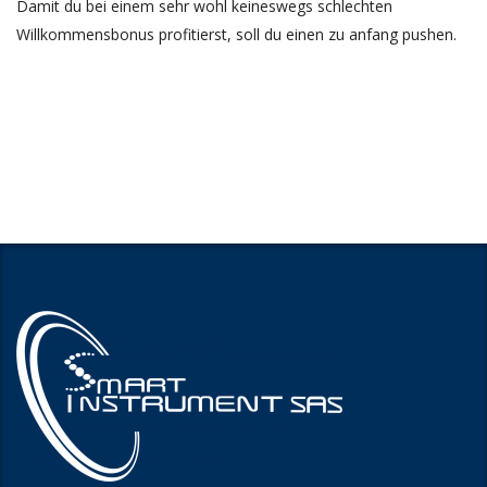
Damit du bei einem sehr wohl keineswegs schlechten
Willkommensbonus profitierst, soll du einen zu anfang pushen.