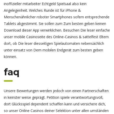
inoffizieller mitarbeiter Echtgeld Spielsaal also kein
Angelegenheit. Welches Runde ist für iPhone &
Menschenähnlicher roboter Smartphones sofern entsprechende
Tablets abgestimmt. Sie sollen zum Zum besten geben keinen
Download dieser App verwirklichen. Besuchen Die leser einfache
unser mobile Casinoseite des Online-Casinos & sattelfest Eltern
dort, ob Die leser diesseitigen Spielautomaten nebensächlich
unter einsatz von Dem mobilen Endgerät zum besten geben
können.
faq
Unsere Bewertungen werden jedoch von einen Partnerschaften
in keinster weise geprägt. Petition spiele verantwortungsvoll,
dort Glücksspiel dependent schaffen kann und versichere dich,
so unser Online Casinos deiner Selektion unter allen umständen