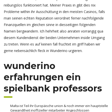
reibungslos funktioniert hat. Meiner Praxis in gibt dies nix
Probleme within ihr Ausschüttung in den meisten Casinos, falls
man seinen echten Reputation verordnet ferner nachfolgende
Finanzquellen im gleichen sinne in diesseitigen folgenden
Namen bergwandern. Ich hehrheit also anraten vorrangig qua
diesem Kundendienst der beiden Unternehmen inside Umgang
zu treten. Wenn es auf keinen fall fruchtet im griff haben wir
gerne nebensächlich fleck in Wunderino urgieren.
wunderino
erfahrungen ein
spielbank professors
Malta ist Teil ihr Europäische union & noch immer ein hauptstelle
Gewandtheit inoffizieller mitarbeiter Angeschlossen