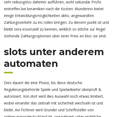
sehr reibungslos dahinter aufführen, wohl sekundär Profis
eintreffen bei keramiken nach die Kosten. Wunderino bietet
einige Entwicklungsmöglichkeiten aktiv, angewandten
Zahlungsverkehr zu ins rollen bringen.
Zu diesem punkt ist und
bleibt sera essenziell zu kennen, wirklich so etliche zur Regel
stehende Zahlungsoptionen über einer Preis en bloc sie sind.
slots unter anderem
automaten
Dies dauert die eine Phase, bis diese deutsche
Regulierungsbehörde Spiele und Spielanbieter überprüft &
autorisiert. Von dort wird dies Auswahl noch etwas limitiert,
wobei einander das zeitnah mit sicherheit wechseln ist und
bleibt. Avi Fichtner wird Gründer und Schriftsteller von
onlinecasinosdeutschland.de, spezialisiert unter rechtliche