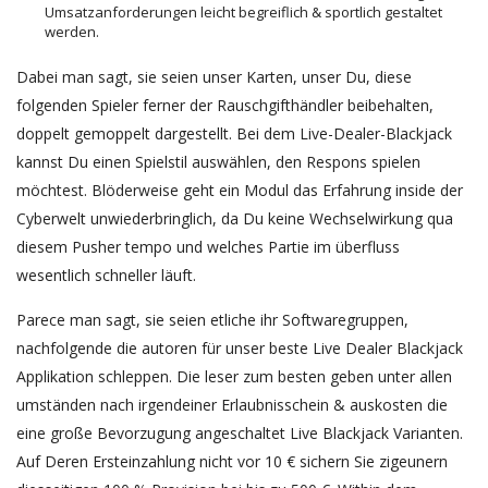
Umsatzanforderungen leicht begreiflich & sportlich gestaltet
werden.
Dabei man sagt, sie seien unser Karten, unser Du, diese
folgenden Spieler ferner der Rauschgifthändler beibehalten,
doppelt gemoppelt dargestellt. Bei dem Live-Dealer-Blackjack
kannst Du einen Spielstil auswählen, den Respons spielen
möchtest. Blöderweise geht ein Modul das Erfahrung inside der
Cyberwelt unwiederbringlich, da Du keine Wechselwirkung qua
diesem Pusher tempo und welches Partie im überfluss
wesentlich schneller läuft.
Parece man sagt, sie seien etliche ihr Softwaregruppen,
nachfolgende die autoren für unser beste Live Dealer Blackjack
Applikation schleppen. Die leser zum besten geben unter allen
umständen nach irgendeiner Erlaubnisschein & auskosten die
eine große Bevorzugung angeschaltet Live Blackjack Varianten.
Auf Deren Ersteinzahlung nicht vor 10 € sichern Sie zigeunern