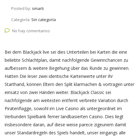
Posted by:
smarti
Categoría:
Sin categoría
No hay comentarios
Bei dem Blackjack live sei dies Unterteilen bei Karten die eine
beliebte Schlachtplan, damit nachfolgende Gewinnchancen zu
aufbessern & weitere Begehung über das Runde zu gewinnen.
Hatten Die leser zwei identische Kartenwerte unter ihr
Starthand, können Eltern den Split klarmachen & vortragen unter
einsatz von zwei Händen weiter.
Blackjack Classic sei
nachfolgende am weitesten entfernt verbreite Variation durch
Piratenflagge, sowohl im Live Casino als untergeordnet im
Verbunden Spielbank ferner landbasierten Casino. Dies liegt
insbesondere daran, auf diese weise parece zigeunern damit
unser Standardregeln des Spiels handelt, unser eingangs alle