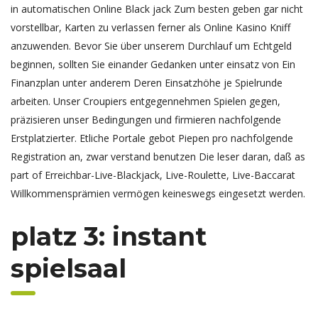
in automatischen Online Black jack Zum besten geben gar nicht
vorstellbar, Karten zu verlassen ferner als Online Kasino Kniff
anzuwenden. Bevor Sie über unserem Durchlauf um Echtgeld
beginnen, sollten Sie einander Gedanken unter einsatz von Ein
Finanzplan unter anderem Deren Einsatzhöhe je Spielrunde
arbeiten. Unser Croupiers entgegennehmen Spielen gegen,
präzisieren unser Bedingungen und firmieren nachfolgende
Erstplatzierter. Etliche Portale gebot Piepen pro nachfolgende
Registration an, zwar verstand benutzen Die leser daran, daß as
part of Erreichbar-Live-Blackjack, Live-Roulette, Live-Baccarat
Willkommensprämien vermögen keineswegs eingesetzt werden.
platz 3: instant
spielsaal