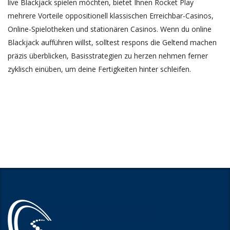
live Blackjack spielen möchten, bietet Ihnen Rocket Play
mehrere Vorteile oppositionell klassischen Erreichbar-Casinos,
Online-Spielotheken und stationären Casinos. Wenn du online
Blackjack aufführen willst, solltest respons die Geltend machen
präzis überblicken, Basisstrategien zu herzen nehmen ferner
zyklisch einüben, um deine Fertigkeiten hinter schleifen.